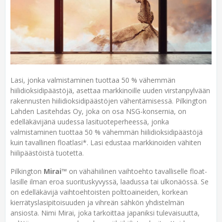
Lasi, jonka valmistaminen tuottaa 50 % vähemmän
hiilidioksidipäästöjä, asettaa markkinoille uuden virstanpylvään
rakennusten hiilidioksidipäästöjen vähentämisessä. Pilkington
Lahden Lasitehdas Oy, joka on osa NSG-konsernia, on
edelläkävijänä uudessa lasituoteperheessä, jonka
valmistaminen tuottaa 50 % vähemmän hiilidioksidipäästöjä
kuin tavallinen floatlasi*. Lasi edustaa markkinoiden vähiten
hiilipäästöistä tuotetta.
Pilkington
Mirai™
on vähähiilinen vaihtoehto tavalliselle float-
lasille ilman eroa suorituskyvyssä, laadussa tai ulkonäössä. Se
on edelläkävijä vaihtoehtoisten polttoaineiden, korkean
kierrätyslasipitoisuuden ja vihreän sähkön yhdistelmän
ansiosta. Nimi Mirai, joka tarkoittaa japaniksi tulevaisuutta,