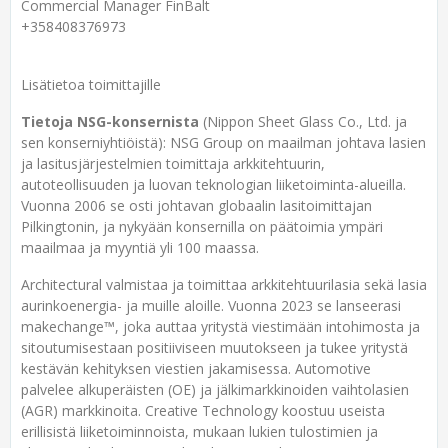
Commercial Manager FinBalt
+358408376973
Lisätietoa toimittajille
Tietoja NSG-konsernista
(Nippon Sheet Glass Co., Ltd. ja
sen konserniyhtiöistä): NSG Group on maailman johtava lasien
ja lasitusjärjestelmien toimittaja arkkitehtuurin,
autoteollisuuden ja luovan teknologian liiketoiminta-alueilla.
Vuonna 2006 se osti johtavan globaalin lasitoimittajan
Pilkingtonin, ja nykyään konsernilla on päätoimia ympäri
maailmaa ja myyntiä yli 100 maassa.
Architectural valmistaa ja toimittaa arkkitehtuurilasia sekä lasia
aurinkoenergia- ja muille aloille. Vuonna 2023 se lanseerasi
makechange™, joka auttaa yritystä viestimään intohimosta ja
sitoutumisestaan ​​positiiviseen muutokseen ja tukee yritystä
kestävän kehityksen viestien jakamisessa. Automotive
palvelee alkuperäisten (OE) ja jälkimarkkinoiden vaihtolasien
(AGR) markkinoita. Creative Technology koostuu useista
erillisistä liiketoiminnoista, mukaan lukien tulostimien ja