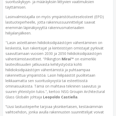
suorituskykyyn- ja määräyksiin liittyvien vaatimuksien
täyttämisen.
Lasinvalmistajalla on myös ympäristötuoteselosteet (EPD)
lasituoteperheelle, jotta rakennussuunnittelijat saavat
enemmän läpinäkyvyyttä rakennusmateriaalien
hiilijalanjälkeen.
"Lasin asteittainen hiilidioksidipäästöjen vähentäminen on
keskeistä, kun rakentajat ja kiinteistöjen omistajat pyrkivät
saavuttamaan vuosien 2030 ja 2050 hiilidioksidipäästöjen
vähentämistavoitteet. “Pilkington
Mirai™
on esimerkki
lasiteollisuuden jatkuvasta kehitystyöstä kohti
hiilidioksidipäästöjen vähentämistä ja puhtaampaa
rakennettua ympäristöä. Lasin hiilipäästöt puolitetaan
leikkaamatta sen suorituskyvystä tai esteettisistä
ominaisuuksista. Tämä on mahtava tekninen saavutus ja
suuren yhteistyön tulos.", kertoo NSG Groupin Architectural
Glass Globalin johtaja
Leopoldo Castiella
.
”Uusi lasituoteperhe tarjoaa yksinkertaisen, kestävämmän
vaihtoehdon, jonka avulla rakennusten suunnittelijat voivat