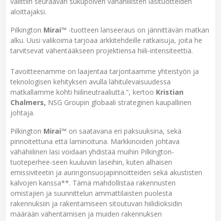
valittiin seuraavan sukupolven vähähiilisten lasituotteiden
aloittajaksi.
Pilkington
Mirai™
-tuotteen lanseeraus on jännittävän matkan
alku. Uusi valikoima tarjoaa arkkitehdeille ratkaisuja, joita he
tarvitsevat vähentääkseen projektiensa hiili-intensiteettiä.
Tavoitteenamme on laajentaa tarjontaamme yhteistyön ja
teknologisen kehityksen avulla lähitulevaisuudessa
matkallamme kohti hiilineutraaliutta.", kertoo
Kristian
Chalmers,
NSG Groupin globaali strateginen kaupallinen
johtaja.
Pilkington
Mirai™
on saatavana eri paksuuksina, sekä
pinnoitettuna että laminoituna. Markkinoiden johtava
vähähiilinen lasi voidaan yhdistää muihin Pilkington-
tuoteperhee-seen kuuluviin laseihin, kuten alhaisen
emissiviteetin ja auringonsuojapinnoitteiden sekä akustisten
kalvojen kanssa**. Tämä mahdollistaa rakennusten
omistajien ja suunnittelun ammattilaisten puolesta
rakennuksiin ja rakentamiseen sitoutuvan hiilidioksidin
määrään vähentämisen ja muiden rakennuksen