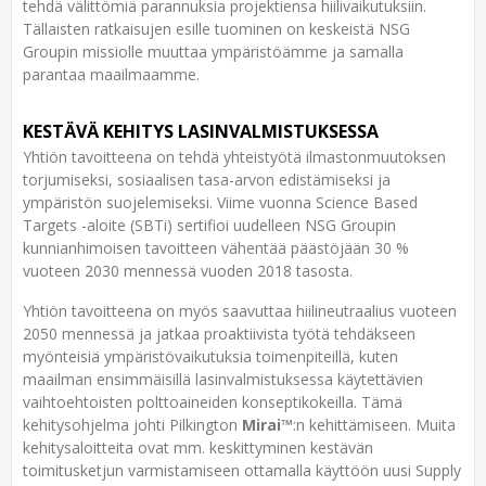
tehdä välittömiä parannuksia projektiensa hiilivaikutuksiin.
Tällaisten ratkaisujen esille tuominen on keskeistä NSG
Groupin missiolle muuttaa ympäristöämme ja samalla
parantaa maailmaamme.
KESTÄVÄ KEHITYS LASINVALMISTUKSESSA
Yhtiön tavoitteena on tehdä yhteistyötä ilmastonmuutoksen
torjumiseksi, sosiaalisen tasa-arvon edistämiseksi ja
ympäristön suojelemiseksi. Viime vuonna Science Based
Targets -aloite (SBTi) sertifioi uudelleen NSG Groupin
kunnianhimoisen tavoitteen vähentää päästöjään 30 %
vuoteen 2030 mennessä vuoden 2018 tasosta.
Yhtiön tavoitteena on myös saavuttaa hiilineutraalius vuoteen
2050 mennessä ja jatkaa proaktiivista työtä tehdäkseen
myönteisiä ympäristövaikutuksia toimenpiteillä, kuten
maailman ensimmäisillä lasinvalmistuksessa käytettävien
vaihtoehtoisten polttoaineiden konseptikokeilla. Tämä
kehitysohjelma johti Pilkington
Mirai™
:n kehittämiseen. Muita
kehitysaloitteita ovat mm. keskittyminen kestävän
toimitusketjun varmistamiseen ottamalla käyttöön uusi Supply