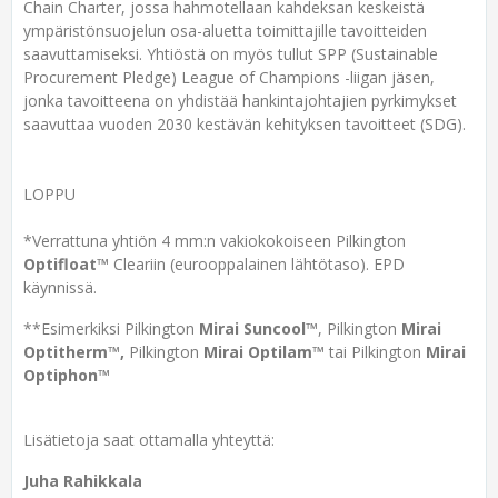
Chain Charter, jossa hahmotellaan kahdeksan keskeistä
ympäristönsuojelun osa-aluetta toimittajille tavoitteiden
saavuttamiseksi. Yhtiöstä on myös tullut SPP (Sustainable
Procurement Pledge) League of Champions -liigan jäsen,
jonka tavoitteena on yhdistää hankintajohtajien pyrkimykset
saavuttaa vuoden 2030 kestävän kehityksen tavoitteet (SDG).
LOPPU
*Verrattuna yhtiön 4 mm:n vakiokokoiseen Pilkington
Optifloat™
Cleariin (eurooppalainen lähtötaso). EPD
käynnissä.
**Esimerkiksi Pilkington
Mirai Suncool™
, Pilkington
Mirai
Optitherm™,
Pilkington
Mirai Optilam™
tai Pilkington
Mirai
Optiphon™
Lisätietoja saat ottamalla yhteyttä:
Juha Rahikkala