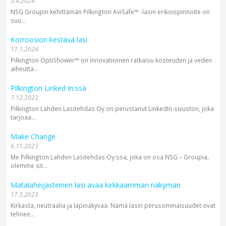
3.4.2024
NSG Groupin kehittämän Pilkington AviSafe™ -lasin erikois­pinnoite on
suu...
Korroosion kestävä lasi
17.1.2024
Pilkington OptiShower™ on innovatiivinen ratkaisu kosteuden ja veden
aiheutta...
Pilkington Linked In:ssä
7.12.2023
Pilkington Lahden Lasitehdas Oy on perustanut LinkedIn-sivuston, joka
tarjoaa...
Make Change
6.11.2023
Me Pilkington Lahden Lasitehdas Oy:ssa, joka on osa NSG – Groupia,
olemme sit...
Matalaheijasteinen lasi avaa kirkkaamman näkymän
17.5.2023
Kirkasta, neutraalia ja läpinäkyvää. Nämä lasin perusominaisuudet ovat
tehnee...