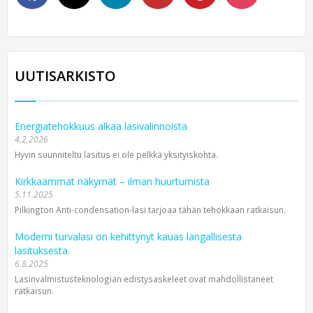
UUTISARKISTO
Energiatehokkuus alkaa lasivalinnoista
4.2.2026
Hyvin suunniteltu lasitus ei ole pelkkä yksityiskohta.
Kirkkaammat näkymät – ilman huurtumista
5.11.2025
Pilkington Anti-condensation-lasi tarjoaa tähän tehokkaan ratkaisun.
Moderni turvalasi on kehittynyt kauas langallisesta
lasituksesta.
6.8.2025
Lasinvalmistusteknologian edistysaskeleet ovat mahdollistaneet
ratkaisun.