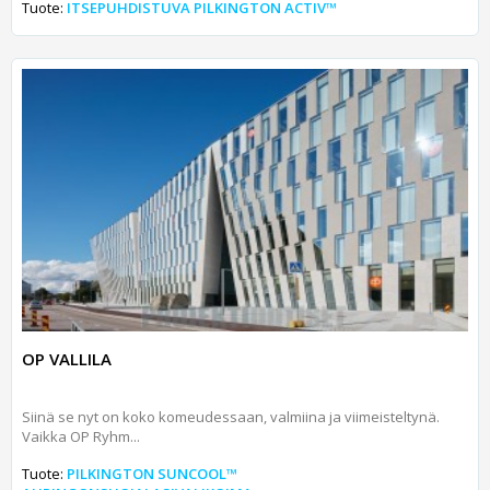
Tuote:
ITSEPUHDISTUVA PILKINGTON ACTIV™
OP VALLILA
Siinä se nyt on koko komeudessaan, valmiina ja viimeisteltynä.
Vaikka OP Ryhm...
Tuote:
PILKINGTON SUNCOOL™