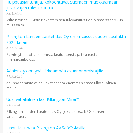
Huippuasiantuntijat kokoontuvat Suomeen muokkaamaan
julkisivujen tulevaisuutta
28.4.2025
Miltä näyttää julkisivurakentamisen tulevaisuus Pohjoismaissa? Muun
muassa tä...
Pilkington Lahden Lasitehdas Oy on julkaissut uuden Lasifakta
2024 kirjan
6.11.2024
Päivitetyt tiedot uusimmista lasituotteista ja teknisistä
ominaisuuksista.
Äänieristys on yhä tärkeämpää asunnonomistajille
11.9.2024
Asunnonomistajat haluavat entistä enemmän estää ulkopuolisen
melun.
Uusi vähähiilinen lasi Pilkington Mirai™
3.6.2024
Pilkington Lahden Lasitehdas Oy, joka on osa NSG‑konsernia,
lanseerasi ...
Linnuille turvaa Pilkington AviSafe™-lasilla