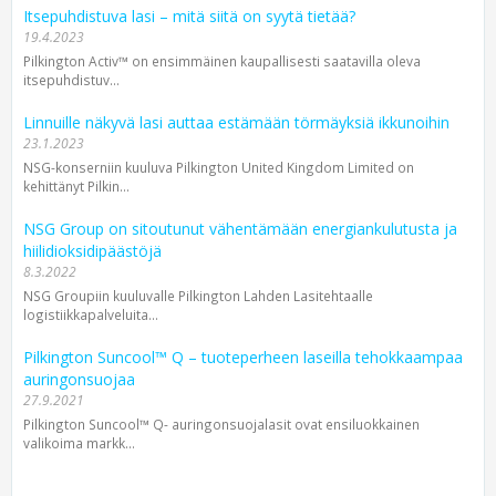
Itsepuhdistuva lasi – mitä siitä on syytä tietää?
19.4.2023
Pilkington Activ™ on ensimmäinen kaupallisesti saatavilla oleva
itsepuhdistuv...
Linnuille näkyvä lasi auttaa estämään törmäyksiä ikkunoihin
23.1.2023
NSG-konserniin kuuluva Pilkington United Kingdom Limited on
kehittänyt Pilkin...
NSG Group on sitoutunut vähentämään energiankulutusta ja
hiilidioksidipäästöjä
8.3.2022
NSG Groupiin kuuluvalle Pilkington Lahden Lasitehtaalle
logistiikkapalveluita...
Pilkington Suncool™ Q – tuoteperheen laseilla tehokkaampaa
auringonsuojaa
27.9.2021
Pilkington Suncool™ Q- auringonsuojalasit ovat ensiluokkainen
valikoima markk...