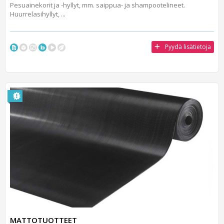
Pesuainekorit ja -hyllyt, mm. saippua- ja shampootelineet.
Huurrelasihyllyt, ...
Pyydä lisätietoja
MATTOTUOTTEET