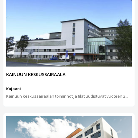
KAINUUN KESKUSSAIRAALA
Kajaani
Kai­nuun kes­kus­sai­raa­lan toi­min­not ja ti­lat uu­dis­tu­vat vuo­teen 2...