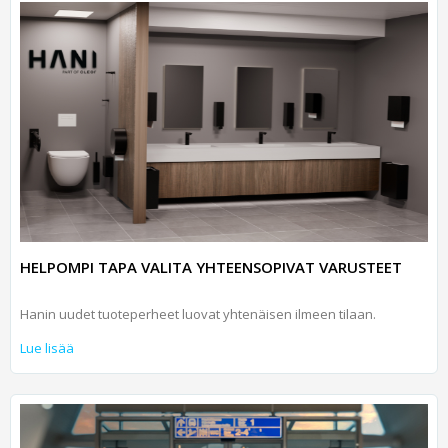
HELPOMPI TAPA VALITA YHTEENSOPIVAT VARUSTEET
Hanin uudet tuoteperheet luovat yhtenäisen ilmeen tilaan.
Lue lisää