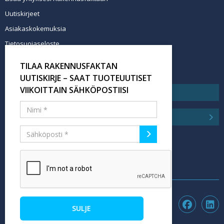
Uutiskirjeet
Asiakaskokemuksia
Tietosuojaseloste
Newsletter info in English
TILAA RAKENNUSFAKTAN
Tilaa uutiskirje
UUTISKIRJE – SAAT TUOTEUUTISET
VIIKOITTAIN SÄHKÖPOSTIISI
SULJE