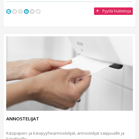
Pyydä lisätietoja
ANNOSTELIJAT
Käsipaperi- ja käsipyyheannostelijat, annostelijat saippualle ja
käsidesille,...