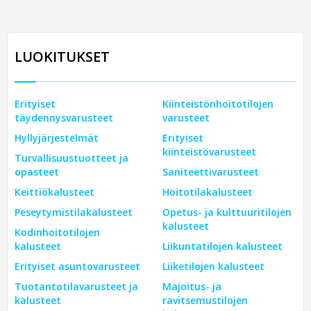
LUOKITUKSET
Erityiset
Kiinteistönhoitotilojen
täydennysvarusteet
varusteet
Hyllyjärjestelmät
Erityiset
kiinteistövarusteet
Turvallisuustuotteet ja
opasteet
Saniteettivarusteet
Keittiökalusteet
Hoitotilakalusteet
Peseytymistilakalusteet
Opetus- ja kulttuuritilojen
kalusteet
Kodinhoitotilojen
kalusteet
Liikuntatilojen kalusteet
Erityiset asuntovarusteet
Liiketilojen kalusteet
Tuotantotilavarusteet ja
Majoitus- ja
kalusteet
ravitsemustilojen