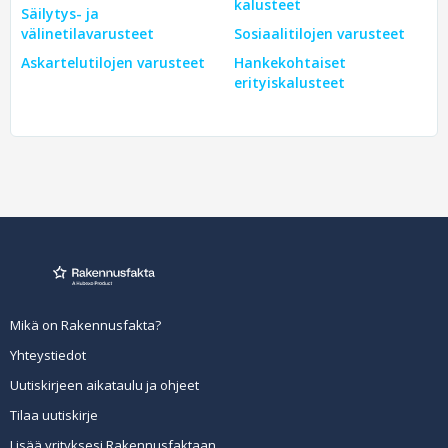
kalusteet
Säilytys- ja
välinetilavarusteet
Sosiaalitilojen varusteet
Askartelutilojen varusteet
Hankekohtaiset
erityiskalusteet
Mikä on Rakennusfakta?
Yhteystiedot
Uutiskirjeen aikataulu ja ohjeet
Tilaa uutiskirje
Lisää yrityksesi Rakennusfaktaan