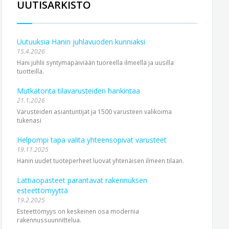
UUTISARKISTO
Uutuuksia Hanin juhlavuoden kunniaksi
15.4.2026
Hani juhlii syntymäpäiviään tuoreella ilmeellä ja uusilla
tuotteilla.
Mutkatonta tilavarusteiden hankintaa
21.1.2026
Varusteiden asiantuntijat ja 1500 varusteen valikoima
tukenasi
Helpompi tapa valita yhteensopivat varusteet
19.11.2025
Hanin uudet tuoteperheet luovat yhtenäisen ilmeen tilaan.
Lattiaopasteet parantavat rakennuksen
esteettömyyttä
19.2.2025
Esteettömyys on keskeinen osa modernia
rakennussuunnittelua.