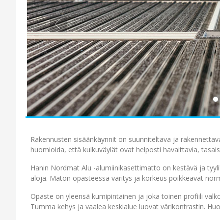
Rakennusten sisäänkäynnit on suunniteltava ja rakennettava 
huomioida, että kulkuväylät ovat helposti havaittavia, tasais
Hanin Nordmat Alu -alumiinikasettimatto on kestävä ja tyyli
aloja. Maton opasteessa väritys ja korkeus poikkeavat nor
Opaste on yleensä kumipintainen ja joka toinen profiili valk
Tumma kehys ja vaalea keskialue luovat värikontrastin. Hu