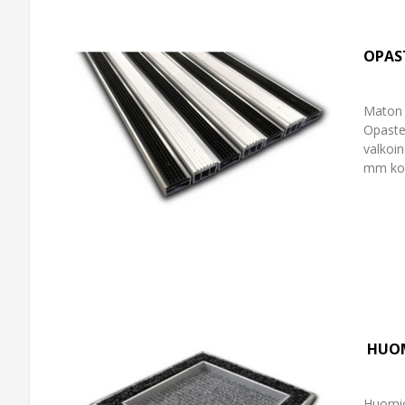
OPAS
Maton 
Opaste
valkoin
mm kor
HUO
Huomio