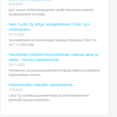
26.4.2023
Juuri avatun verkkokauppamme avulla haluamme palvella
asiakkaitamme entistäki...
Hani-Tuote Oy siirtyy Seinäjokelaisen Cleor Oy:n
omistukseen
13.12.2022
Sisärakentamisen viimeistelyprojekteja toteuttava Cleor Oy
on 7.12.2022 julk...
Varusteiden merkintä huonetiloittain säästää aikaa ja
rahaa – tutustu palveluumme!
29.11.2022
Perinteinen varusteasennuksemme kattaa rakennushankkeen
loppuvaiheen viimeis...
Parvekematto mittoihin valmistettuna
23.8.2022
Cleor Oy toimittaa parvekematot asuntorakentamisen
työmaille huoneistokohtais...