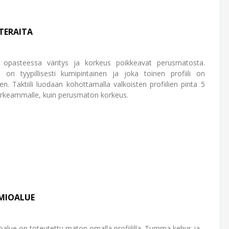
TERAITA
opasteessa väritys ja korkeus poikkeavat perusmatosta.
 on tyypillisesti kumipintainen ja joka toinen profiili on
en. Taktiili luodaan kohottamalla valkoisten profiilien pinta 5
keammalle, kuin perusmaton korkeus.
MIOALUE
alue on toteutettu maton omalla profiililla. Tumma kehys ja