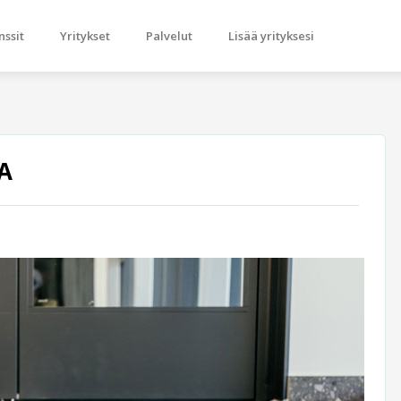
nssit
Yritykset
Palvelut
Lisää yrityksesi
A
Next