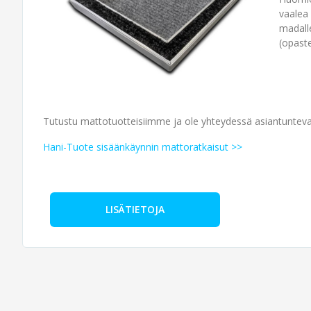
vaalea
madall
(opast
Tutustu mattotuotteisiimme ja ole yhteydessä asiantunte
Hani-Tuote sisäänkäynnin mattoratkaisut >>
LISÄTIETOJA