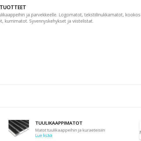
TUOTTEET
likaappeihin ja parvekkeelle. Logomatot, tekstiilinukkamatot, kookos-
t, kumimatot. Syvennyskehykset ja viistelistat.
TUULIKAAPPIMATOT
Matot tuulikaappeihin ja kuraeteisiin
Lue lisää