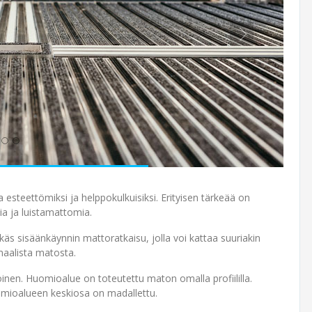
esteettömiksi ja helppokulkuisiksi. Erityisen tärkeää on
ia ja luistamattomia.
käs sisäänkäynnin mattoratkaisu, jolla voi kattaa suuriakin
maalista matosta.
oinen. Huomioalue on toteutettu maton omalla profiililla.
omioalueen keskiosa on madallettu.