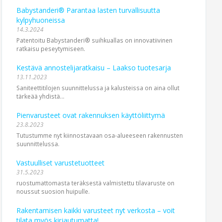
Babystanderi® Parantaa lasten turvallisuutta
kylpyhuoneissa
14.3.2024
Patentoitu Babystanderi® suihkuallas on innovatiivinen
ratkaisu peseytymiseen.
Kestävä annostelijaratkaisu – Laakso tuotesarja
13.11.2023
Saniteettitilojen suunnittelussa ja kalusteissa on aina ollut
tärkeää yhdistä...
Pienvarusteet ovat rakennuksen käyttöliittymä
23.8.2023
Tutustumme nyt kiinnostavaan osa-alueeseen rakennusten
suunnittelussa.
Vastuulliset varustetuotteet
31.5.2023
ruostumattomasta teräksestä valmistettu tilavaruste on
noussut suosion huipulle.
Rakentamisen kaikki varusteet nyt verkosta – voit
tilata myös kirjautumatta!