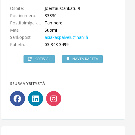
Osoite:
Joentaustankatu 9
Postinumero:
33330
Postitoimipaikka:
Tampere
Maa:
Suomi
Sähköposti:
asiakaspalvelu@hani.fi
Puhelin:
03 343 3499
KOTISIVU
NÄYTÄ KARTTA
SEURAA YRITYSTÄ