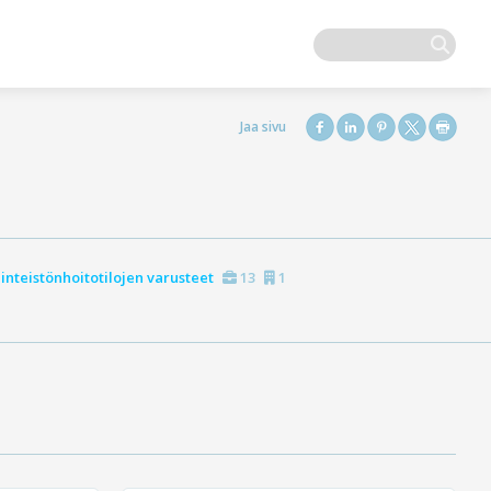
iinteistönhoitotilojen varusteet
13
1