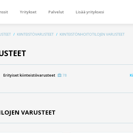
nssit
Yritykset
Palvelut
Lisää yrityksesi
USTEET
KIINTEISTÖVARUSTEET
KIINTEISTÖNHOITOTILOJEN VARUSTEET
USTEET
Erityiset kiinteistövarusteet
78
K
ILOJEN VARUSTEET