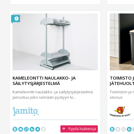
KAMELEONTTI NAULAKKO- JA
TOIMISTO 
SÄILYTYSJÄRJESTELMÄ
JÄTEHUOLT
Kameleontti naulakko- ja säilytysjärjestelmä
Toimiston ja 
perustuu joko seinään pystyyn ki...
siivous
Pyydä lisätietoja