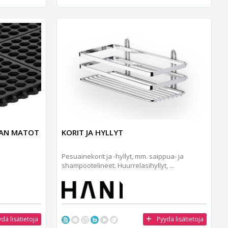
LAN MATOT
KORIT JA HYLLYT
Pesuainekorit ja -hyllyt, mm. saippua- ja
shampootelineet. Huurrelasihyllyt, ...
dä lisätietoja
Pyydä lisätietoja