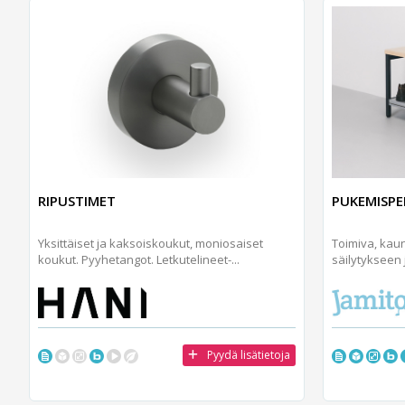
RIPUSTIMET
PUKEMISPE
Yksittäiset ja kaksoiskoukut, moniosaiset
Toimiva, kaun
koukut. Pyyhetangot. Letkutelineet-...
säilytykseen
Pyydä lisätietoja