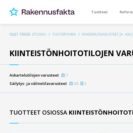
Tuotteet
Refere
OLET TÄSSÄ:
ETUSIVU
TUOTERYHMÄ
RAKENNUSVARUSTEET JA –KAL
KIINTEISTÖNHOITOTILOJEN VAR
Askartelutilojen varusteet
7
Säilytys- ja välinetilavarusteet
30
5
TUOTTEET OSIOSSA
KIINTEISTÖNHOITOT