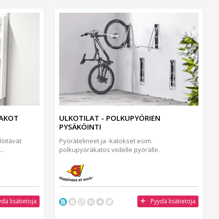
LAKOT
ULKOTILAT - POLKUPYÖRIEN
PYSÄKÖINTI
löitävät
Pyörätelineet ja -katokset esim.
..
polkupyöräkatos viidelle pyörälle.
dä lisätietoja
Pyydä lisätietoja