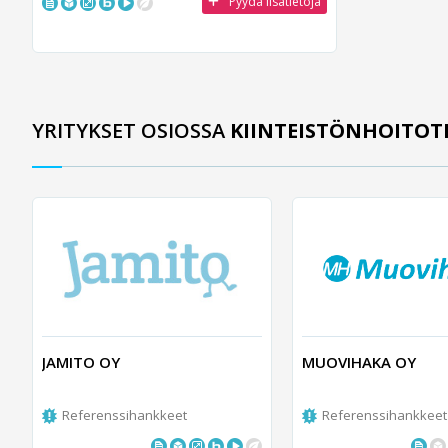
Pyydä lisätietoja
YRITYKSET OSIOSSA
KIINTEISTÖNHOITOT
JAMITO OY
MUOVIHAKA OY
Referenssihankkeet
Referenssihankkeet