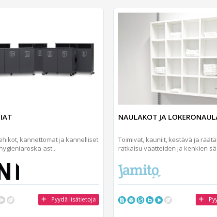
IAT
NAULAKOT JA LOKERONAU
hikot, kannettomat ja kannelliset
Toimivat, kauniit, kestävä ja räätä
 hygieniaroska-ast...
ratkaisu vaatteiden ja kenkien sä.
Pyydä lisätietoja
Pyy