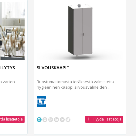
ILYTYS
SIIVOUSKAAPIT
aa varten
Ruostumattomasta teräksestä valmistettu
hygieeninen kaappi siivousvälineiden ...
dä lisätietoja
Pyydä lisätietoja