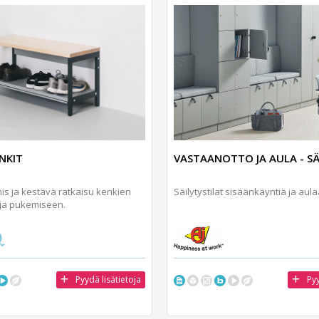
NKIT
VASTAANOTTO JA AULA - SÄ
is ja kestävä ratkaisu kenkien
Säilytystilat sisäänkäyntiä ja aul
 ja pukemiseen.
Pyydä lisätietoja
Pyy