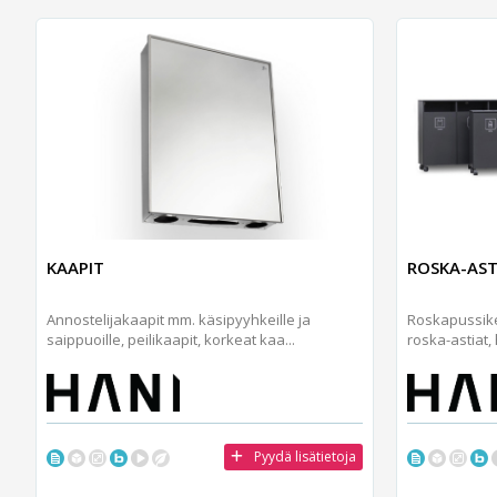
KAAPIT
ROSKA-AST
Annostelijakaapit mm. käsipyyhkeille ja
Roskapussike
saippuoille, peilikaapit, korkeat kaa...
roska-astiat,
Pyydä lisätietoja