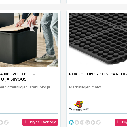
JA NEUVOTTELU –
PUKUHUONE - KOSTEAN TI
O JA SIIVOUS
neuvottelutilojen jätehuolto ja
Märkätilojen matot.
Pyydä lisätietoja
Pyy