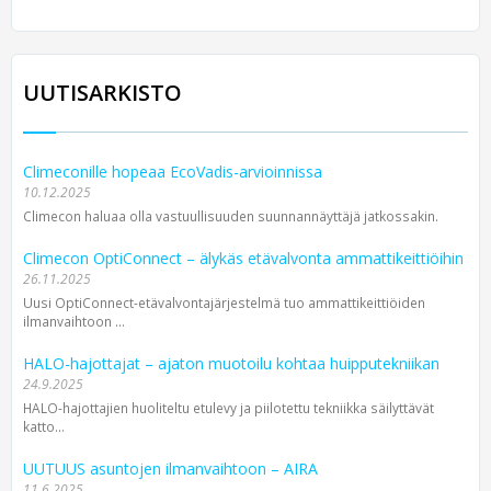
UUTISARKISTO
Climeconille hopeaa EcoVadis-arvioinnissa
10.12.2025
Climecon haluaa olla vastuullisuuden suunnannäyttäjä jatkossakin.
Climecon OptiConnect – älykäs etävalvonta ammattikeittiöihin
26.11.2025
Uusi OptiConnect-etävalvontajärjestelmä tuo ammattikeittiöiden
ilmanvaihtoon ...
HALO-hajottajat – ajaton muotoilu kohtaa huipputekniikan
24.9.2025
HALO-hajottajien huoliteltu etulevy ja piilotettu tekniikka säilyttävät
katto...
UUTUUS asuntojen ilmanvaihtoon – AIRA
11.6.2025