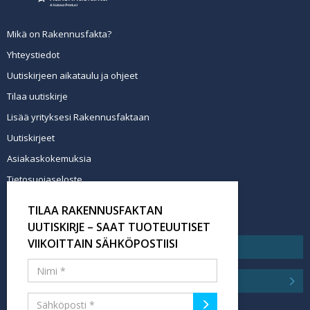
Mikä on Rakennusfakta?
Yhteystiedot
Uutiskirjeen aikataulu ja ohjeet
Tilaa uutiskirje
Lisää yrityksesi Rakennusfaktaan
Uutiskirjeet
Asiakaskokemuksia
Tietosuojaseloste
Newsletter info in English
TILAA RAKENNUSFAKTAN
Tilaa uutiskirje
UUTISKIRJE – SAAT TUOTEUUTISET
VIIKOITTAIN SÄHKÖPOSTIISI