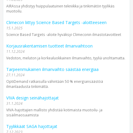
AIRAssa yhdistyy huippulaatuinen tekniikka ja tinkimätön tyylikäs
muotoilu.
Climecon liittyy Science Based Targets -aloitteeseen
15.1.2025
Science Based Targets -aloite hyväksyi Climeconin ilmastotavoitteet
Korjausrakentamisen tuotteet ilmanvaihtoon
11.12.2024
Vedoton, meluton ja korkea­luokkainen ilman­vaihto, tyyliä unohtamatta.
Tarpeenmukainen ilmanvaihto säästää energiaa
27.11.2024
OptiDemand ratkaisulla vähintään 50 % energiansäästöä
ilmanlaadusta tinkimättä.
VIVA design seinähajottajat
31.1.2024
VIVA-hajottajien mallisto yhdistää kotimaista muotoilu- ja
sisäilmaosaamista
Tyylikkäät SAGA hajottajat
7.12.2023