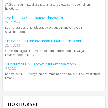
SAGA on suunnattavilla suuttimilla varustettu seinäasenteinen
hajottaja.
Tyylikäs ROX suutinkanava ilmanvaihtoon
27.11.2023
Kotimaista designia edustava ROX-suutinkanava hyvään
sisäilmastoon.
EPD-verifioidut ilmanvaihdon ratkaisut Climeconilta
22.11.2023
Climecon tarjoaa EPD-verfioidut ammattikeittiön huuvat ja
ilmanvaihdon päätel...
Hiilineutraali LINE Accoya asuinilmanvaihtoon
4.7.2022
Kotimainen LINE Accoya on ensimmäinen sertifioitu hiilineutraali tuote
ilmanv...
LUOKITUKSET