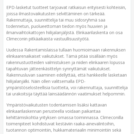
EPD-lasketut tuotteet tarjoavat ratkaisun erityisesti kohteisiin,
joissa ilmastovaikutusten selvittäminen on tärkeää.
Rakennuttaja, suunnittelija tai muu sidosryhmä saa
todennetun, puolueettoman tiedon myös huuvien ja
ilmanvaihtokattojen hiilijalanjäljistä. Elinkaarilaskenta on osa
Climeconin pitkäaikaista vastuullisuustyötä.
Uudessa Rakentamislaissa tullaan huomioimaan rakennuksen
elinkaarenaikaiset vaikutukset. Tämä pitää sisällään myös
rakennustuotteiden valmistuksen ja niiden elinkaaren lopussa
tapahtuvan jätteenkäsittelyn synnyttämät vaikutukset.
Rakennusluvan saaminen edellyttää, että hankkeelle lasketaan
hiilijalanjälki. Näin ollen valitsemalla EPD-
ympäristöselosteellisia tuotteita, voi rakennuttaja, suunnittelija
tai urakoitsija täyttää lainsäädännön vaatimukset helpommin.
Ympäristövaikutusten todentamisen lisäksi kattavan
elinkaarilaskennan perusteella voidaan paikantaa
kehittämiskohtia yrityksen omassa toiminnassa. Climeconilla
toimenpiteet kohdistuvat kestäviin raaka-ainevalintoihin,
tuotannon optimointiin, hukkamateriaalin minimointiin sekä