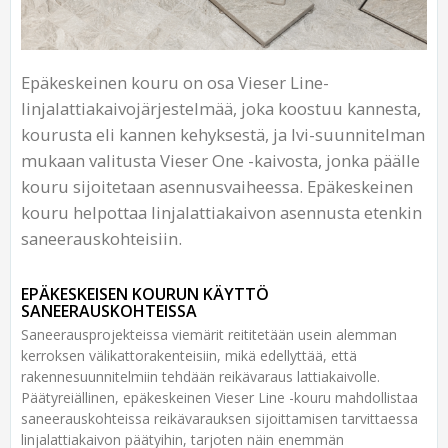
Epäkeskeinen kouru on osa Vieser Line-
linjalattiakaivojärjestelmää, joka koostuu kannesta,
kourusta eli kannen kehyksestä, ja lvi-suunnitelman
mukaan valitusta Vieser One -kaivosta, jonka päälle
kouru sijoitetaan asennusvaiheessa. Epäkeskeinen
kouru helpottaa linjalattiakaivon asennusta etenkin
saneerauskohteisiin.
EPÄKESKEISEN KOURUN KÄYTTÖ
SANEERAUSKOHTEISSA
Saneerausprojekteissa viemärit reititetään usein alemman
kerroksen välikattorakenteisiin, mikä edellyttää, että
rakennesuunnitelmiin tehdään reikävaraus lattiakaivolle.
Päätyreiällinen, epäkeskeinen Vieser Line -kouru mahdollistaa
saneerauskohteissa reikävarauksen sijoittamisen tarvittaessa
linjalattiakaivon päätyihin, tarjoten näin enemmän