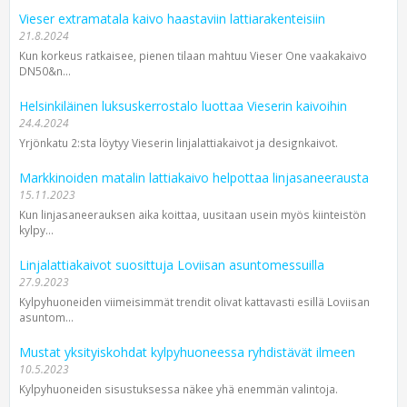
Vieser extramatala kaivo haastaviin lattiarakenteisiin
21.8.2024
Kun korkeus ratkaisee, pienen tilaan mahtuu Vieser One vaaka­kaivo
DN50&n...
Helsinkiläinen luksuskerrostalo luottaa Vieserin kaivoihin
24.4.2024
Yrjönkatu 2:sta löytyy Vieserin linjalattiakaivot ja designkaivot.
Markkinoiden matalin lattiakaivo helpottaa linjasaneerausta
15.11.2023
Kun linjasaneerauksen aika koittaa, uusitaan usein myös kiinteistön
kylpy­...
Linjalattiakaivot suosittuja Loviisan asuntomessuilla
27.9.2023
Kylpyhuoneiden viimeisimmät trendit olivat kattavasti esillä Loviisan
asuntom...
Mustat yksityiskohdat kylpyhuoneessa ryhdistävät ilmeen
10.5.2023
Kylpyhuoneiden sisustuksessa näkee yhä enemmän valintoja.