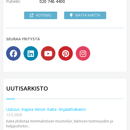
Puhelin:
020 746 4400
KOTISIVU
NÄYTÄ KARTTA
SEURAA YRITYSTÄ
UUTISARKISTO
Uutuus: Kapea Vieser Kaita -linjalattiakaivo
13.5.2026
Kaita yhdistää minimalistisen muotoilun, teknisen toimivuuden ja
helppohoitoi...