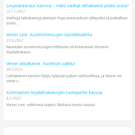
Linjasaneeraus tulossa – miksi vanhat lattiakaivot pitäisi uusia?
22.11.2022
Vanhoja lattiakaivoja jätetään linjasaneerauksen yhteydessä paikalleen
usein...
Vieser Line -Asuntomessujen suosikkivalinta
23.9.2022
Naantalin asuntomessujen hittituote oli kotimaisen Vieserin
linjalattiakaivo.
Vieser lattiakaivot ‐huoleton valinta
24.5.2022
Lattiakaivon kansiin löytyy nykyään paljon vaihtoehtoja, ja Vieser on
viime v...
Kotimaisten linjalattiakaivojen tuoteperhe kasvaa
8.2.2022
Vieser Line -valikoima laajeni. Mukana musta uutuus.