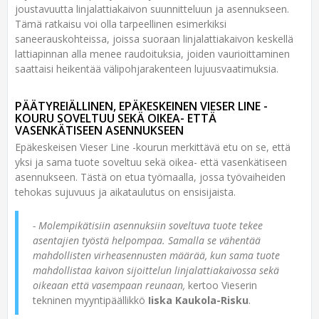
joustavuutta linjalattiakaivon suunnitteluun ja asennukseen.
Tämä ratkaisu voi olla tarpeellinen esimerkiksi
saneerauskohteissa, joissa suoraan linjalattiakaivon keskellä
lattiapinnan alla menee raudoituksia, joiden vaurioittaminen
saattaisi heikentää välipohjarakenteen lujuusvaatimuksia.
PÄÄTYREIÄLLINEN, EPÄKESKEINEN VIESER LINE -
KOURU SOVELTUU SEKÄ OIKEA- ETTÄ
VASENKÄTISEEN ASENNUKSEEN
Epäkeskeisen Vieser Line -kourun merkittävä etu on se, että
yksi ja sama tuote soveltuu sekä oikea- että vasenkätiseen
asennukseen. Tästä on etua työmaalla, jossa työvaiheiden
tehokas sujuvuus ja aikataulutus on ensisijaista.
- Molempikätisiin asennuksiin soveltuva tuote tekee
asentajien työstä helpompaa. Samalla se vähentää
mahdollisten virheasennusten määrää, kun sama tuote
mahdollistaa kaivon sijoittelun linjalattiakaivossa sekä
oikeaan että vasempaan reunaan,
kertoo Vieserin
tekninen myyntipäällikkö
Iiska Kaukola-Risku
.