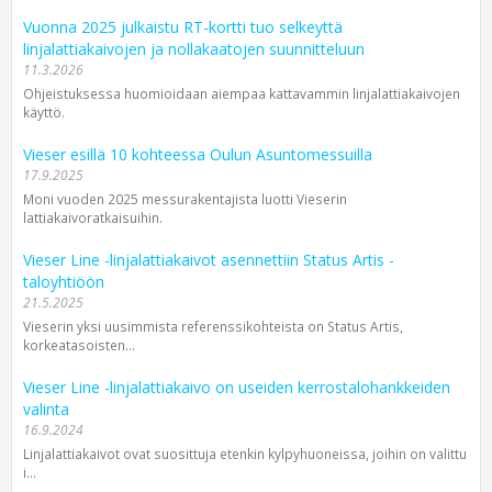
Vuonna 2025 julkaistu RT-kortti tuo selkeyttä
linjalattiakaivojen ja nollakaatojen suunnitteluun
11.3.2026
Ohjeistuksessa huomioidaan aiempaa kattavammin linjalattiakaivojen
käyttö.
Vieser esillä 10 kohteessa Oulun Asuntomessuilla
17.9.2025
Moni vuoden 2025 messurakentajista luotti Vieserin
lattiakaivoratkaisuihin.
Vieser Line -linjalattiakaivot asennettiin Status Artis -
taloyhtiöön
21.5.2025
Vieserin yksi uusimmista referenssikohteista on Status Artis,
korkeatasoisten...
Vieser Line -linjalattiakaivo on useiden kerrostalohankkeiden
valinta
16.9.2024
Linjalattiakaivot ovat suosittuja etenkin kylpyhuoneissa, joihin on valittu
i...