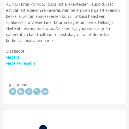
RUNO Hotel Porvoo, jossa lattiarakenteiden raudoitukset
estivät lattiakaivon reikävarausten tekemisen linjalattiakaivon
keskelle, jolloin epäkeskeinen kouru ratkaisi haasteen.
Epäkeskeistä Vieser Line -kourua käytettiin myös Helsingin
Hietalahdenrannan Status Artiksen kylpyhuoneissa, joka
saneerattiin kauttaaltaan toimistokäytöstä moderneiksi
korkeatasoisiksi asunnoiksi.
Lisätiedot:
vieser.fi
vieser@vieser.fi
Jaa uutinen: