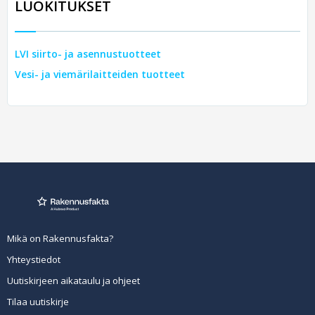
LUOKITUKSET
LVI siirto- ja asennustuotteet
Vesi- ja viemärilaitteiden tuotteet
Mikä on Rakennusfakta?
Yhteystiedot
Uutiskirjeen aikataulu ja ohjeet
Tilaa uutiskirje