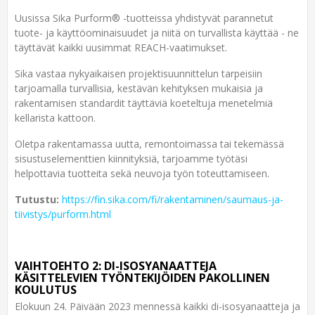
Uusissa Sika Purform® -tuotteissa yhdistyvät parannetut
tuote- ja käyttöominaisuudet ja niitä on turvallista käyttää - ne
täyttävät kaikki uusimmat REACH-vaatimukset.
Sika vastaa nykyaikaisen projektisuunnittelun tarpeisiin
tarjoamalla turvallisia, kestävän kehityksen mukaisia ja
rakentamisen standardit täyttäviä koeteltuja menetelmiä
kellarista kattoon.
Oletpa rakentamassa uutta, remontoimassa tai tekemässä
sisustuselementtien kiinnityksiä, tarjoamme työtäsi
helpottavia tuotteita sekä neuvoja työn toteuttamiseen.
Tutustu:
https://fin.sika.com/fi/rakentaminen/saumaus-ja-
tiivistys/purform.html
VAIHTOEHTO 2: DI-ISOSYANAATTEJA
KÄSITTELEVIEN TYÖNTEKIJÖIDEN PAKOLLINEN
KOULUTUS
Elokuun 24. Päivään 2023 mennessä kaikki di-isosyanaatteja ja