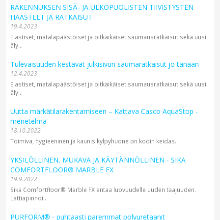
RAKENNUKSEN SISÄ- JA ULKOPUOLISTEN TIIVISTYSTEN
HAASTEET JA RATKAISUT
19.4.2023
Elastiset, matalapäästöiset ja pitkäikäiset saumausratkaisut sekä uusi
äly...
Tulevaisuuden kestävät julkisivun saumaratkaisut jo tänään
12.4.2023
Elastiset, matalapäästöiset ja pitkäikäiset saumausratkaisut sekä uusi
äly...
Uutta märkätilarakentamiseen – Kattava Casco AquaStop -
menetelmä
18.10.2022
Toimiva, hygieeninen ja kaunis kylpyhuone on kodin keidas.
YKSILÖLLINEN, MUKAVA JA KÄYTÄNNÖLLINEN - SIKA
COMFORTFLOOR® MARBLE FX
19.9.2022
Sika Comfortfloor® Marble FX antaa luovuudelle uuden taajuuden.
Lattiapinnoi...
PURFORM® - puhtaasti paremmat polyuretaanit