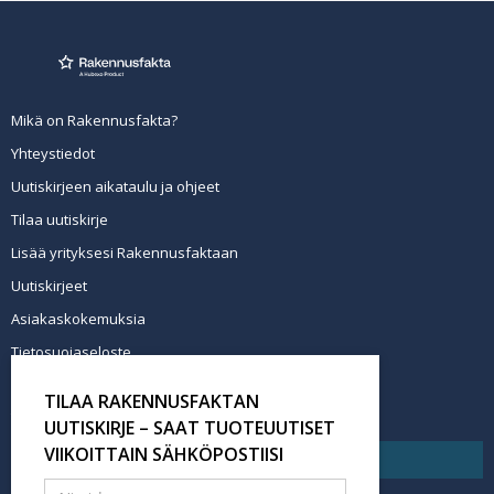
Mikä on Rakennusfakta?
Yhteystiedot
Uutiskirjeen aikataulu ja ohjeet
Tilaa uutiskirje
Lisää yrityksesi Rakennusfaktaan
Uutiskirjeet
Asiakaskokemuksia
Tietosuojaseloste
Newsletter info in English
TILAA RAKENNUSFAKTAN
Tilaa uutiskirje
UUTISKIRJE – SAAT TUOTEUUTISET
VIIKOITTAIN SÄHKÖPOSTIISI