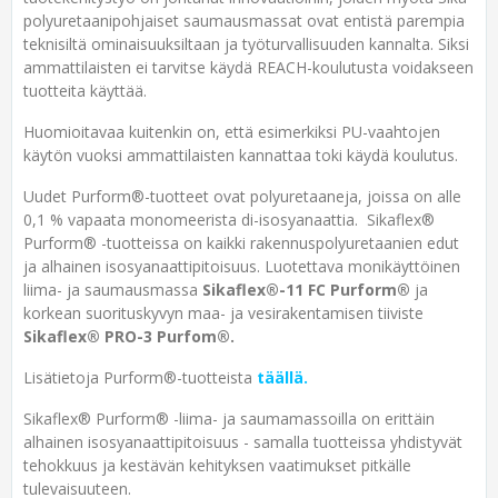
polyuretaanipohjaiset saumausmassat ovat entistä parempia
teknisiltä ominaisuuksiltaan ja työturvallisuuden kannalta. Siksi
ammattilaisten ei tarvitse käydä REACH-koulutusta voidakseen
tuotteita käyttää.
Huomioitavaa kuitenkin on, että esimerkiksi PU-vaahtojen
käytön vuoksi ammattilaisten kannattaa toki käydä koulutus.
Uudet Purform®-tuotteet ovat polyuretaaneja, joissa on alle
0,1 % vapaata monomeerista di-isosyanaattia. Sikaflex®
Purform® -tuotteissa on kaikki rakennuspolyuretaanien edut
ja alhainen isosyanaattipitoisuus. Luotettava monikäyttöinen
liima- ja saumausmassa
Sikaflex®-11 FC Purform®
ja
korkean suorituskyvyn maa- ja vesirakentamisen tiiviste
Sikaflex® PRO-3 Purfom®.
Lisätietoja Purform®-tuotteista
täällä.
Sikaflex® Purform® -liima- ja saumamassoilla on erittäin
alhainen isosyanaattipitoisuus - samalla tuotteissa yhdistyvät
tehokkuus ja kestävän kehityksen vaatimukset pitkälle
tulevaisuuteen.