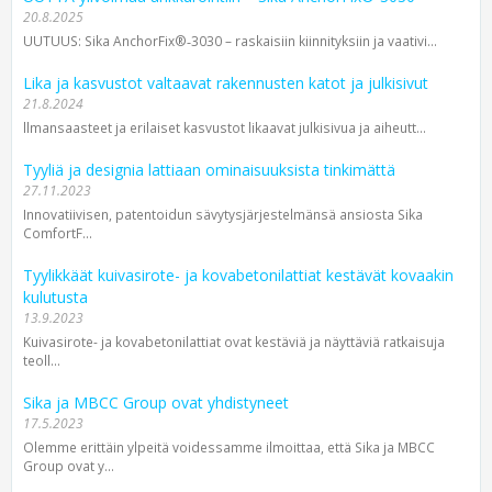
20.8.2025
UUTUUS: Sika AnchorFix®‑3030 – raskaisiin kiinnityksiin ja vaativi...
Lika ja kasvustot valtaavat rakennusten katot ja julkisivut
21.8.2024
llman­saasteet ja erilaiset kasvustot likaavat julki­sivua ja aiheutt...
Tyyliä ja designia lattiaan ominaisuuksista tinkimättä
27.11.2023
Innovatiivisen, patentoidun sävytys­järjestelmänsä ansiosta Sika
ComfortF...
Tyylikkäät kuivasirote- ja kovabetonilattiat kestävät kovaakin
kulutusta
13.9.2023
Kuivasirote- ja kovabetonilattiat ovat kestäviä ja näyttäviä ratkaisuja
teoll...
Sika ja MBCC Group ovat yhdistyneet
17.5.2023
Olemme erittäin ylpeitä voidessamme ilmoittaa, että Sika ja MBCC
Group ovat y...