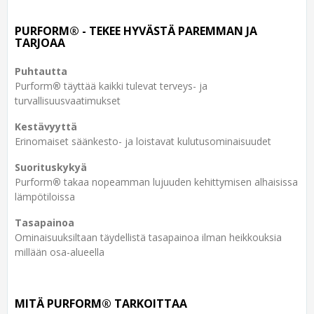
PURFORM® - TEKEE HYVÄSTÄ PAREMMAN JA
TARJOAA
Puhtautta
Purform
®
täyttää kaikki tulevat terveys- ja
turvallisuusvaatimukset
Kestävyyttä
Erinomaiset säänkesto- ja loistavat kulutusominaisuudet
Suorituskykyä
Purform
®
takaa nopeamman lujuuden kehittymisen alhaisissa
lämpötiloissa
Tasapainoa
Ominaisuuksiltaan täydellistä tasapainoa ilman heikkouksia
millään osa-alueella
MITÄ PURFORM® TARKOITTAA