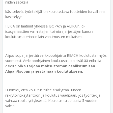
niiden seoksia
käsittelevät työntekijät on koulutettava tuotteiden turvalliseen
käsittelyyn.
FEICA on laatinut yhdessä ISOPA:n ja ALIPA:n, di-
isosyanaattien valmistajien toimialajärjestöjen kanssa
koulutusmateriaalin lain vaatimusten mukaisesti.
Alipa/Isopa järjestää verkkopohjaista REACH-koulutusta myös
suomeksi. Verkkopohjainen koulutusalusta sisältää erilaisia
osioita.
Sika tarjoaa maksuttoman osallistumisen
Alipan/Isopan järjestämään koulutukseen.
Huomioi, että koulutus tulee sisällyttää uuteen
rekrytointikäytäntöön ja koulutus vaaditaan, jos työntekijä
vaihtaa roolia yrityksessä. Koulutus tulee uusia 5 vuoden
välein.