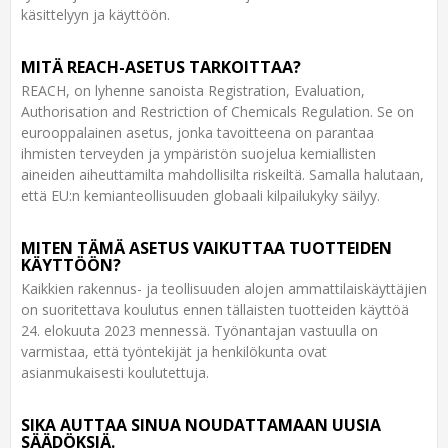
käsittelyyn ja käyttöön.
MITÄ REACH-ASETUS TARKOITTAA?
REACH, on lyhenne sanoista Registration, Evaluation,
Authorisation and Restriction of Chemicals Regulation. Se on
eurooppalainen asetus, jonka tavoitteena on parantaa
ihmisten terveyden ja ympäristön suojelua kemiallisten
aineiden aiheuttamilta mahdollisilta riskeiltä. Samalla halutaan,
että EU:n kemianteollisuuden globaali kilpailukyky säilyy.
MITEN TÄMÄ ASETUS VAIKUTTAA TUOTTEIDEN
KÄYTTÖÖN?
Kaikkien rakennus- ja teollisuuden alojen ammattilaiskäyttäjien
on suoritettava koulutus ennen tällaisten tuotteiden käyttöä
24. elokuuta 2023 mennessä. Työnantajan vastuulla on
varmistaa, että työntekijät ja henkilökunta ovat
asianmukaisesti koulutettuja.
SIKA AUTTAA SINUA NOUDATTAMAAN UUSIA
SÄÄDÖKSIÄ.