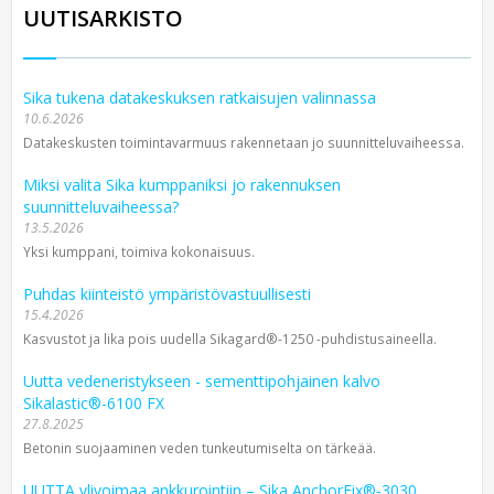
UUTISARKISTO
Sika tukena datakeskuksen ratkaisujen valinnassa
10.6.2026
Datakeskusten toimintavarmuus rakennetaan jo suunnitteluvaiheessa.
Miksi valita Sika kumppaniksi jo rakennuksen
suunnitteluvaiheessa?
13.5.2026
Yksi kumppani, toimiva kokonaisuus.
Puhdas kiinteistö ympäristövastuullisesti
15.4.2026
Kasvustot ja lika pois uudella Sikagard®-1250 -puhdistusaineella.
Uutta vedeneristykseen - sementtipohjainen kalvo
Sikalastic®-6100 FX
27.8.2025
Betonin suojaaminen veden tunkeutumiselta on tärkeää.
UUTTA ylivoimaa ankkurointiin – Sika AnchorFix®‑3030