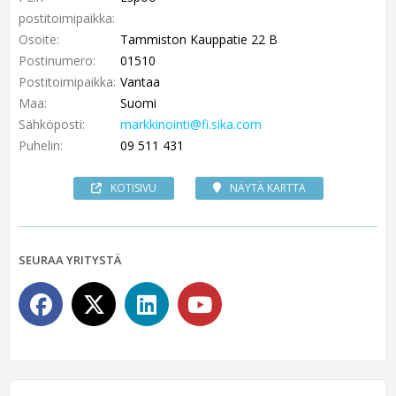
postitoimipaikka:
Osoite:
Tammiston Kauppatie 22 B
Postinumero:
01510
Postitoimipaikka:
Vantaa
Maa:
Suomi
Sähköposti:
markkinointi@fi.sika.com
Puhelin:
09 511 431
KOTISIVU
NÄYTÄ KARTTA
SEURAA YRITYSTÄ