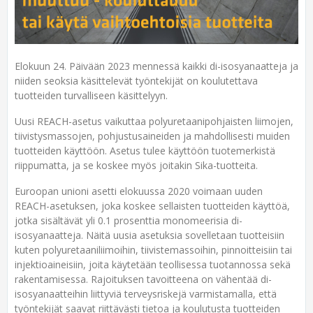
Elokuun 24. Päivään 2023 mennessä kaikki di-isosyanaatteja ja
niiden seoksia käsittelevät työntekijät on koulutettava
tuotteiden turvalliseen käsittelyyn.
Uusi REACH-asetus vaikuttaa polyuretaanipohjaisten liimojen,
tiivistysmassojen, pohjustusaineiden ja mahdollisesti muiden
tuotteiden käyttöön. Asetus tulee käyttöön tuotemerkistä
riippumatta, ja se koskee myös joitakin Sika-tuotteita.
Euroopan unioni asetti elokuussa 2020 voimaan uuden
REACH-asetuksen, joka koskee sellaisten tuotteiden käyttöä,
jotka sisältävät yli 0.1 prosenttia monomeerisia di-
isosyanaatteja. Näitä uusia asetuksia sovelletaan tuotteisiin
kuten polyuretaaniliimoihin, tiivistemassoihin, pinnoitteisiin tai
injektioaineisiin, joita käytetään teollisessa tuotannossa sekä
rakentamisessa. Rajoituksen tavoitteena on vähentää di-
isosyanaatteihin liittyviä terveysriskejä varmistamalla, että
työntekijät saavat riittävästi tietoa ja koulutusta tuotteiden