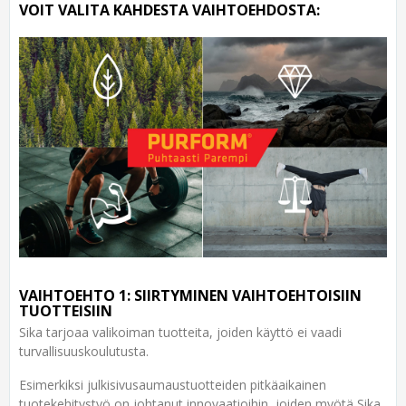
VOIT VALITA KAHDESTA VAIHTOEHDOSTA:
VAIHTOEHTO 1: SIIRTYMINEN VAIHTOEHTOISIIN
TUOTTEISIIN
Sika tarjoaa valikoiman tuotteita, joiden käyttö ei vaadi
turvallisuuskoulutusta.
Esimerkiksi julkisivusaumaustuotteiden pitkäaikainen
tuotekehitystyö on johtanut innovaatioihin, joiden myötä Sika