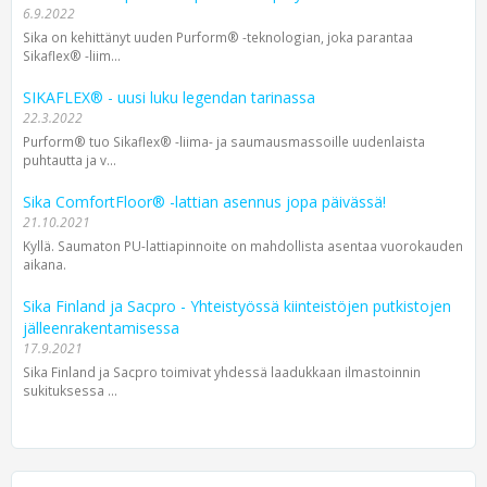
6.9.2022
Sika on kehittänyt uuden Purform® -teknologian, joka parantaa
Sikaflex® -liim...
SIKAFLEX® - uusi luku legendan tarinassa
22.3.2022
Purform® tuo Sikaflex® -liima- ja saumausmassoille uudenlaista
puhtautta ja v...
Sika ComfortFloor® -lattian asennus jopa päivässä!
21.10.2021
Kyllä. Saumaton PU-lattiapinnoite on mahdollista asentaa vuorokauden
aikana.
Sika Finland ja Sacpro - Yhteistyössä kiinteistöjen putkistojen
jälleenrakentamisessa
17.9.2021
Sika Finland ja Sacpro toimivat yhdessä laadukkaan ilmastoinnin
sukituksessa ...