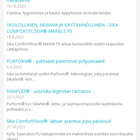
menetelmä
18.10.2022
Toimiva, hygieeninen ja kaunis kylpyhuone on kodin keidas.
YKSILÖLLINEN, MUKAVA JA KÄYTÄNNÖLLINEN - SIKA
COMFORTFLOOR® MARBLE FX
19.9.2022
Sika Comfortfloor® Marble FX antaa luovuudelle uuden taajuuden.
Lattiapinnoi...
PURFORM® - puhtaasti paremmat polyuretaanit
6.9.2022
Sika on kehittänyt uuden Purform® -teknologian, joka parantaa
Sikaflex® -liim...
SIKAFLEX® - uusi luku legendan tarinassa
22.3.2022
Purform® tuo Sikaflex® -liima- ja saumausmassoille uudenlaista
puhtautta ja v...
Sika ComfortFloor® -lattian asennus jopa päivässä!
21.10.2021
Kyllä. Saumaton PU-lattiapinnoite on mahdollista asentaa vuorokauden
aikana.