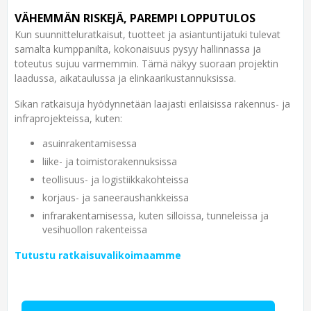
VÄHEMMÄN RISKEJÄ, PAREMPI LOPPUTULOS
Kun suunnitteluratkaisut, tuotteet ja asiantuntijatuki tulevat
samalta kumppanilta, kokonaisuus pysyy hallinnassa ja
toteutus sujuu varmemmin. Tämä näkyy suoraan projektin
laadussa, aikataulussa ja elinkaarikustannuksissa.
Sikan ratkaisuja hyödynnetään laajasti erilaisissa rakennus- ja
infraprojekteissa, kuten:
asuinrakentamisessa
liike- ja toimistorakennuksissa
teollisuus- ja logistiikkakohteissa
korjaus- ja saneeraushankkeissa
infrarakentamisessa, kuten silloissa, tunneleissa ja
vesihuollon rakenteissa
Tutustu ratkaisuvalikoimaamme