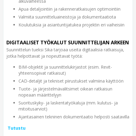
alkuvaiheessa
Apua detaljointiin ja rakenneratkaisujen optimointiin
Valmiita suunnitteluaineistoja ja dokumentaatiota
Koulutuksia ja asiantuntijatukea projektin eri vaiheisiin
DIGITAALISET TYÖKALUT SUUNNITTELIJAN ARKEEN
Suunnittelun tueksi Sika tarjoaa useita digitaalisia ratkaisuja,
jotka helpottavat ja nopeuttavat työtä:
BIM-objektit ja suunnittelukirjastot (esim. Revit-
yhteensopivat ratkaisut)
CAD-detaljit ja tekniset piirustukset valmiina käyttöön
Tuote- ja järjestelmävalitsimet oikean ratkaisun
nopeaan määrittelyyn
Suorituskyky- ja laskentatyökaluja (mm. kulutus- ja
mitoitusarviot)
Ajantasainen tekninen dokumentaatio helposti saatavilla
Tutustu