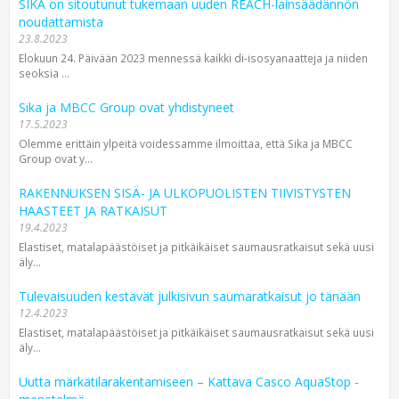
SIKA on sitoutunut tukemaan uuden REACH-lainsäädännön
noudattamista
23.8.2023
Elokuun 24. Päivään 2023 mennessä kaikki di-isosyanaatteja ja niiden
seoksia ...
Sika ja MBCC Group ovat yhdistyneet
17.5.2023
Olemme erittäin ylpeitä voidessamme ilmoittaa, että Sika ja MBCC
Group ovat y...
RAKENNUKSEN SISÄ- JA ULKOPUOLISTEN TIIVISTYSTEN
HAASTEET JA RATKAISUT
19.4.2023
Elastiset, matalapäästöiset ja pitkäikäiset saumausratkaisut sekä uusi
äly...
Tulevaisuuden kestävät julkisivun saumaratkaisut jo tänään
12.4.2023
Elastiset, matalapäästöiset ja pitkäikäiset saumausratkaisut sekä uusi
äly...
Uutta märkätilarakentamiseen – Kattava Casco AquaStop -