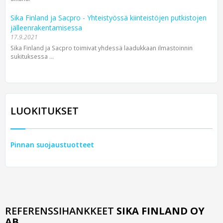
Sika Finland ja Sacpro - Yhteistyössä kiinteistöjen putkistojen
jälleenrakentamisessa
17.9.2021
Sika Finland ja Sacpro toimivat yhdessä laadukkaan ilmastoinnin
sukituksessa ...
LUOKITUKSET
Pinnan suojaustuotteet
REFERENSSIHANKKEET
SIKA FINLAND OY
AB