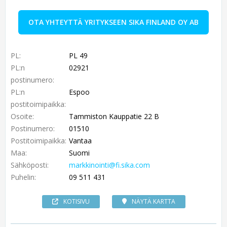
OTA YHTEYTTÄ YRITYKSEEN SIKA FINLAND OY AB
PL:
PL 49
PL:n
02921
postinumero:
PL:n
Espoo
postitoimipaikka:
Osoite:
Tammiston Kauppatie 22 B
Postinumero:
01510
Postitoimipaikka:
Vantaa
Maa:
Suomi
Sähköposti:
markkinointi@fi.sika.com
Puhelin:
09 511 431
KOTISIVU
NÄYTÄ KARTTA