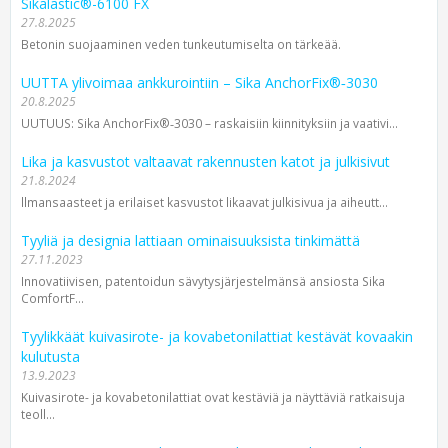
Sikalastic®-6100 FX
27.8.2025
Betonin suojaaminen veden tunkeutumiselta on tärkeää.
UUTTA ylivoimaa ankkurointiin – Sika AnchorFix®‑3030
20.8.2025
UUTUUS: Sika AnchorFix®‑3030 – raskaisiin kiinnityksiin ja vaativi...
Lika ja kasvustot valtaavat rakennusten katot ja julkisivut
21.8.2024
llman­saasteet ja erilaiset kasvustot likaavat julki­sivua ja aiheutt...
Tyyliä ja designia lattiaan ominaisuuksista tinkimättä
27.11.2023
Innovatiivisen, patentoidun sävytys­järjestelmänsä ansiosta Sika
ComfortF...
Tyylikkäät kuivasirote- ja kovabetonilattiat kestävät kovaakin
kulutusta
13.9.2023
Kuivasirote- ja kovabetonilattiat ovat kestäviä ja näyttäviä ratkaisuja
teoll...