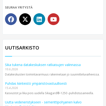
SEURAA YRITYSTÄ
UUTISARKISTO
Sika tukena datakeskuksen ratkaisujen valinnassa
10.6.2026
Datakeskusten toimintavarmuus rakennetaan jo suunnitteluvaiheessa.
Puhdas kiinteistö ympäristövastuullisesti
15.4.2026
Kasvustot ja lika pois uudella Sikagard®-1250 -puhdistusaineella.
Uutta vedeneristykseen - sementtipohjainen kalvo