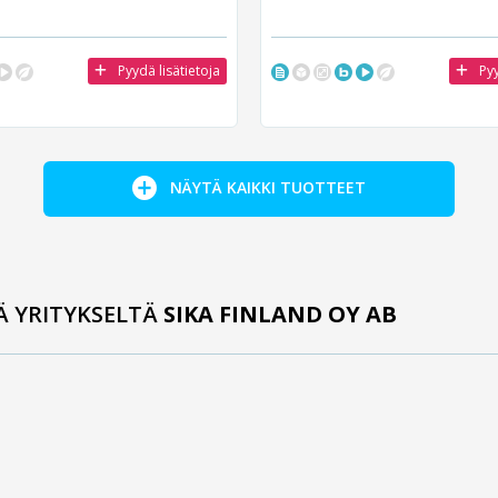
Pyydä lisätietoja
Pyy
NÄYTÄ KAIKKI TUOTTEET
Ä YRITYKSELTÄ
SIKA FINLAND OY AB