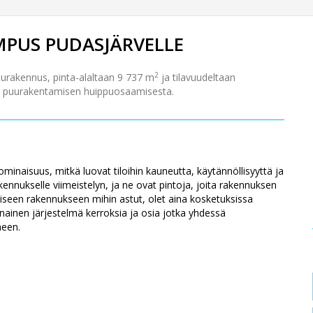
MPUS PUDASJÄRVELLE
2
urakennus, pinta-alaltaan 9 737 m
ja tilavuudeltaan
an puurakentamisen huippuosaamisesta.
minaisuus, mitkä luovat tiloihin kauneutta, käytännöllisyyttä ja
kennukselle viimeistelyn, ja ne ovat pintoja, joita rakennuksen
aiseen rakennukseen mihin astut, olet aina kosketuksissa
konainen järjestelmä kerroksia ja osia jotka yhdessä
meen.