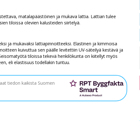
distettava, matalapäästöinen ja mukava lattia. Lattian tulee
ien tiloissa olevien kalusteiden siirtelyä.
ksi ja mukavaksi lattiapinnoitteeksi. Elastinen ja kimmoisa
innoitteen kuivuttua sen päälle levitettiin UV-säteilyä kestävä ja
eisomatyötä tiloissa tekevä henkilökunta on kiitellyt myös
n, eli elastisuus todellakin tuntuu.
saat tiedon kaikista Suomen