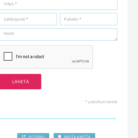
* pakolliset kentät
KOTISIVU
NÄYTÄ KARTTA