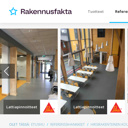
Tuotteet
Refere
Lattiapinnoitteet
Lattiapinnoitteet
OLET TÄSSÄ:
ETUSIVU
REFERENSSIHANKKEET
HIRSIRAKENTEINEN KO