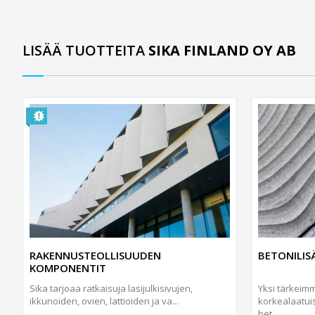
LISÄÄ TUOTTEITA
SIKA FINLAND OY AB
RAKENNUSTEOLLISUUDEN
BETONILIS
KOMPONENTIT
Sika tarjoaa ratkaisuja lasijulkisivujen,
Yksi tärkeim
ikkunoiden, ovien, lattioiden ja va...
korkealaatui
bet...