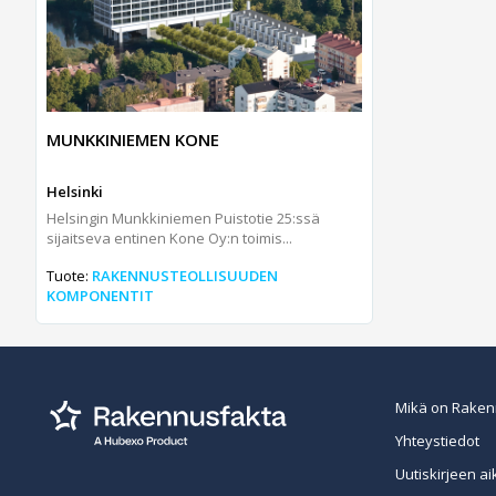
MUNKKINIEMEN KONE
Helsinki
Helsingin Munkkiniemen Puistotie 25:ssä
sijaitseva entinen Kone Oy:n toimis...
Tuote:
RAKENNUSTEOLLISUUDEN
KOMPONENTIT
Mikä on Raken
Yhteystiedot
Uutiskirjeen ai