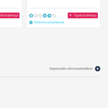
dä lisätietoja
Pyydä lisätietoja
Referenssihankkeet
Näytä kaikki referenssihankkeet