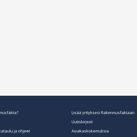
nusfakta?
Lisää yrityksesi Rakennusfaktaan
Uutiskirjeet
kataulu ja ohjeet
Asiakaskokemuksia