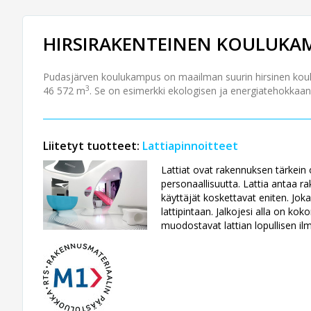
HIRSIRAKENTEINEN KOULUKA
Pudasjärven koulukampus on maailman suurin hirsinen koul
3
46 572 m
. Se on esimerkki ekologisen ja energiatehokka
Liitetyt tuotteet:
Lattiapinnoitteet
Lattiat ovat rakennuksen tärkein o
personaallisuutta. Lattia antaa ra
käyttäjät koskettavat eniten. Jok
lattipintaan. Jalkojesi alla on ko
muodostavat lattian lopullisen il