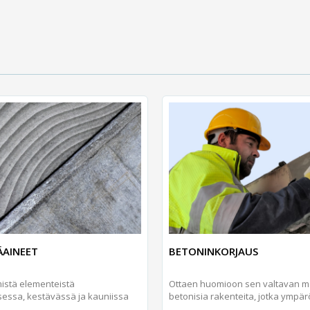
ÄAINEET
BETONINKORJAUS
mistä elementeistä
Ottaen huomioon sen valtavan 
sessa, kestävässä ja kauniissa
betonisia rakenteita, jotka ympärö