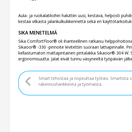
Aula- ja ruokalatiloihin haluttiin uusi, kestävä, helposti puh
kestää vilkasta jalankulkuliikennettä sekä eri käyttötarkoituks
SIKA MENETELMÄ
Sika ComfortFloor® oli ihanteellinen ratkaisu helppohoitoise
Sikafloor® -330 -pinnoite levitettiin suoraan lattiapinnalle. P
kellastumaton mattapintainen pintalakka Sikafloor®-304 W. S
ergonomisuutta. Jalat eivät tunnu väsyneeltä työpäivän jälkee
Smart tehostaa ja nopeuttaa työtäsi. Smartista 
rakennushankkeista ja työmaista.