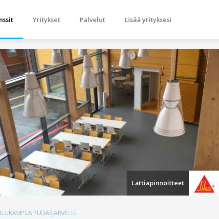
nssit
Yritykset
Palvelut
Lisää yrityksesi
Lattiapinnoitteet
ULUKAMPUS PUDASJÄRVELLE