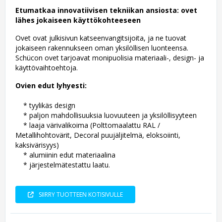
Etumatkaa innovatiivisen tekniikan ansiosta: ovet
lähes jokaiseen käyttökohteeseen
Ovet ovat julkisivun katseenvangitsijoita, ja ne tuovat
jokaiseen rakennukseen oman yksilöllisen luonteensa.
Schücon ovet tarjoavat monipuolisia materiaali-, design- ja
käyttövaihtoehtoja.
Ovien edut lyhyesti:
* tyylikäs design
* paljon mahdollisuuksia luovuuteen ja yksilöllisyyteen
* laaja värivalikoima (Polttomaalattu RAL /
Metallihohtovärit, Decoral puujäljitelmä, eloksoiinti,
kaksivärisyys)
* alumiinin edut materiaalina
* järjestelmätestattu laatu.
SIIRRY TUOTTEEN KOTISIVULLE