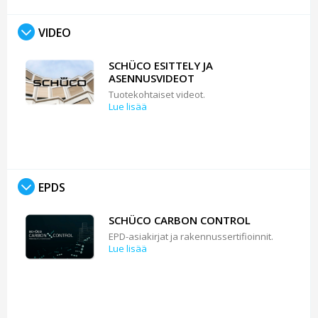
VIDEO
SCHÜCO ESITTELY JA
ASENNUSVIDEOT
Tuotekohtaiset videot.
Lue lisää
EPDS
SCHÜCO CARBON CONTROL
EPD-asiakirjat ja rakennussertifioinnit.
Lue lisää