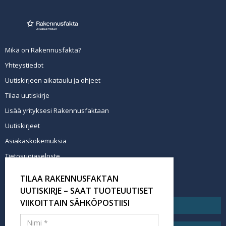
Mikä on Rakennusfakta?
Yhteystiedot
Uutiskirjeen aikataulu ja ohjeet
Tilaa uutiskirje
Lisää yrityksesi Rakennusfaktaan
Uutiskirjeet
Asiakaskokemuksia
Tietosuojaseloste
Newsletter info in English
TILAA RAKENNUSFAKTAN
Tilaa uutiskirje
UUTISKIRJE – SAAT TUOTEUUTISET
VIIKOITTAIN SÄHKÖPOSTIISI