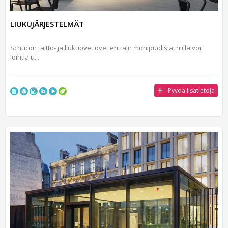
LIUKUJÄRJESTELMÄT
Schücon taitto- ja liukuovet ovet erittäin monipuolisia: niillä voi
loihtia u...
Pyydä lisätietoja