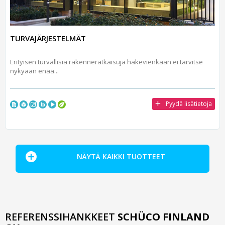
TURVAJÄRJESTELMÄT
Erityisen turvallisia rakenneratkaisuja hakevienkaan ei tarvitse
nykyään enää...
Pyydä lisätietoja
NÄYTÄ KAIKKI TUOTTEET
REFERENSSIHANKKEET
SCHÜCO FINLAND