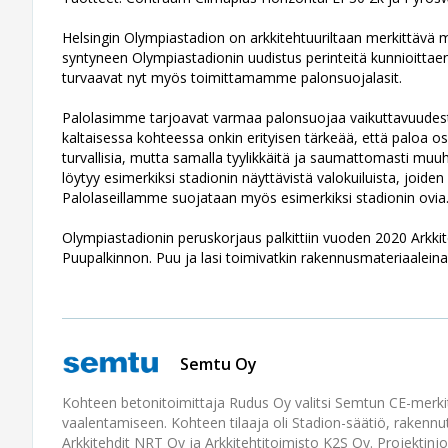
Helsingin Olympiastadion on arkkitehtuuriltaan merkittävä
syntyneen Olympiastadionin uudistus perinteitä kunnioittaen
turvaavat nyt myös toimittamamme palonsuojalasit.
Palolasimme tarjoavat varmaa palonsuojaa vaikuttavuudesta
kaltaisessa kohteessa onkin erityisen tärkeää, että paloa osa
turvallisia, mutta samalla tyylikkäitä ja saumattomasti muu
löytyy esimerkiksi stadionin näyttävistä valokuiluista, joide
Palolaseillamme suojataan myös esimerkiksi stadionin ovia
Olympiastadionin peruskorjaus palkittiin vuoden 2020 Arkkit
Puupalkinnon. Puu ja lasi toimivatkin rakennusmateriaaleina
Semtu Oy
Kohteen betonitoimittaja Rudus Oy valitsi Semtun CE-merkity
vaalentamiseen. Kohteen tilaaja oli Stadion-säätiö, rakennut
Arkkitehdit NRT Oy ja Arkkitehtitoimisto K2S Oy. Projektin