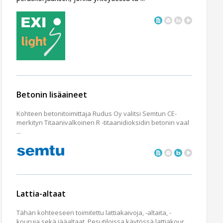
Betonin lisäaineet
Kohteen betonitoimittaja Rudus Oy valitsi Semtun CE-
merkityn Titaanivalkoinen R -titaanidioksidin betonin vaal
...
Lattia-altaat
Tähän kohteeseen toimitettu lattiakaivoja, -altaita, -
kouruja sekä jääaltaat. Pesutiloissa käytössä lattiakour ...