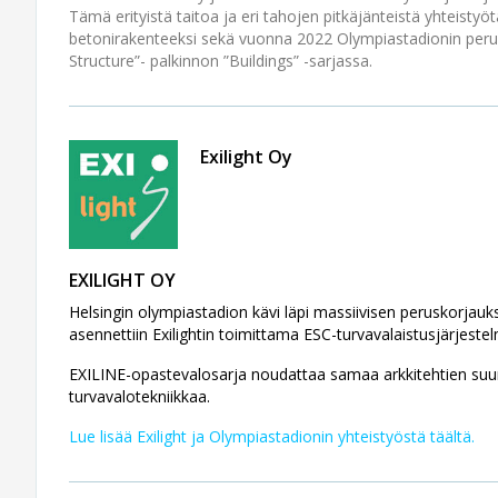
Tämä erityistä taitoa ja eri tahojen pitkäjänteistä yhteistyö
betonirakenteeksi sekä vuonna 2022 Olympiastadionin peru
Structure”- palkinnon ”Buildings” -sarjassa.
Exilight Oy
EXILIGHT OY
Helsingin olympiastadion kävi läpi massiivisen peruskorjauk
asennettiin Exilightin toimittama ESC-turvavalaistusjärjeste
EXILINE-opastevalosarja noudattaa samaa arkkitehtien suunn
turvavalotekniikkaa.
Lue lisää Exilight ja Olympiastadionin yhteistyöstä täältä.