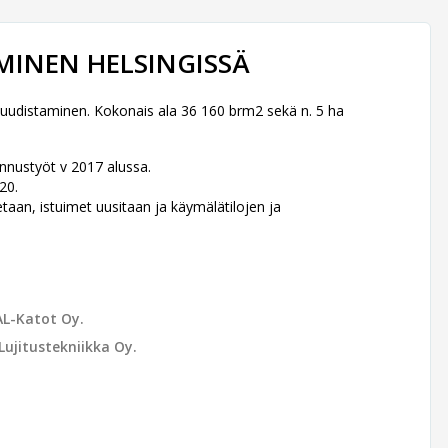
MINEN HELSINGISSÄ
uudistaminen. Kokonais ala 36 160 brm2 sekä n. 5 ha
nnustyöt v 2017 alussa.
20.
tetaan, istuimet uusitaan ja käymälätilojen ja
AL-Katot Oy.
Lujitustekniikka Oy.