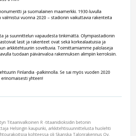
 monumentti ja suomalainen maamerkki. 1930-luvulla
 valmistui vuonna 2020 – stadionin vaikuttavia rakenteita
 ja suunnittelun vapaudesta tinkimättä. Olympiastadionin
stoivat lasit ja rakenteet ovat sekä korkealaatuisia ja
hun arkkitehtuuriin soveltuvia. Toimittamiamme palolaseja
n avulla tuodaan päivänvaloa rakennuksen alimpiin kerroksiin.
.
ehtuurin Finlandia -palkinnolla. Se sai myös vuoden 2020
 erinomaisesti yhteen!
n Titaanivalkoinen R -titaanidioksidin betonin
taja Helsingin kaupunki, arkkitehtisuunnittelusta huolehti
johtourakoitsija kohteessa oli Skanska Talonrakennus Oy.