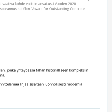
tä vaativa kohde valittiin ansaitusti Vuoden 2020
sparannus sai fib:n ”Award for Outstanding Concrete
sen, jonka yhteydessä tähän historialliseen kompleksiin
lmä.
ittelemaa linjaa sisältäen luonnollisesti modernia