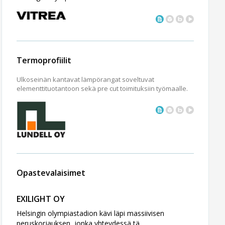
Termoprofiilit
Ulkoseinän kantavat lämpörangat soveltuvat
elementtituotantoon sekä pre cut toimituksiin työmaalle.
Opastevalaisimet
EXILIGHT OY
Helsingin olympiastadion kävi läpi massiivisen
peruskorjauksen, jonka yhteydessä tä ...