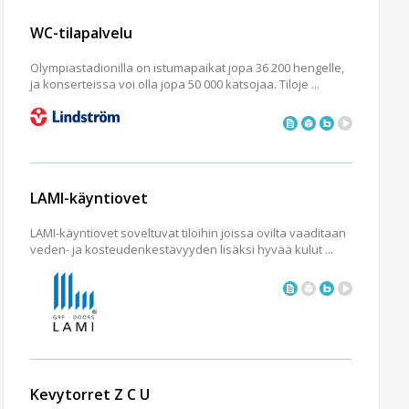
WC-tilapalvelu
Olympiastadionilla on istumapaikat jopa 36 200 hengelle,
ja konserteissa voi olla jopa 50 000 katsojaa. Tiloje ...
LAMI-käyntiovet
LAMI-käyntiovet soveltuvat tiloihin joissa ovilta vaaditaan
veden- ja kosteudenkestävyyden lisäksi hyvää kulut ...
Kevytorret Z C U