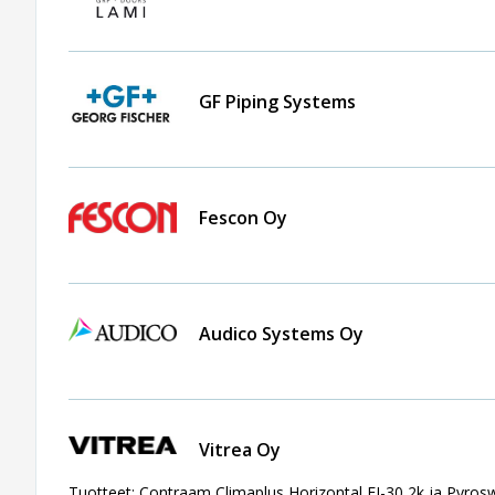
GF Piping Systems
Fescon Oy
Audico Systems Oy
Vitrea Oy
Tuotteet: Contraflam Climaplus Horizontal EI-30 2k ja Pyro