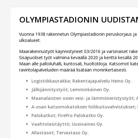
OLYMPIASTADIONIN UUDISTA
Vuonna 1938 rakennetun Olympiastadionin peruskorjaus ja 
ulkoalueet.
Maarakennustyöt käynnistyneet 03/2016 ja varsinaiset rake
Sisäpuoliset työt valmiina keväällä 2020 ja kenttä kesällä 20
Maan alle palloiluhalli, kuntosali, huoltotiloja. Katsomot ka
ravintolapalveluiden määrää lisätään moninkertaisesti.
Logistiikkaurakka; Rakentajapalvelu Heino Oy.
Jälkijännitystyöt; Lemminkäinen Oy.
Maanalaisten osien vesi- ja lämmöneristystyöt; 
A-osan katsomokatoksen hiilikuituvahvistukset; 
Palokatkot; FirePro Palokatko Oy.
Vaahtolasitäyttö; Uusioaines Oy.
Allastasot; Tervastaso Oy.