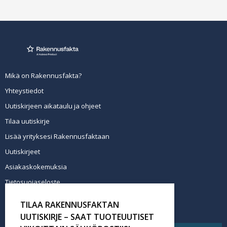
Mikä on Rakennusfakta?
Yhteystiedot
Uutiskirjeen aikataulu ja ohjeet
Tilaa uutiskirje
Lisää yrityksesi Rakennusfaktaan
Uutiskirjeet
Asiakaskokemuksia
Tietosuojaseloste
Newsletter info in English
TILAA RAKENNUSFAKTAN
Tilaa uutiskirje
UUTISKIRJE – SAAT TUOTEUUTISET