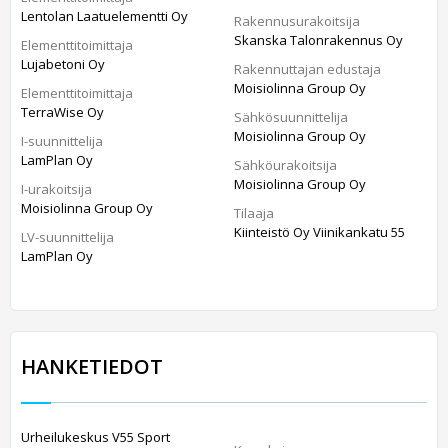
Lentolan Laatuelementti Oy
Rakennusurakoitsija
Skanska Talonrakennus Oy
Elementtitoimittaja
Lujabetoni Oy
Rakennuttajan edustaja
Moisiolinna Group Oy
Elementtitoimittaja
TerraWise Oy
Sähkösuunnittelija
Moisiolinna Group Oy
I-suunnittelija
LamPlan Oy
Sähköurakoitsija
Moisiolinna Group Oy
I-urakoitsija
Moisiolinna Group Oy
Tilaaja
Kiinteistö Oy Viinikankatu 55
LV-suunnittelija
LamPlan Oy
HANKETIEDOT
Urheilukeskus V55 Sport