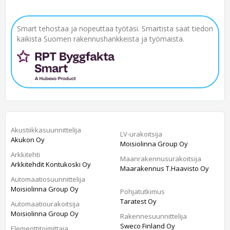
Smart tehostaa ja nopeuttaa työtäsi. Smartista saat tiedon
kaikista Suomen rakennushankkeista ja työmaista.
Akustiikkasuunnittelija
LV-urakoitsija
Akukon Oy
Moisiolinna Group Oy
Arkkitehti
Maanrakennusurakoitsija
Arkkitehdit Kontukoski Oy
Maarakennus T.Haavisto Oy
Automaatiosuunnittelija
Moisiolinna Group Oy
Pohjatutkimus
Taratest Oy
Automaatiourakoitsija
Moisiolinna Group Oy
Rakennesuunnittelija
Sweco Finland Oy
Elementtitoimittaja