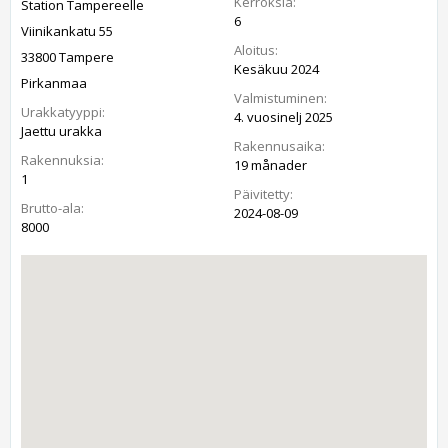
Kerroksia:
Station Tampereelle
6
Viinikankatu 55
Aloitus:
33800 Tampere
Kesäkuu 2024
Pirkanmaa
Valmistuminen:
Urakkatyyppi:
4. vuosinelj 2025
Jaettu urakka
Rakennusaika:
Rakennuksia:
19 månader
1
Päivitetty:
Brutto-ala:
2024-08-09
8000