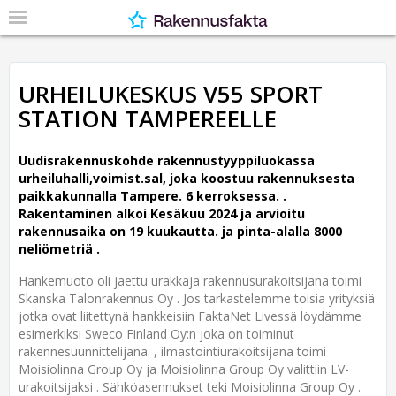
URHEILUKESKUS V55 SPORT
STATION TAMPEREELLE
Uudisrakennuskohde rakennustyyppiluokassa
urheiluhalli,voimist.sal, joka koostuu rakennuksesta
paikkakunnalla Tampere. 6 kerroksessa. .
Rakentaminen alkoi Kesäkuu 2024 ja arvioitu
rakennusaika on 19 kuukautta. ja pinta-alalla 8000
neliömetriä .
Hankemuoto oli jaettu urakkaja rakennusurakoitsijana toimi
Skanska Talonrakennus Oy . Jos tarkastelemme toisia yrityksiä
jotka ovat liitettynä hankkeisiin FaktaNet Livessä löydämme
esimerkiksi Sweco Finland Oy:n joka on toiminut
rakennesuunnittelijana. , ilmastointiurakoitsijana toimi
Moisiolinna Group Oy ja Moisiolinna Group Oy valittiin LV-
urakoitsijaksi . Sähköasennukset teki Moisiolinna Group Oy .