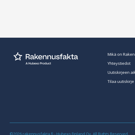
Mikä on Raken
Yhteystiedot
Uutiskirjeen ai
Tilaa uutiskirje
©2026 rakennusfakta.fi - Hubexo Finland Oy. All Rights Reserved.