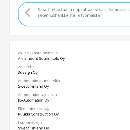
Smart tehostaa ja nopeuttaa työtäsi. Smartista 
rakennushankkeista ja työmaista.
Akustiikkasuunnittelija
A-Insinöörit Suunnittelu Oy
Arkkitehti
3design Oy
Automaatiosuunnittelija
Sweco Finland Oy
Automaatiourakoitsija
JIS-Automation Oy
Elementtitoimittaja
Ruukki Construction Oy
I-suunnittelija
Sweco Finland Oy