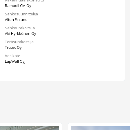
Ramboll CM Oy
Sähkösuunnittelija
Alten Finland
Sähköurakoitsija
Aki Hyrkkönen Oy
Teräsurakoitsija
Trutec Oy
Vesikate
LapWall Oyj