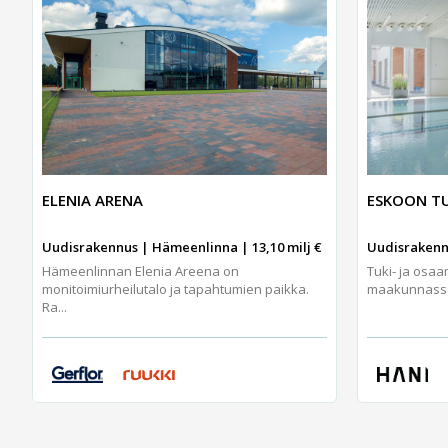
ELENIA ARENA
ESKOON TU
Uudisrakennus | Hämeenlinna | 13,10 milj €
Uudisrakennu
Hämeenlinnan Elenia Areena on
Tuki- ja osa
monitoimiurheilutalo ja tapahtumien paikka.
maakunnassa j
Ra...