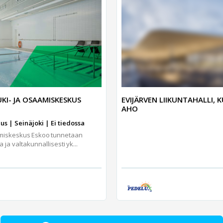
KI- JA OSAAMISKESKUS
EVIJÄRVEN LIIKUNTAHALLI, 
AHO
s | Seinäjoki | Ei tiedossa
amiskeskus Eskoo tunnetaan
a valtakunnallisesti yk...