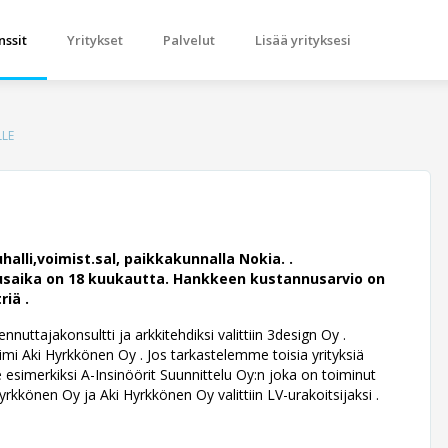
nssit
Yritykset
Palvelut
Lisää yrityksesi
LLE
lli,voimist.sal, paikkakunnalla Nokia. .
nusaika on 18 kuukautta. Hankkeen kustannusarvio on
riä .
uttajakonsultti ja arkkitehdiksi valittiin 3design Oy .
i Aki Hyrkkönen Oy . Jos tarkastelemme toisia yrityksiä
 esimerkiksi A-Insinöörit Suunnittelu Oy:n joka on toiminut
yrkkönen Oy ja Aki Hyrkkönen Oy valittiin LV-urakoitsijaksi .