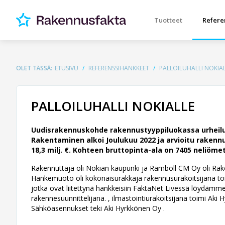
Tuotteet
Refere
OLET TÄSSÄ:
ETUSIVU
REFERENSSIHANKKEET
PALLOILUHALLI NOKIA
PALLOILUHALLI NOKIALLE
Uudisrakennuskohde rakennustyyppiluokassa urheiluha
Rakentaminen alkoi Joulukuu 2022 ja arvioitu raken
18,3 milj. €. Kohteen bruttopinta-ala on 7405 neliömet
Rakennuttaja oli Nokian kaupunki ja Ramboll CM Oy oli Rakenn
Hankemuoto oli kokonaisurakkaja rakennusurakoitsijana toim
jotka ovat liitettynä hankkeisiin FaktaNet Livessä löydämme
rakennesuunnittelijana. , ilmastointiurakoitsijana toimi Aki H
Sähköasennukset teki Aki Hyrkkönen Oy .