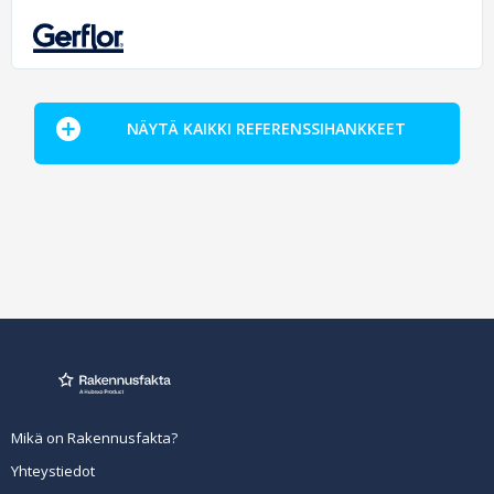
NÄYTÄ KAIKKI REFERENSSIHANKKEET
Mikä on Rakennusfakta?
Yhteystiedot