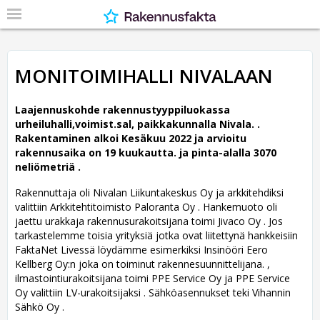
MONITOIMIHALLI NIVALAAN
Laajennuskohde rakennustyyppiluokassa
urheiluhalli,voimist.sal, paikkakunnalla Nivala. .
Rakentaminen alkoi Kesäkuu 2022 ja arvioitu
rakennusaika on 19 kuukautta. ja pinta-alalla 3070
neliömetriä .
Rakennuttaja oli Nivalan Liikuntakeskus Oy ja arkkitehdiksi
valittiin Arkkitehtitoimisto Paloranta Oy .
Hankemuoto oli
jaettu urakkaja rakennusurakoitsijana toimi Jivaco Oy . Jos
tarkastelemme toisia yrityksiä jotka ovat liitettynä hankkeisiin
FaktaNet Livessä löydämme esimerkiksi Insinööri Eero
Kellberg Oy:n joka on toiminut rakennesuunnittelijana. ,
ilmastointiurakoitsijana toimi PPE Service Oy ja PPE Service
Oy valittiin LV-urakoitsijaksi . Sähköasennukset teki Vihannin
Sähkö Oy .