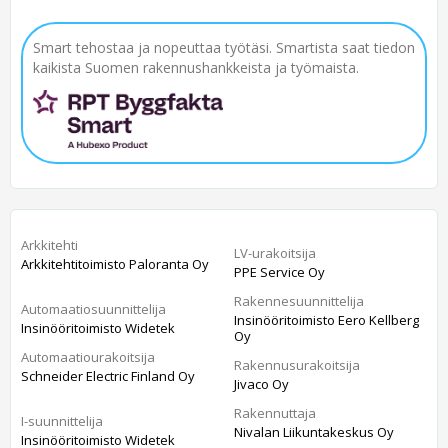
Smart tehostaa ja nopeuttaa työtäsi. Smartista saat tiedon
kaikista Suomen rakennushankkeista ja työmaista.
Arkkitehti
LV-urakoitsija
Arkkitehtitoimisto Paloranta Oy
PPE Service Oy
Rakennesuunnittelija
Automaatiosuunnittelija
Insinööritoimisto Eero Kellberg
Insinööritoimisto Widetek
Oy
Automaatiourakoitsija
Rakennusurakoitsija
Schneider Electric Finland Oy
Jivaco Oy
Rakennuttaja
I-suunnittelija
Nivalan Liikuntakeskus Oy
Insinööritoimisto Widetek