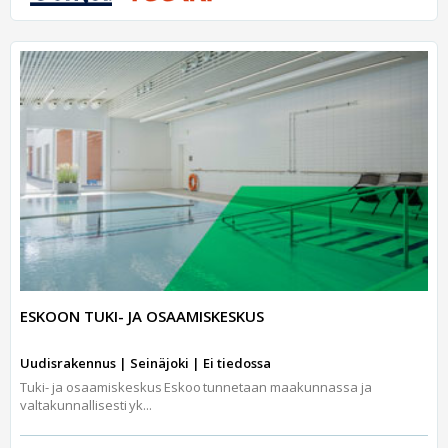
ESKOON TUKI- JA OSAAMISKESKUS
Uudisrakennus | Seinäjoki | Ei tiedossa
Tuki- ja osaamiskeskus Eskoo tunnetaan maakunnassa ja
valtakunnallisesti yk...