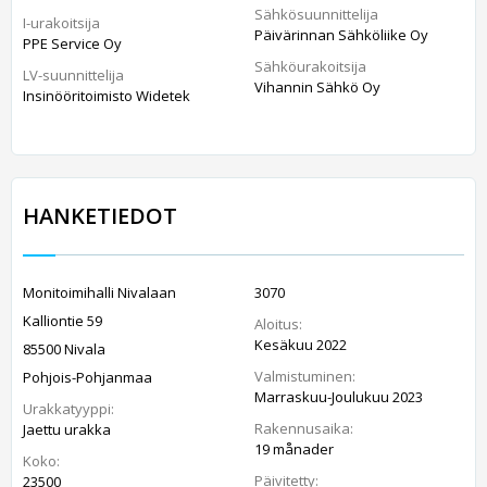
Sähkösuunnittelija
I-urakoitsija
Päivärinnan Sähköliike Oy
PPE Service Oy
Sähköurakoitsija
LV-suunnittelija
Vihannin Sähkö Oy
Insinööritoimisto Widetek
HANKETIEDOT
Monitoimihalli Nivalaan
3070
Kalliontie 59
Aloitus:
Kesäkuu 2022
85500 Nivala
Valmistuminen:
Pohjois-Pohjanmaa
Marraskuu-Joulukuu 2023
Urakkatyyppi:
Rakennusaika:
Jaettu urakka
19 månader
Koko:
Päivitetty:
23500