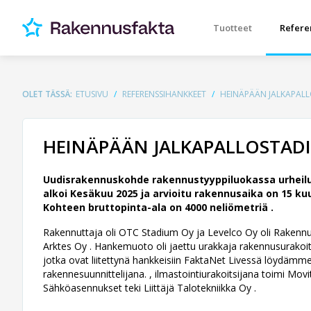
Tuotteet
Refere
OLET TÄSSÄ:
ETUSIVU
REFERENSSIHANKKEET
HEINÄPÄÄN JALKAPAL
HEINÄPÄÄN JALKAPALLOSTA
Uudisrakennuskohde rakennustyyppiluokassa urheiluha
alkoi Kesäkuu 2025 ja arvioitu rakennusaika on 15 ku
Kohteen bruttopinta-ala on 4000 neliömetriä .
Rakennuttaja oli OTC Stadium Oy ja Levelco Oy oli Rakennutta
Arktes Oy .
Hankemuoto oli jaettu urakkaja rakennusurakoits
jotka ovat liitettynä hankkeisiin FaktaNet Livessä löydämm
rakennesuunnittelijana. , ilmastointiurakoitsijana toimi Movit
Sähköasennukset teki Liittäjä Talotekniikka Oy .