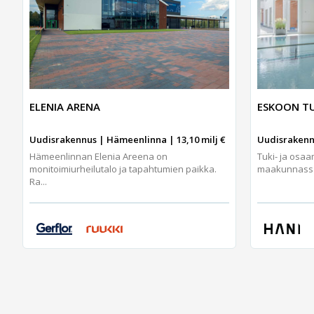
ELENIA ARENA
ESKOON TU
Uudisrakennus | Hämeenlinna | 13,10 milj €
Uudisrakennu
Hämeenlinnan Elenia Areena on
Tuki- ja osa
monitoimiurheilutalo ja tapahtumien paikka.
maakunnassa j
Ra...