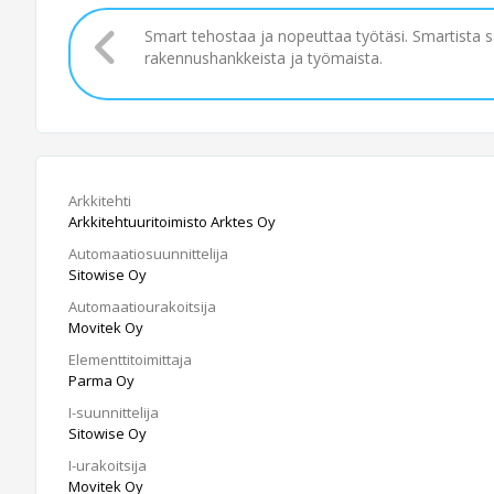
Smart tehostaa ja nopeuttaa työtäsi. Smartista 
rakennushankkeista ja työmaista.
Arkkitehti
Arkkitehtuuritoimisto Arktes Oy
Automaatiosuunnittelija
Sitowise Oy
Automaatiourakoitsija
Movitek Oy
Elementtitoimittaja
Parma Oy
I-suunnittelija
Sitowise Oy
I-urakoitsija
Movitek Oy