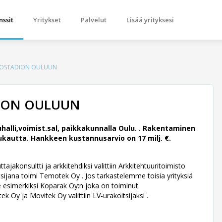
nssit
Yritykset
Palvelut
Lisää yrityksesi
LOSTADION OULUUN
DION OULUUN
lli,voimist.sal, paikkakunnalla Oulu. .
Rakentaminen
ukautta. Hankkeen kustannusarvio on 17 milj. €.
jakonsultti ja arkkitehdiksi valittiin Arkkitehtuuritoimisto
ijana toimi Temotek Oy . Jos tarkastelemme toisia yrityksiä
e esimerkiksi Koparak Oy:n joka on toiminut
ek Oy ja Movitek Oy valittiin LV-urakoitsijaksi .