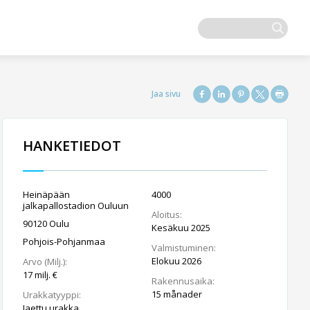
HANKETIEDOT
Heinäpään
4000
jalkapallostadion Ouluun
Aloitus:
90120 Oulu
Kesäkuu 2025
Pohjois-Pohjanmaa
Valmistuminen:
Elokuu 2026
Arvo (Milj.):
17 milj. €
Rakennusaika:
15 månader
Urakkatyyppi:
Jaettu urakka