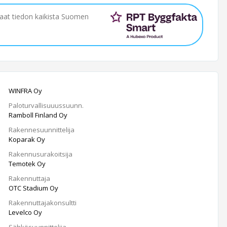
saat tiedon kaikista Suomen
WINFRA Oy
Paloturvallisuuussuunn.
Ramboll Finland Oy
Rakennesuunnittelija
Koparak Oy
Rakennusurakoitsija
Temotek Oy
Rakennuttaja
OTC Stadium Oy
Rakennuttajakonsultti
Levelco Oy
Sähkösuunnittelija