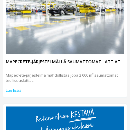
MAPECRETE-JÄRJESTELMÄLLÄ SAUMATTOMAT LATTIAT
Mapecrete-järjestelmä mahdollistaa jopa 2 000 m² saumattomat
teollisuuslattiat.
Lue lisää