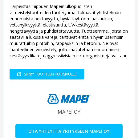
Tarpeistasi riippuen Mapein ulkopuolisten
viimeistelytuotteiden tuoteryhmät takaavat yhdistelmän
erinomaista peittävyyttä, hyviä täyttöominaisuuksia,
vettähylkivyyttä, elastisuutta, UV-kestävyyttä,
hengittävyyttä ja puhdistettavuutta. Tuotteemme, joista on
saatavilla lukuisia värejä, tarttuvat erittäin hyvin useimpiin
muurattuihin pintoihin, rappauksiin ja betoniin. Ne ovat
ihanteellinen viimeistely, jolla saavutetaan erinomainen
kestävyys likaa ja aggressiivisia mikro-organismeja vastaan.
SIIRRY TUOTTEEN KOTISIVULLE
MAPEI OY
OTA YHTEYTTÄ YRITYKSEEN MAPEI OY