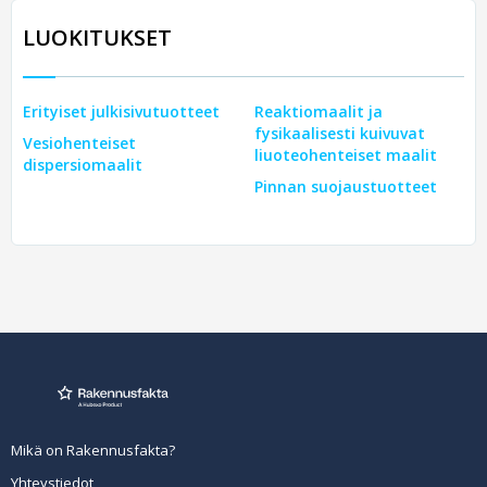
LUOKITUKSET
Erityiset julkisivutuotteet
Reaktiomaalit ja
fysikaalisesti kuivuvat
Vesiohenteiset
liuoteohenteiset maalit
dispersiomaalit
Pinnan suojaustuotteet
Mikä on Rakennusfakta?
Yhteystiedot