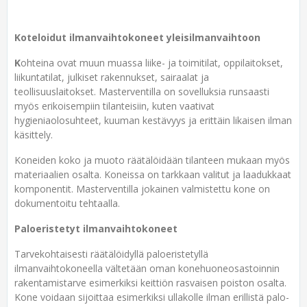
Koteloidut ilmanvaihtokoneet yleisilmanvaihtoon
K
ohteina ovat muun muassa liike- ja toimitilat, oppilaitokset,
liikuntatilat, julkiset rakennukset, sairaalat ja
teollisuuslaitokset. Masterventilla on sovelluksia runsaasti
myös erikoisempiin tilanteisiin, kuten vaativat
hygieniaolosuhteet, kuuman kestävyys ja erittäin likaisen ilman
käsittely.
Koneiden koko ja muoto räätälöidään tilanteen mukaan myös
materiaalien osalta. Koneissa on tarkkaan valitut ja laadukkaat
komponentit. Masterventilla jokainen valmistettu kone on
dokumentoitu tehtaalla.
Paloeristetyt ilmanvaihtokoneet
Tarvekohtaisesti räätälöidyllä paloeristetyllä
ilmanvaihtokoneella vältetään oman konehuoneosastoinnin
rakentamistarve esimerkiksi keittiön rasvaisen poiston osalta.
Kone voidaan sijoittaa esimerkiksi ullakolle ilman erillistä palo-