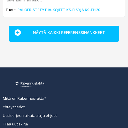
Rakentaminen alko...
Tuote:
PALOERISTETYT IV-KOJEET KS-EI60 JA KS-EI120
NÄYTÄ KAIKKI REFERENSSIHANKKEET
Mikä on Rakennusfakta?
Yhteystiedot
Uutiskirjeen aikataulu ja ohjeet
Tilaa uutiskirje