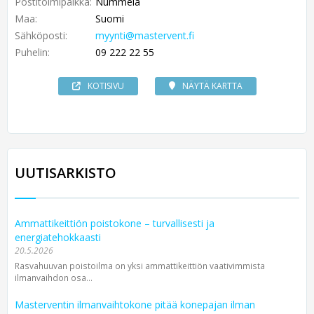
Postitoimipaikka:
Nummela
Maa:
Suomi
Sähköposti:
myynti@mastervent.fi
Puhelin:
09 222 22 55
KOTISIVU
NÄYTÄ KARTTA
UUTISARKISTO
Ammattikeittiön poistokone – turvallisesti ja
energiatehokkaasti
20.5.2026
Rasvahuuvan poistoilma on yksi ammattikeittiön vaativimmista
ilmanvaihdon osa...
Masterventin ilmanvaihtokone pitää konepajan ilman