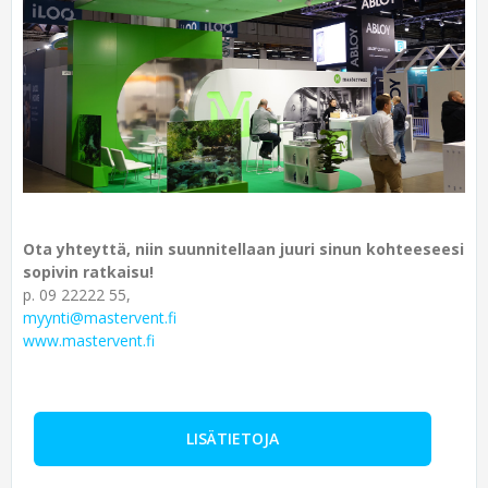
Ota yhteyttä, niin suunnitellaan juuri sinun kohteeseesi
sopivin ratkaisu!
p. 09 22222 55,
myynti@mastervent.fi
www.mastervent.fi
LISÄTIETOJA