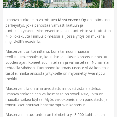
Ilmanvaihtokoneita valmistava
Mastervent Oy
on kotimainen
perheyritys, joka panostaa vahvasti laatuun ja
tuotekehitykseen. Masterventiin ja sen tuotteisiin voit tutustua
4.-6. lokakuuta FinnBuild-messuilla, jossa yritys on mukana
näyttävällä osastolla.
Mastervent on toimittanut koneita muun muassa
teollisuusrakennuksiin, kouluihin ja julkisiin kohteisiin noin 30
vuoden ajan. Koneet suunnitellaan ja valmistetaan Nummelan
tehtaalla Vihdissä. Tuotannon kotimaisuusaste yltää korkealle
tasolle, minkä ansiosta yritykselle on myönnetty Avainlippu-
merkki.
Masterventilla on aina arvostettu innovatiivista ajattelua.
Ilmanvaihtokoneiden valikoimassa on sovelluksia, joita on
muualta vaikea löytää. Myös vakiokoneisiin on panostettu ja
toimitukset hoituvat haastavimpiinkin kohteisiin.
Masterventin tuotantoa on toimitettu yli 3 000 kohteeseen.