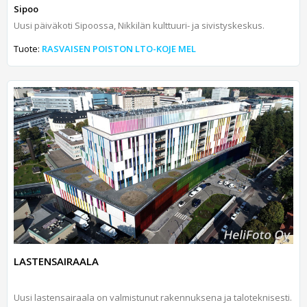
Sipoo
Uusi päiväkoti Sipoossa, Nikkilän kulttuuri- ja sivistyskeskus.
Tuote:
RASVAISEN POISTON LTO-KOJE MEL
LASTENSAIRAALA
Uusi lastensairaala on valmistunut rakennuksena ja taloteknisesti.