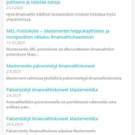
puhtaana ja säästää euroja
23.4.2026
Hyvä ilmanvaihto edullisin kustannuksin voidaan toteuttaa myös
ympäristössä.
MEL-Poistokone – Masterventin helppokäyttöinen ja
monipuolinen ratkaisu ilmanvaihtohaasteisiin
15.10.2025
Masterventin MEL-poistokone on ulkosovitteinen ilmanvaihdon
poistokone likais...
Masterventin paloeristetyt ilmanvaihtokoneet
2.9.2025
Mastervent valmistaa yksilöllisiä paloeristettyjä ilmanvaihtokoneita.
Paloeristetyt ilmanvaihtokoneet Masterventilta
2.4.2025
Ammattikeittiön poistokoneelle on perinteisesti rakennettu oma
erillinen palo...
Paloeristetyt ilmanvaihtokoneet Masterventilta
20.9.2023
Paloeristetty ilmanvaihtokone edustaa Masterventin