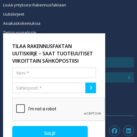
Lisää yrityksesi Rakennusfaktaan
Uutiskirjeet
Asiakaskokemuksia
Tietosuojaseloste
Newsletter info in English
TILAA RAKENNUSFAKTAN
Tilaa uutiskirje
UUTISKIRJE – SAAT TUOTEUUTISET
VIIKOITTAIN SÄHKÖPOSTIISI
SULJE