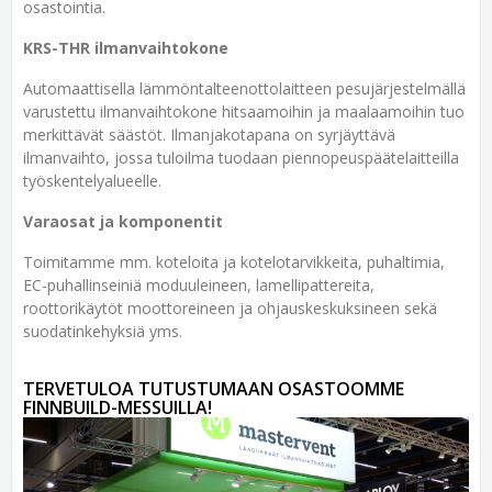
osastointia.
KRS-THR ilmanvaihtokone
Automaattisella lämmöntalteenottolaitteen pesujärjestelmällä
varustettu ilmanvaihtokone hitsaamoihin ja maalaamoihin tuo
merkittävät säästöt. Ilmanjakotapana on syrjäyttävä
ilmanvaihto, jossa tuloilma tuodaan piennopeuspäätelaitteilla
työskentelyalueelle.
Varaosat ja komponentit
Toimitamme mm. koteloita ja kotelotarvikkeita, puhaltimia,
EC-puhallinseiniä moduuleineen, lamellipattereita,
roottorikäytöt moottoreineen ja ohjauskeskuksineen sekä
suodatinkehyksiä yms.
TERVETULOA TUTUSTUMAAN OSASTOOMME
FINNBUILD-MESSUILLA!