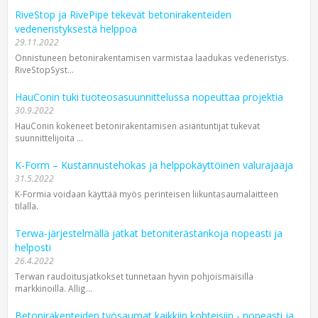
RiveStop ja RivePipe tekevät betonirakenteiden
vedeneristyksestä helppoa
29.11.2022
Onnistuneen betonirakentamisen varmistaa laadukas vedeneristys.
RiveStopSyst...
HauConin tuki tuoteosasuunnittelussa nopeuttaa projektia
30.9.2022
HauConin kokeneet betonirakentamisen asiantuntijat tukevat
suunnittelijoita ...
K-Form – Kustannustehokas ja helppokäyttöinen valurajaaja
31.5.2022
K-Formia voidaan käyttää myös perinteisen liikuntasaumalaitteen
tilalla.
Terwa-järjestelmällä jatkat betoniterästankoja nopeasti ja
helposti
26.4.2022
Terwan raudoitusjatkokset tunnetaan hyvin pohjoismaisilla
markkinoilla. Allig...
Betonirakenteiden työsaumat kaikkiin kohteisiin - nopeasti ja