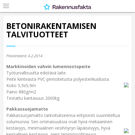
BETONIRAKENTAMISEN
TALVITUOTTEET
Päivämäärä:
4.2.2014
Markkinoiden vahvin lumennostopeite
Työturvallisuutta edistävä laite.
Peite kiinteästä PVC-pinnoitetusta polyesterikuidusta.
Koko 5,9x5,9m
Paino 880g/m2
Testattu kantavuus 2000kg
Pakkassuojamatto
Pakkassuojamatto tarkoitukseensa erityisesti suunniteltua
solumuovia. Sen ominaisuuksia ovat hyvä mekaaninen
kestävyys, minimaalinen vesihöyryn läpäisevyys, hyvä
kemiallinen kestävyys, pieni lämmönjohtavuus,