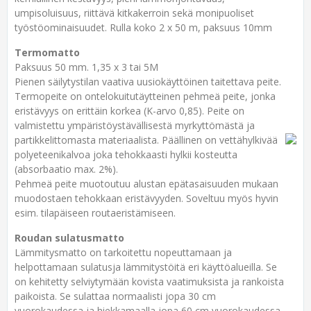
umpisoluisuus, riittävä kitkakerroin sekä monipuoliset
työstöominaisuudet. Rulla koko 2 x 50 m, paksuus 10mm
Termomatto
Paksuus 50 mm. 1,35 x 3 tai 5M
Pienen säilytystilan vaativa uusiokäyttöinen taitettava peite.
Termopeite on ontelokuitutäytteinen pehmeä peite, jonka
eristävyys on erittäin korkea (K-arvo 0,85). Peite on
valmistettu ympäristöystävällisestä myrkyttömästä ja
partikkelittomasta materiaalista. Päällinen on vettähylkivää
polyeteenikalvoa joka tehokkaasti hylkii kosteutta
(absorbaatio max. 2%).
Pehmeä peite muotoutuu alustan epätasaisuuden mukaan
muodostaen tehokkaan eristävyyden. Soveltuu myös hyvin
esim. tilapäiseen routaeristämiseen.
Roudan sulatusmatto
Lämmitysmatto on tarkoitettu nopeuttamaan ja
helpottamaan sulatusja lämmitystöitä eri käyttöalueilla. Se
on kehitetty selviytymään kovista vaatimuksista ja rankoista
paikoista. Se sulattaa normaalisti jopa 30 cm
vuorokaudessa ja hiekkamaalla jopa 60 cm vuorokaudessa.