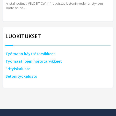
Kristallisoituva VELOSIT CW 111 uudistaa betonin vedeneristyksen.
Tuote on no...
LUOKITUKSET
Työmaan käyttötarvikkeet
Työmaatilojen hoitotarvikkeet
Erityiskalusto
Betonityökalusto