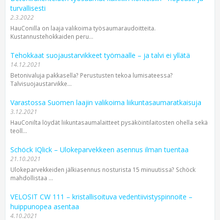
turvallisesti
2.3.2022
HauConilla on laaja valikoima työsaumaraudoitteita.
Kustannustehokkaiden peru...
Tehokkaat suojaustarvikkeet työmaalle – ja talvi ei yllätä
14.12.2021
Betonivaluja pakkasella? Perustusten tekoa lumisateessa?
Talvisuojaustarvikke...
Varastossa Suomen laajin valikoima liikuntasaumaratkaisuja
3.12.2021
HauConilta löydät liikuntasaumalaitteet pysäköintilaitosten ohella sekä
teoll...
Schöck IQlick – Ulokeparvekkeen asennus ilman tuentaa
21.10.2021
Ulokeparvekkeiden jälkiasennus nosturista 15 minuutissa? Schöck
mahdollistaa ...
VELOSIT CW 111 – kristallisoituva vedentiivistyspinnoite –
huippunopea asentaa
4.10.2021