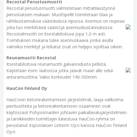
Recostal Perustusmuotti
Recostal perustusmuotti valmistetaan mittatilaustyönä
piirrustuksien mukaan. Muottipellit toimitetaan tilaa ja
rahtikustannuksia säästävässä nipussa. Asennus on nopeaa
joka tuo merkittäviä säästöjä asennuskustannuksissa.
Recostalmuotti on itsestabiloituva jopa 1,0 m asti.
Toimituksen mukana tulee asennuskaava jonka avulla
valmiiksi merkityt ja leikatut osat on helppo sijoittaa oikein.
Reunamuotti Recostal
Itsestabiloituva reunamuotti galvanoidusta pellistä.
Käytetään esim. laatoissa jotka jäävät maan alle sekä
anturamuottina. Vakio korkeudet 140-500mm.
HauCon Finland Oy
HauConin betonirakentamisen järjestelmät, laaja valikoima
pientuotteita ja betonirakentamisen osaaminen ovat
käytössäsi! Pohjoismaiden johtaviin paikallavalujärjestelmien
ja tarvikkeiden toimittajiin lukeutuva HauCon-ryhmä on
perustanut espoolaisen Linterm Oy:n kanssa HauCon Finland
Oy:n.