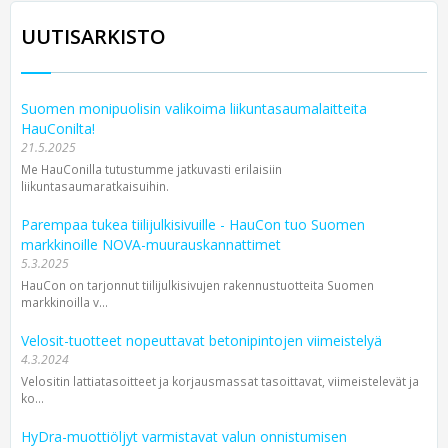
UUTISARKISTO
Suomen monipuolisin valikoima liikuntasaumalaitteita
HauConilta!
21.5.2025
Me HauConilla tutustumme jatkuvasti erilaisiin
liikuntasaumaratkaisuihin.
Parempaa tukea tiilijulkisivuille - HauCon tuo Suomen
markkinoille NOVA-muurauskannattimet
5.3.2025
HauCon on tarjonnut tiilijulkisivujen rakennustuotteita Suomen
markkinoilla v...
Velosit-tuotteet nopeuttavat betonipintojen viimeistelyä
4.3.2024
Velositin lattiatasoitteet ja korjausmassat tasoittavat, viimeistelevät ja
ko...
HyDra-muottiöljyt varmistavat valun onnistumisen