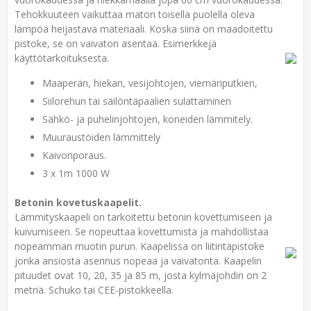
Tehokkuuteen vaikuttaa maton toisella puolella oleva
lämpöä heijastava materiaali. Koska siinä on maadoitettu
pistoke, se on vaivaton asentaa. Esimerkkejä
käyttötarkoituksesta.
Maaperän, hiekan, vesijohtojen, viemäriputkien,
Siilorehun tai säilöntäpaalien sulattaminen
Sähkö- ja puhelinjohtojen, koneiden lämmitely.
Muuraustöiden lämmittely
Kaivonporaus.
3 x 1m 1000 W
Betonin kovetuskaapelit.
Lämmityskaapeli on tarkoitettu betonin kovettumiseen ja
kuivumiseen. Se nopeuttaa kovettumista ja mahdollistaa
nopeamman muotin purun. Kaapelissa on liitintäpistoke
jonka ansiosta asennus nopeaa ja vaivatonta. Kaapelin
pituudet ovat 10, 20, 35 ja 85 m, josta kylmäjohdin on 2
metriä. Schuko tai CEE-pistokkeella.