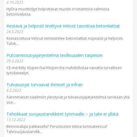
4.10.2023
HyDra-muottiöljyt helpottavat muotin irrottamista valmiista
betonivalusta.
Kestävä ja helposti levittyvä Velosit tasoittaa betonilattiat
24.5.2023
Itsetasoittuva Velosit viimeistelee betonilattiat nopeasti ja helposti.
Tulok...
Putoamissuojajärjestelmä teollisuuden tarpeisiin
29.3.2023
CE-merkitty Alupercha/Alsipercha mahdollistaa vaivatta turvallisen
työskentelyn.
Tulvasuojat turvaavat ihmiset ja infran
8.2.2023
Äärimmäiset sääilmiöt yleistyvät ja tulvasuojajärjestelmiä tarvitaan yhä
use...
Tehokkaat suojaustarvikkeet työmaalle – ja talvi ei yllätä
13.12.2022
Betonivaluja pakkasella? Perustusten tekoa lumisateessa?
Talvisuojaustarvikk...