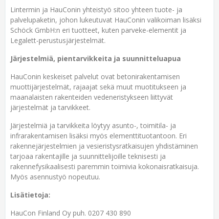
Lintermin ja HauConin yhteistyö sitoo yhteen tuote- ja
palvelupaketin, johon lukeutuvat HauConin valikoiman lisäksi
Schöck GmbH:n eri tuotteet, kuten parveke-elementit ja
Legalett-perustusjärjestelmät.
Järjestelmiä, pientarvikkeita ja suunnitteluapua
HauConin keskeiset palvelut ovat betonirakentamisen
muottijärjestelmät, rajaajat sekä muut muotitukseen ja
maanalaisten rakenteiden vedeneristykseen liittyvät
järjestelmät ja tarvikkeet.
Järjestelmiä ja tarvikkeita löytyy asunto-, toimitila- ja
infrarakentamisen lisäksi myös elementtituotantoon. Eri
rakennejärjestelmien ja vesieristysratkaisujen yhdistäminen
tarjoaa rakentajille ja suunnittelijoille teknisesti ja
rakennefysikaalisesti paremmin toimivia kokonaisratkaisuja.
Myös asennustyö nopeutuu.
Lisätietoja:
HauCon Finland Oy puh. 0207 430 890