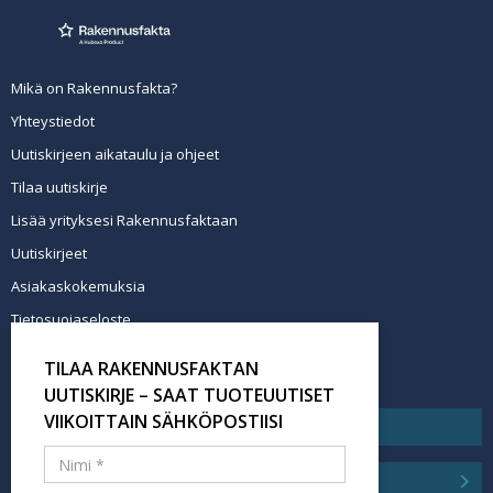
Mikä on Rakennusfakta?
Yhteystiedot
Uutiskirjeen aikataulu ja ohjeet
Tilaa uutiskirje
Lisää yrityksesi Rakennusfaktaan
Uutiskirjeet
Asiakaskokemuksia
Tietosuojaseloste
Newsletter info in English
TILAA RAKENNUSFAKTAN
Tilaa uutiskirje
UUTISKIRJE – SAAT TUOTEUUTISET
VIIKOITTAIN SÄHKÖPOSTIISI