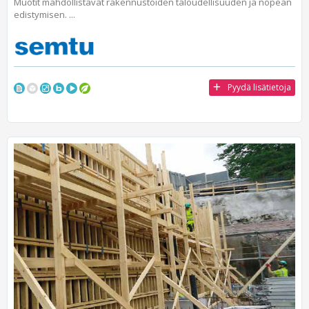
Muotit mahdollistavat rakennustöiden taloudellisuuden ja nopean
edistymisen. ...
Pyydä lisätietoja