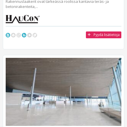
Rakennuslaakerit ovat tärkeässä roolissa kantavia teräs- ja
betonirakenteita,...
Pyydä lisätietoja