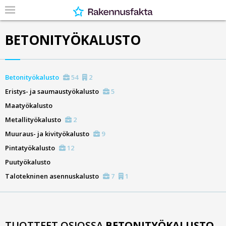
BETONITYÖKALUSTO
Betonityökalusto
54
2
Eristys- ja saumaustyökalusto
5
Maatyökalusto
Metallityökalusto
2
Muuraus- ja kivityökalusto
9
Pintatyökalusto
12
Puutyökalusto
Talotekninen asennuskalusto
7
1
TUOTTEET OSIOSSA
BETONITYÖKALUSTO