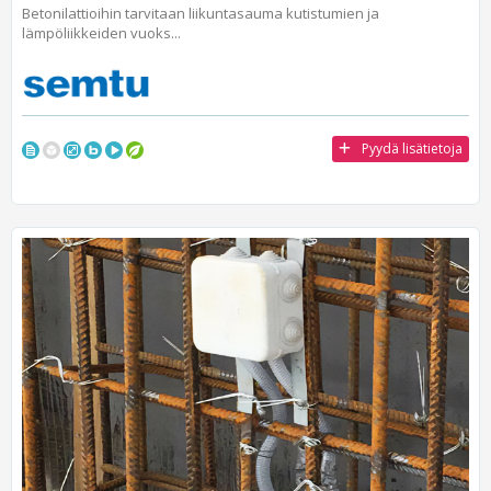
Betonilattioihin tarvitaan liikuntasauma kutistumien ja
lämpöliikkeiden vuoks...
Pyydä lisätietoja