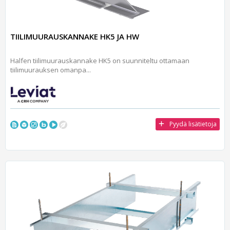
TIILIMUURAUSKANNAKE HK5 JA HW
Halfen tiilimuurauskannake HK5 on suunniteltu ottamaan
tiilimuurauksen omanpa...
Pyydä lisätietoja