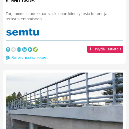
KIINNITYSOSAT
Tarjoamme laadukkaan valikoiman kiinnitysosia betoni- ja
teräsrakentamiseen. ...
Pyydä lisätietoja
Referenssihankkeet