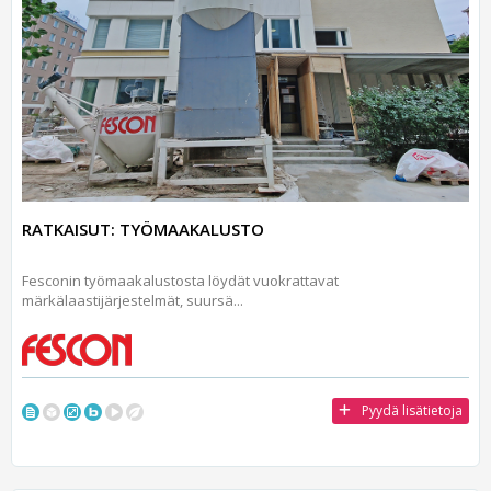
RATKAISUT: TYÖMAAKALUSTO
Fesconin työmaakalustosta löydät vuokrattavat
märkälaastijärjestelmät, suursä...
Pyydä lisätietoja