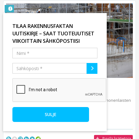
TILAA RAKENNUSFAKTAN
UUTISKIRJE – SAAT TUOTEUUTISET
VIIKOITTAIN SÄHKÖPOSTIISI
RAUDOITUSTUOTTEET
Semtun laadukas raudoitustuotevalikoima soveltuu monenlaisten
voimia siirtävi...
SULJE
Pyydä lisätietoja