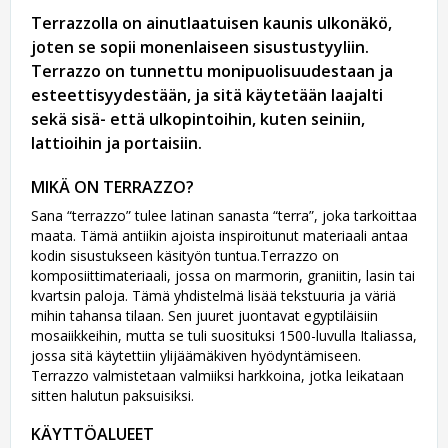
Terrazzolla on ainutlaatuisen kaunis ulkonäkö,
joten se sopii monenlaiseen sisustustyyliin.
Terrazzo on tunnettu monipuolisuudestaan ja
esteettisyydestään, ja sitä käytetään laajalti
sekä sisä- että ulkopintoihin, kuten seiniin,
lattioihin ja portaisiin.
MIKÄ ON TERRAZZO?
Sana “terrazzo” tulee latinan sanasta “terra”, joka tarkoittaa
maata. Tämä antiikin ajoista inspiroitunut materiaali antaa
kodin sisustukseen käsityön tuntua.Terrazzo on
komposiittimateriaali, jossa on marmorin, graniitin, lasin tai
kvartsin paloja. Tämä yhdistelmä lisää tekstuuria ja väriä
mihin tahansa tilaan. Sen juuret juontavat egyptiläisiin
mosaiikkeihin, mutta se tuli suosituksi 1500-luvulla Italiassa,
jossa sitä käytettiin ylijäämäkiven hyödyntämiseen.
Terrazzo valmistetaan valmiiksi harkkoina, jotka leikataan
sitten halutun paksuisiksi.
KÄYTTÖALUEET