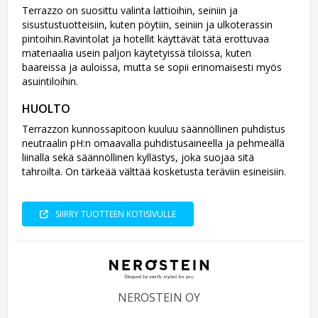
Terrazzo on suosittu valinta lattioihin, seiniin ja
sisustustuotteisiin, kuten pöytiin, seiniin ja ulkoterassin
pintoihin.Ravintolat ja hotellit käyttävät tätä erottuvaa
materiaalia usein paljon käytetyissä tiloissa, kuten
baareissa ja auloissa, mutta se sopii erinomaisesti myös
asuintiloihin.
HUOLTO
Terrazzon kunnossapitoon kuuluu säännöllinen puhdistus
neutraalin pH:n omaavalla puhdistusaineella ja pehmeällä
liinalla sekä säännöllinen kyllästys, joka suojaa sitä
tahroilta. On tärkeää välttää kosketusta teräviin esineisiin.
SIIRRY TUOTTEEN KOTISIVULLE
NEROSTEIN OY