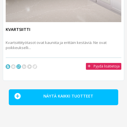
KVARTSIITTI
Kvartsiittityötasot ovat kauniita ja erittäin kestäviä. Ne ovat
poikkeukselli...
Pyydä lisätietoja
NÄYTÄ KAIKKI TUOTTEET