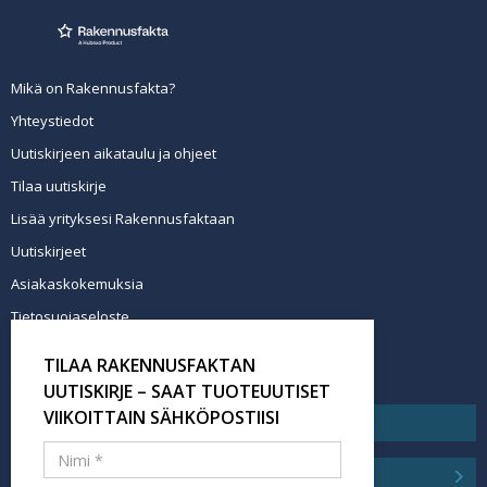
Mikä on Rakennusfakta?
Yhteystiedot
Uutiskirjeen aikataulu ja ohjeet
Tilaa uutiskirje
Lisää yrityksesi Rakennusfaktaan
Uutiskirjeet
Asiakaskokemuksia
Tietosuojaseloste
Newsletter info in English
TILAA RAKENNUSFAKTAN
Tilaa uutiskirje
UUTISKIRJE – SAAT TUOTEUUTISET
VIIKOITTAIN SÄHKÖPOSTIISI