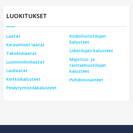
LUOKITUKSET
Laatat
Kodinhoitotilojen
kalusteet
Keraamiset laatat
Liiketilojen kalusteet
Tekokivilaatat
Majoitus- ja
Luonnonkivilaatat
ravitsemustilojen
Lasilaatat
kalusteet
Keittiökalusteet
Puhdistusaineet
Peseytymistilakalusteet