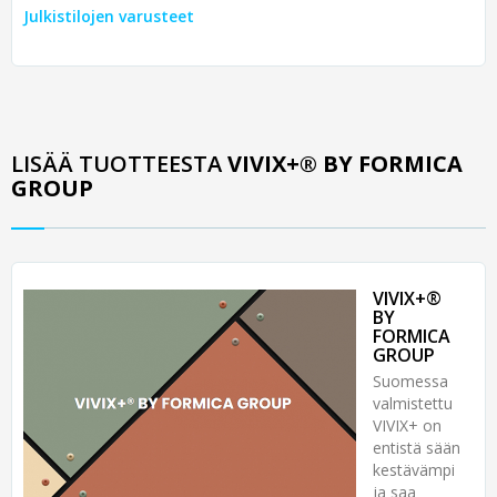
Julkistilojen varusteet
LISÄÄ TUOTTEESTA
VIVIX+® BY FORMICA
GROUP
VIVIX+®
BY
FORMICA
GROUP
Suomessa
valmistettu
VIVIX+ on
entistä sään
kestävämpi
ja saa