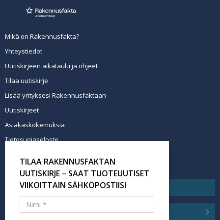
Mikä on Rakennusfakta?
Yhteystiedot
Uutiskirjeen aikataulu ja ohjeet
Tilaa uutiskirje
Lisää yrityksesi Rakennusfaktaan
Uutiskirjeet
Asiakaskokemuksia
Tietosuojaseloste
Newsletter info in English
TILAA RAKENNUSFAKTAN
Tilaa uutiskirje
UUTISKIRJE – SAAT TUOTEUUTISET
VIIKOITTAIN SÄHKÖPOSTIISI