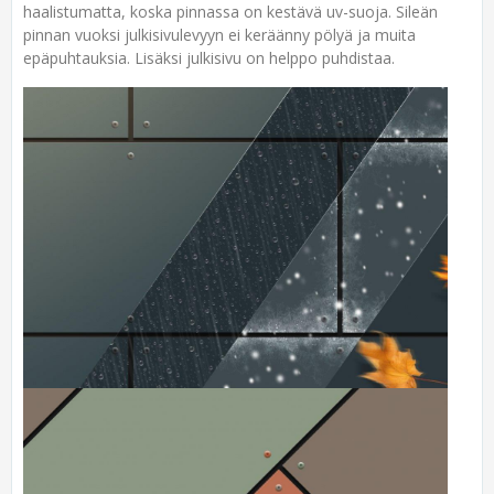
haalistumatta, koska pinnassa on kestävä uv-suoja. Sileän
pinnan vuoksi julkisivulevyyn ei keräänny pölyä ja muita
epäpuhtauksia. Lisäksi julkisivu on helppo puhdistaa.