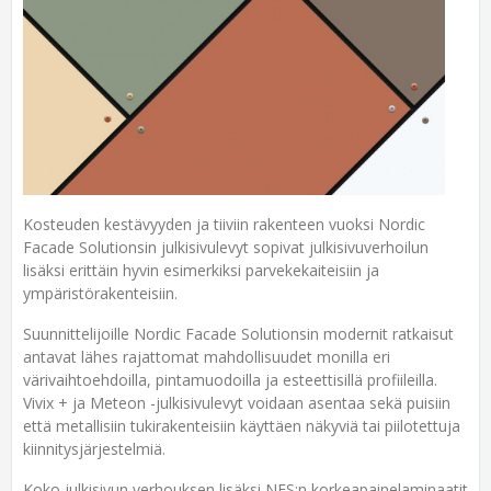
Kosteuden kestävyyden ja tiiviin rakenteen vuoksi Nordic
Facade Solutionsin julkisivulevyt sopivat julkisivuverhoilun
lisäksi erittäin hyvin esimerkiksi parvekekaiteisiin ja
ympäristörakenteisiin.
Suunnittelijoille Nordic Facade Solutionsin modernit ratkaisut
antavat lähes rajattomat mahdollisuudet monilla eri
värivaihtoehdoilla, pintamuodoilla ja esteettisillä profiileilla.
Vivix + ja Meteon -julkisivulevyt voidaan asentaa sekä puisiin
että metallisiin tukirakenteisiin käyttäen näkyviä tai piilotettuja
kiinnitysjärjestelmiä.
Koko julkisivun verhouksen lisäksi NFS:n korkeapainelaminaatit