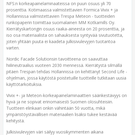
NFS:n korkeapainelaminaateissa on puun osuus yli 70
prosenttia. Kotimaassa valmistettavien Formica Vivix + ja
Hollannissa valmistettavien Trespa Meteon - tuotteiden
runkopaperin toimittaa suomalainen MM Kotkamills Oy.
Kierrätyskartongin osuus raaka-aineesta on 20 prosenttia, ja
iso osa materiaalista on sahauksesta syntyvää sivutuotetta,
joten yhtään puuta ei kaadeta julkisivulevyjen tuotantoa
varten.
Nordic Facade Solutionsin tavoitteena on saavuttaa
hiilineutraalius vuoteen 2030 mennessä. Kierrätystä silmällä
pitäen Trespan tehdas Hollannissa on kehittänyt Second Life -
ohjelman, jossa käytöstä poistetuille tuotteille tutkitaan uusia
käyttötarkoituksia.
Vivix +- ja Meteon-korkeapainelaminaattien säänkestävyys on
hyvä ja ne sopivat erinomaisesti Suomen olosuhteisiin.
Tuotteen elinkaari onkin vähintään 50 vuotta, mikä
ympäristöystävällisen materiaalien lisäksi tukee kestävää
kehitystä.
Julkisivulevyjen väri säilyy vuosikymmenten aikana