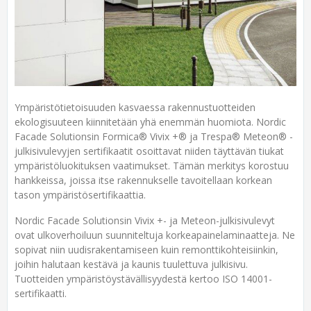
Ympäristötietoisuuden kasvaessa rakennustuotteiden
ekologisuuteen kiinnitetään yhä enemmän huomiota. Nordic
Facade Solutionsin Formica® Vivix +® ja Trespa® Meteon® -
julkisivulevyjen sertifikaatit osoittavat niiden täyttävän tiukat
ympäristöluokituksen vaatimukset. Tämän merkitys korostuu
hankkeissa, joissa itse rakennukselle tavoitellaan korkean
tason ympäristösertifikaattia.
Nordic Facade Solutionsin Vivix +- ja Meteon-julkisivulevyt
ovat ulkoverhoiluun suunniteltuja korkeapainelaminaatteja. Ne
sopivat niin uudisrakentamiseen kuin remonttikohteisiinkin,
joihin halutaan kestävä ja kaunis tuulettuva julkisivu.
Tuotteiden ympäristöystävällisyydestä kertoo ISO 14001-
sertifikaatti.