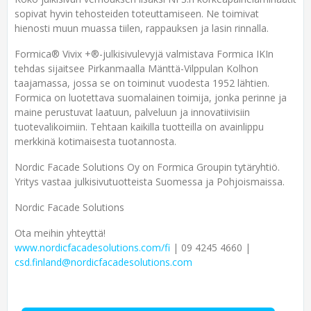
sopivat hyvin tehosteiden toteuttamiseen. Ne toimivat
hienosti muun muassa tiilen, rappauksen ja lasin rinnalla.
Formica® Vivix +®-julkisivulevyjä valmistava Formica IKIn
tehdas sijaitsee Pirkanmaalla Mänttä-Vilppulan Kolhon
taajamassa, jossa se on toiminut vuodesta 1952 lähtien.
Formica on luotettava suomalainen toimija, jonka perinne ja
maine perustuvat laatuun, palveluun ja innovatiivisiin
tuotevalikoimiin. Tehtaan kaikilla tuotteilla on avainlippu
merkkinä kotimaisesta tuotannosta.
Nordic Facade Solutions Oy on Formica Groupin tytäryhtiö.
Yritys vastaa julkisivutuotteista Suomessa ja Pohjoismaissa.
Nordic Facade Solutions
Ota meihin yhteyttä!
www.nordicfacadesolutions.com/fi
| 09 4245 4660 |
csd.finland@nordicfacadesolutions.com