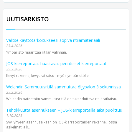
UUTISARKISTO
Valitse käyttötarkoitukseesi sopiva ritilämateriaali
23.4.2026
Ympäristö määrittää ritilän valinnan.
JOS-kierreportaat haastavat perinteiset kierreportaat
25.3.2026
Kevyt rakenne, kevyt ratkaisu - myös ympäristölle.
Welandin Sammutusritilä sammuttaa öljypalon 3 sekunnissa
25.2.2026
Welandin patentoitu sammutusritilä on tukahduttava ritiläratkaisu.
Tehokkuutta asennukseen – JOS-kierreportailla aika puolittuu
1.10.2025
Syy lyhyeen asennusaikaan on JOS-kierreportaiden rakenne, jossa
askelmat ja k...