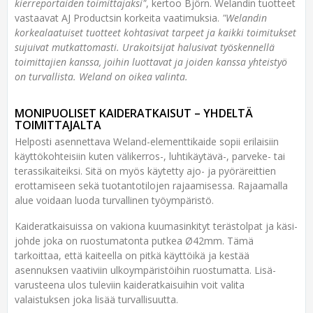
kierre­portaiden toimittajaksi"
, kertoo Björn. Welandin tuotteet
vastaavat AJ Productsin korkeita vaatimuksia.
"Welandin
korkea­laatuiset tuotteet kohtasivat tarpeet ja kaikki toimitukset
sujuivat mutkattomasti. Urakoitsijat halusivat työskennellä
toimittajien kanssa, joihin luottavat ja joiden kanssa yhteis­työ
on turvallista. Weland on oikea valinta.
MONIPUOLISET KAIDERATKAISUT – YHDELTÄ
TOIMITTAJALTA
Helposti asennettava Weland-elementtikaide sopii erilaisiin
käyttö­kohteisiin kuten välikerros-, luhtikäytävä-, parveke- tai
terassi­kaiteiksi. Sitä on myös käytetty ajo- ja pyörä­reittien
erottamiseen sekä tuotanto­tilojen rajaamisessa. Rajaamalla
alue voidaan luoda turvallinen työympäristö.
Kaideratkaisuissa on vakiona kuuma­sinkityt teräs­tolpat ja käsi­
johde joka on ruostumatonta putkea Ø42mm. Tämä
tarkoittaa, että kaiteella on pitkä käyttö­ikä ja kestää
asennuksen vaativiin ulko­ympäristöihin ruostumatta. Lisä­
varusteena ulos tuleviin kaide­ratkaisuihin voit valita
valaistuksen joka lisää turvallisuutta.