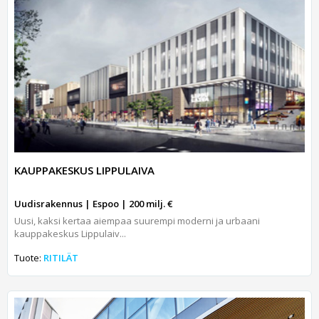
KAUPPAKESKUS LIPPULAIVA
Uudisrakennus | Espoo | 200 milj. €
Uusi, kaksi kertaa aiempaa suurempi moderni ja urbaani
kauppakeskus Lippulaiv...
Tuote:
RITILÄT