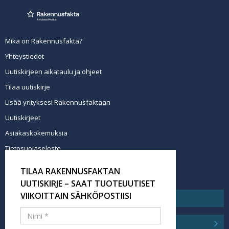
Mikä on Rakennusfakta?
Yhteystiedot
Uutiskirjeen aikataulu ja ohjeet
Tilaa uutiskirje
Lisää yrityksesi Rakennusfaktaan
Uutiskirjeet
Asiakaskokemuksia
Tietosuojaseloste
Newsletter info in English
TILAA RAKENNUSFAKTAN
Tilaa uutiskirje
UUTISKIRJE – SAAT TUOTEUUTISET
VIIKOITTAIN SÄHKÖPOSTIISI