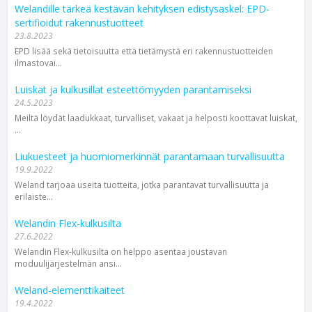
Welandille tärkeä kestävän kehityksen edistysaskel: EPD-
sertifioidut rakennustuotteet
23.8.2023
EPD lisää sekä tietoisuutta että tietämystä eri rakennustuotteiden
ilmastovai...
Luiskat ja kulkusillat esteettömyyden parantamiseksi
24.5.2023
Meiltä löydät laadukkaat, turvalliset, vakaat ja helposti koottavat luiskat,
...
Liukuesteet ja huomiomerkinnät parantamaan turvallisuutta
19.9.2022
Weland tarjoaa useita tuotteita, jotka parantavat turvallisuutta ja
erilaiste...
Welandin Flex-kulkusilta
27.6.2022
Welandin Flex-kulkusilta on helppo asentaa joustavan
moduulijärjestelmän ansi...
Weland-elementtikaiteet
19.4.2022