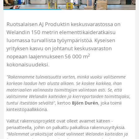
Ruotsalaisen AJ Produktin keskus­varastossa on
Welandin 150 metrin elementtikaide­ratkaisu
luomassa turvallista työ­ympäristöä. Kyseisen
yrityksen kasvu on johtanut keskus­varaston
2
nopeaan laajennukseen 56 000 m
kokonaisuudeksi.
"Rakennamme tulevaisuutta varten, minkä vuoksi valitsemme
korkean laadun heti alusta alkaen. Se koskee kaikkea, ihan
materiaalien valinnasta toimittajien valintaan asti. Se, että
valitsimme Welandin kaiteiden ja kierre­portaiden toimittajaksi,
tuntui itsestään selvältä"
, kertoo
Björn Durén
, joka toimii
kiinteistöpäällikkönä.
Valitut rakennus­projektit ovat olleet avaimet käteen -
periaatteella, joihin on palkattu paikallisia rakennus­yrityksiä.
"Molemmat urakoitsijat olivat valinneet Welandin kaiteiden ja