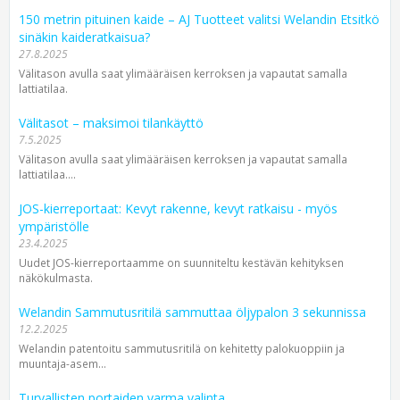
150 metrin pituinen kaide – AJ Tuotteet valitsi Welandin Etsitkö
sinäkin kaideratkaisua?
27.8.2025
Välitason avulla saat ylimääräisen kerroksen ja vapautat samalla
lattiatilaa.
Välitasot – maksimoi tilankäyttö
7.5.2025
Välitason avulla saat ylimääräisen kerroksen ja vapautat samalla
lattiatilaa....
JOS-kierreportaat: Kevyt rakenne, kevyt ratkaisu - myös
ympäristölle
23.4.2025
Uudet JOS-kierreportaamme on suunniteltu kestävän kehityksen
näkökulmasta.
Welandin Sammutusritilä sammuttaa öljypalon 3 sekunnissa
12.2.2025
Welandin patentoitu sammutusritilä on kehitetty palokuoppiin ja
muuntaja-asem...
Turvallisten portaiden varma valinta