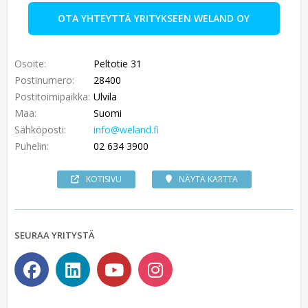
OTA YHTEYTTÄ YRITYKSEEN WELAND OY
Osoite:
Peltotie 31
Postinumero:
28400
Postitoimipaikka:
Ulvila
Maa:
Suomi
Sähköposti:
info@weland.fi
Puhelin:
02 634 3900
KOTISIVU
NÄYTÄ KARTTA
SEURAA YRITYSTÄ