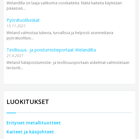
Welandilla on laaja valikoima osiokaiteita. Näitä kaiteita käytetään
pääasias...
Pyörätuoliluiskat
15.11.2021
Weland valmistaa tukevia, turvallisia ja helposti asennettavia
pyörätuoliluis...
Teollisuus- ja poistumistieportaat Welandilta
21.9.2021
Weland hätäpoistumistie- ja teollisuusportaan askelmat valmistetaan
teräsriti...
LUOKITUKSET
Erityiset metallituotteet
Kaiteet ja käsijohteet