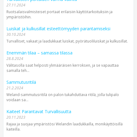
27.11.2024
Ruotsalaisvalmisteiset portaat erilaisiin käyttötarkoituksiin ja
ympäristöihin.
Luiskat ja kulkusillat esteettömyyden parantamiseksi
30.10.2024
Turvalliset, vakaat ja laadukkaat luiskat, pyörätuoliluiskat ja kulkusillat.
Enemmän tilaa – samassa tilassa
28.8.2024
Välitasolla saat helposti ylimääräisen kerroksen, ja se vapauttaa
samalla teh...
Sammutusritilä
21.2.2024
Weland-sammutusritilä on palon tukahduttava ritilä, jolla tulipalo
voidaan sa...
Kaiteet Parantavat Turvallisuutta
20.11.2023
Rajaa ja suojaa ympäristösi Welandin laadukkailla, monikäyttöisillä
kaiteilla.