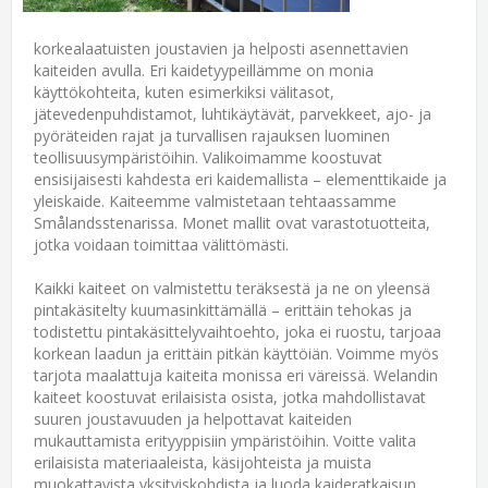
korkealaatuisten joustavien ja helposti asennettavien
kaiteiden avulla. Eri kaidetyypeillämme on monia
käyttökohteita, kuten esimerkiksi välitasot,
jätevedenpuhdistamot, luhtikäytävät, parvekkeet, ajo- ja
pyöräteiden rajat ja turvallisen rajauksen luominen
teollisuusympäristöihin. Valikoimamme koostuvat
ensisijaisesti kahdesta eri kaidemallista – elementtikaide ja
yleiskaide. Kaiteemme valmistetaan tehtaassamme
Smålandsstenarissa. Monet mallit ovat varastotuotteita,
jotka voidaan toimittaa välittömästi.
Kaikki kaiteet on valmistettu teräksestä ja ne on yleensä
pintakäsitelty kuumasinkittämällä – erittäin tehokas ja
todistettu pintakäsittelyvaihtoehto, joka ei ruostu, tarjoaa
korkean laadun ja erittäin pitkän käyttöiän. Voimme myös
tarjota maalattuja kaiteita monissa eri väreissä. Welandin
kaiteet koostuvat erilaisista osista, jotka mahdollistavat
suuren joustavuuden ja helpottavat kaiteiden
mukauttamista erityyppisiin ympäristöihin. Voitte valita
erilaisista materiaaleista, käsijohteista ja muista
muokattavista yksityiskohdista ja luoda kaideratkaisun,