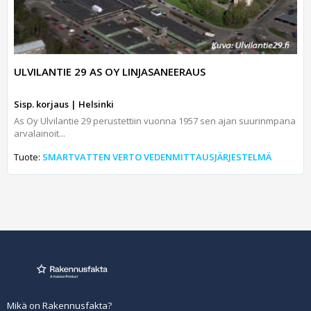
ULVILANTIE 29 AS OY LINJASANEERAUS
Sisp. korjaus | Helsinki
As Oy Ulvilantie 29 perustettiin vuonna 1957 sen ajan suurinmpana
arvalainoit...
Tuote:
SMARTVATTEN VERTO VEDENMITTAUSJÄRJESTELMÄ
Mikä on Rakennusfakta?