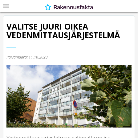
VALITSE JUURI OIKEA
VEDENMITTAUSJÄRJESTELMÄ
Päivämäärä:
11.10.2023
Vedenmittausjärjestelmän valinnalla on iso