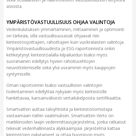
asioista.
YMPÄRISTÖVASTUULLISUUS OHJAA VALINTOJA
Vedenkulutuksen ymmärtäminen, mittaaminen ja optimointi
on tärkeää, sillä vastuullisuusasiat ohjaavat niin
kiinteistösijoittajien, rahoittajien kuin vuokralaisten valintoja.
Ympäristövastuullisuudesta ja ESG-raportoinnista onkin
kehkeytynyt kiinteistöalalla kilpailuedun lisäksi myös
suoranainen edellytys hyvien rahoitusehtojen
neuvottelemiselle sekä yhä useammin myös kauppojen
syntymiselle.
Oman raportoinnin lisäksi vastuullisten valintojen
todentaminen edellyttää nykyään myös kiinteistölle
hankittavaa, kansainvälisesti vertailukelpoista sertifikaattia.
Smartvatten auttaa taloyhtiöitä ja kiinteistönomistajia
vastaamaan näihin vaatimuksiin. Smartvatten Verto on
markkinoiden laajin vedenmittausjärjestelmä, jonka ratkaisut
tekevät vedenhallinnasta älykkäämpää. Järjestelmä kattaa
kiinteistöjen nykytarpeet ja ottaa huomioon myös