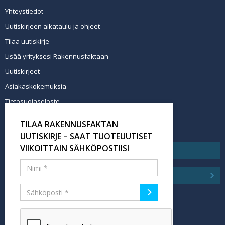
Yhteystiedot
Uutiskirjeen aikataulu ja ohjeet
Tilaa uutiskirje
Lisää yrityksesi Rakennusfaktaan
Uutiskirjeet
Asiakaskokemuksia
Tietosuojaseloste
Newsletter info in English
TILAA RAKENNUSFAKTAN
Tilaa uutiskirje
UUTISKIRJE – SAAT TUOTEUUTISET
VIIKOITTAIN SÄHKÖPOSTIISI