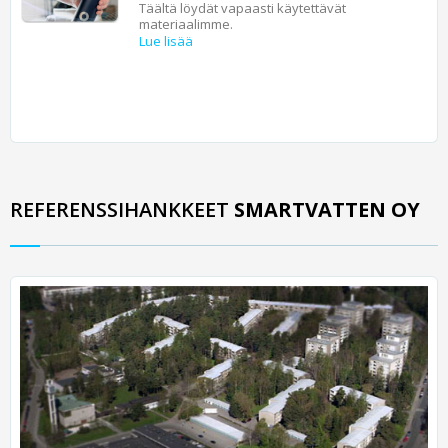
Täältä löydät vapaasti käytettävät
materiaalimme.
Lue lisää
REFERENSSIHANKKEET
SMARTVATTEN OY