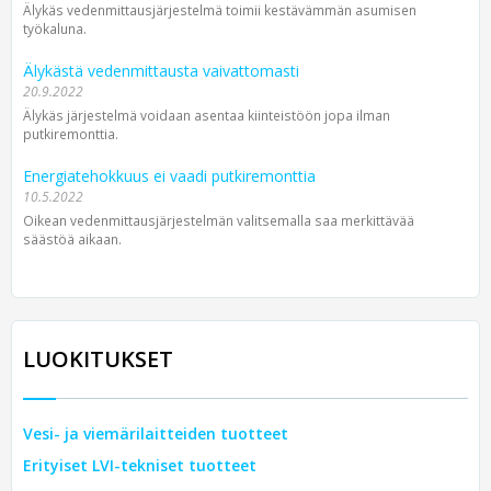
Älykäs vedenmittausjärjestelmä toimii kestävämmän asumisen
työkaluna.
Älykästä vedenmittausta vaivattomasti
20.9.2022
Älykäs järjestelmä voidaan asentaa kiinteistöön jopa ilman
putkiremonttia.
Energiatehokkuus ei vaadi putkiremonttia
10.5.2022
Oikean vedenmittausjärjestelmän valitsemalla saa merkittävää
säästöä aikaan.
LUOKITUKSET
Vesi- ja viemärilaitteiden tuotteet
Erityiset LVI-tekniset tuotteet