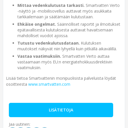
Mittaa vedenkulutusta tarkasti.
Smartvatten Verto
-näyttö ja -mobiilisovellus auttavat myös asukkaita
tarkkailemaan ja säätämään kulutustaan.
Ehkäise ongelmat.
Säännölliset raportit ja ilmoitukset
epätavallisesta kulutuksesta auttavat havaitsemaan
mahdolliset vuodot ajoissa.
Tutustu vedenkulutusdataan.
Kulutuksen
muutokset näkyvät niin lyhyellä kuin pitkällä aikavälillä.
Vastaa vaatimuksiin.
Smartvatten Verto auttaa
vastaamaan myös EU:n energiatehokkuusdirektiivin
vaatimuksiin.
Lisää tietoa Smartvattenin monipuolisista palveluista löydät
osoitteesta
www.smartvatten.com
LISÄTIETOJA
Jaa uutinen: