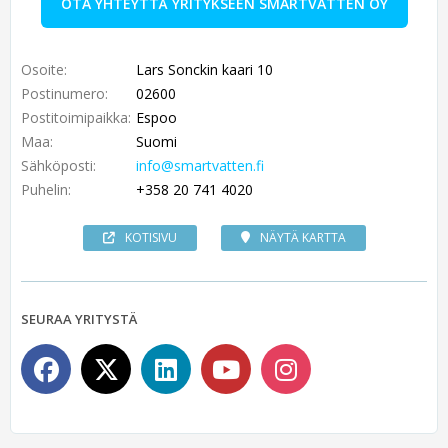
OTA YHTEYTTÄ YRITYKSEEN SMARTVATTEN OY
Osoite:
Lars Sonckin kaari 10
Postinumero:
02600
Postitoimipaikka:
Espoo
Maa:
Suomi
Sähköposti:
info@smartvatten.fi
Puhelin:
+358 20 741 4020
KOTISIVU
NÄYTÄ KARTTA
SEURAA YRITYSTÄ