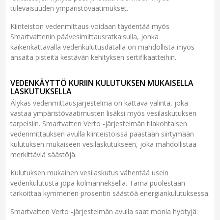
tulevaisuuden ympäristövaatimukset.
Kiinteistön vedenmittaus voidaan täydentää myös
Smartvattenin päävesimittausratkaisulla, jonka
kaikenkattavalla vedenkulutusdatalla on mahdollista myös
ansaita pisteitä kestävän kehityksen sertifikaatteihin.
VEDENKÄYTTÖ KURIIN KULUTUKSEN MUKAISELLA
LASKUTUKSELLA
Älykäs vedenmittausjärjestelmä on kattava valinta, joka
vastaa ympäristövaatimusten lisäksi myös vesilaskutuksen
tarpeisiin. Smartvatten Verto -järjestelmän tilakohtaisen
vedenmittauksen avulla kiinteistöissä päästään siirtymään
kulutuksen mukaiseen vesilaskutukseen, joka mahdollistaa
merkittäviä säästöjä.
Kulutuksen mukainen vesilaskutus vähentää usein
vedenkulutusta jopa kolmanneksella. Tämä puolestaan
tarkoittaa kymmenen prosentin säästöä energiankulutuksessa.
Smartvatten Verto -järjestelmän avulla saat monia hyötyjä: