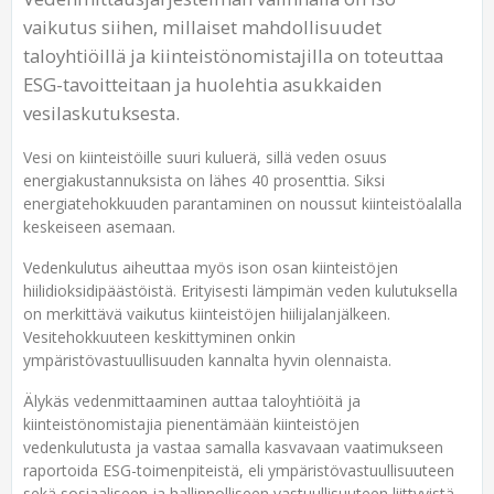
vaikutus siihen, millaiset mahdollisuudet
taloyhtiöillä ja kiinteistönomistajilla on toteuttaa
ESG-tavoitteitaan ja huolehtia asukkaiden
vesilaskutuksesta.
Vesi on kiinteistöille suuri kuluerä, sillä veden osuus
energiakustannuksista on lähes 40 prosenttia. Siksi
energiatehokkuuden parantaminen on noussut kiinteistöalalla
keskeiseen asemaan.
Vedenkulutus aiheuttaa myös ison osan kiinteistöjen
hiilidioksidipäästöistä. Erityisesti lämpimän veden kulutuksella
on merkittävä vaikutus kiinteistöjen hiilijalanjälkeen.
Vesitehokkuuteen keskittyminen onkin
ympäristövastuullisuuden kannalta hyvin olennaista.
Älykäs vedenmittaaminen auttaa taloyhtiöitä ja
kiinteistönomistajia pienentämään kiinteistöjen
vedenkulutusta ja vastaa samalla kasvavaan vaatimukseen
raportoida ESG-toimenpiteistä, eli ympäristövastuullisuuteen
sekä sosiaaliseen ja hallinnolliseen vastuullisuuteen liittyvistä