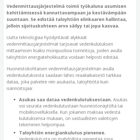
Vedenmittausjärjestelmä toimii työkaluna asumisen
kehittämisessä kannattavampaan ja kestävämpään
suuntaan. Se edistää taloyhtiön elinkaaren hallintaa,
jolloin sijoituskohteen arvo säilyy tai jopa kasvaa.
Uutta teknologiaa hyödyntävät älykkäät
vedenmittausjärjestelmät tarjoavat vedenkulutuksen
mittaamisen lisäksi monipuolisia toimintoja, joiden avulla
taloyhtiön energiatehokkuutta voidaan helposti edistää.
Huoneistokohtaisen vedenmittausjärjestelmän avulla
vedenkulutuksesta saadaan lähes reaaliaikaisesti tarkkaa
dataa, joka palvelee niin asukasta, taloyhtiötä kuin
isännöitsijää:
Asukas saa dataa vedenkulutuksestaan.
Asukas
voi seurata vedenkulutustaan huoneistonäytöltä tai
mobiilisovelluksella. Kun jokainen maksaa vedestä
kulutuksensa mukaan, on vastuullisten valintojen
tekeminen helpompaa.
Taloyhtiön energiankulutus pienenee.
Vedenkulutusta on mahdollista pienentää jopa