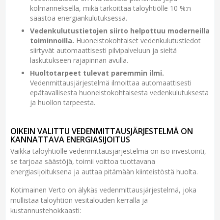
kolmanneksella, mikä tarkoittaa taloyhtiölle 10 %:n
säästöä energiankulutuksessa.
Vedenkulutustietojen siirto helpottuu moderneilla
toiminnoilla.
Huoneistokohtaiset vedenkulutustiedot
siirtyvät automaattisesti pilvipalveluun ja sieltä
laskutukseen rajapinnan avulla.
Huoltotarpeet tulevat paremmin ilmi.
Vedenmittausjärjestelmä ilmoittaa automaattisesti
epätavallisesta huoneistokohtaisesta vedenkulutuksesta
ja huollon tarpeesta.
OIKEIN VALITTU VEDENMITTAUSJÄRJESTELMÄ ON
KANNATTAVA ENERGIASIJOITUS
Vaikka taloyhtiölle vedenmittausjärjestelmä on iso investointi,
se tarjoaa säästöjä, toimii voittoa tuottavana
energiasijoituksena ja auttaa pitämään kiinteistöstä huolta.
Kotimainen Verto on älykäs vedenmittausjärjestelmä, joka
mullistaa taloyhtiön vesitalouden kerralla ja
kustannustehokkaasti: