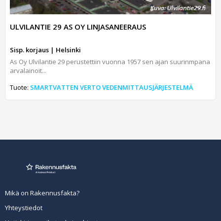
ULVILANTIE 29 AS OY LINJASANEERAUS
Sisp. korjaus | Helsinki
As Oy Ulvilantie 29 perustettiin vuonna 1957 sen ajan suurinmpana
arvalainoit...
Tuote:
SMARTVATTEN VERTO VEDENMITTAUSJÄRJESTELMÄ
Mikä on Rakennusfakta?
Yhteystiedot