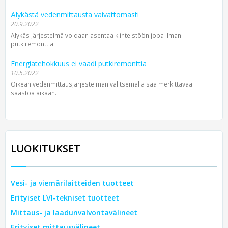
Älykästä vedenmittausta vaivattomasti
20.9.2022
Älykäs järjestelmä voidaan asentaa kiinteistöön jopa ilman
putkiremonttia.
Energiatehokkuus ei vaadi putkiremonttia
10.5.2022
Oikean vedenmittausjärjestelmän valitsemalla saa merkittävää
säästöä aikaan.
LUOKITUKSET
Vesi- ja viemärilaitteiden tuotteet
Erityiset LVI-tekniset tuotteet
Mittaus- ja laadunvalvontavälineet
Erityiset mittausvälineet