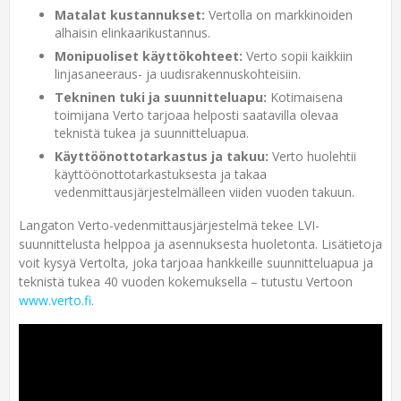
Matalat kustannukset:
Vertolla on markkinoiden
alhaisin elinkaarikustannus.
Monipuoliset käyttökohteet:
Verto sopii kaikkiin
linjasaneeraus- ja uudisrakennuskohteisiin.
Tekninen tuki ja suunnitteluapu:
Kotimaisena
toimijana Verto tarjoaa helposti saatavilla olevaa
teknistä tukea ja suunnitteluapua.
Käyttöönottotarkastus ja takuu:
Verto huolehtii
käyttöönottotarkastuksesta ja takaa
vedenmittausjärjestelmälleen viiden vuoden takuun.
Langaton Verto-vedenmittausjärjestelmä tekee LVI-
suunnittelusta helppoa ja asennuksesta huoletonta. Lisätietoja
voit kysyä Vertolta, joka tarjoaa hankkeille suunnitteluapua ja
teknistä tukea 40 vuoden kokemuksella – tutustu Vertoon
www.verto.fi
.