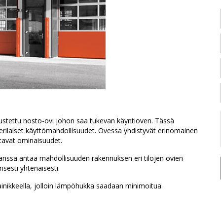
 varustettu nosto-ovi johon saa tukevan käyntioven. Tässä
ja erilaiset käyttömahdollisuudet. Ovessa yhdistyvät erinomainen
ntavat ominaisuudet.
anssa antaa mahdollisuuden rakennuksen eri tilojen ovien
isesti yhtenäisesti.
painikkeella, jolloin lämpöhukka saadaan minimoitua.