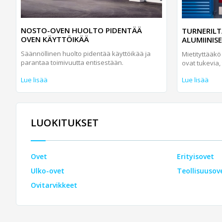
NOSTO-OVEN HUOLTO PIDENTÄÄ
TURNERILT
OVEN KÄYTTÖIKÄÄ
ALUMIINIS
Säännöllinen huolto pidentää käyttöikää ja
Mietityttääkö
parantaa toimivuutta entisestään.
ovat tukevia, ti
Lue lisää
Lue lisää
LUOKITUKSET
Ovet
Erityisovet
Ulko-ovet
Teollisuusov
Ovitarvikkeet