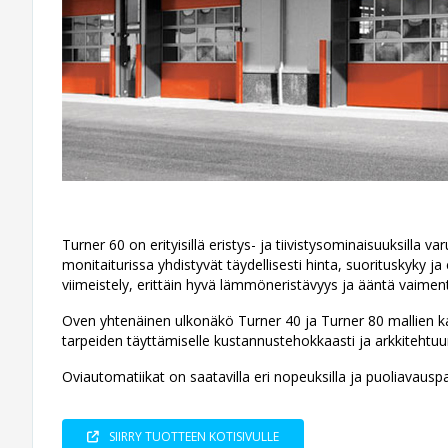
Turner 60 on erityisillä eristys- ja tiivistysominaisuuksilla
monitaiturissa yhdistyvät täydellisesti hinta, suorituskyky 
viimeistely, erittäin hyvä lämmöneristävyys ja ääntä vaime
Oven yhtenäinen ulkonäkö Turner 40 ja Turner 80 mallien k
tarpeiden täyttämiselle kustannustehokkaasti ja arkkitehtuur
Oviautomatiikat on saatavilla eri nopeuksilla ja puoliavaus
SIIRRY TUOTTEEN KOTISIVULLE