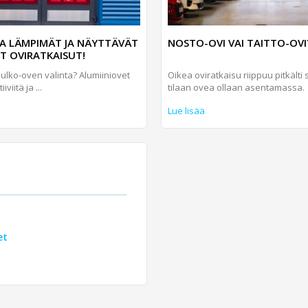
A LÄMPIMÄT JA NÄYTTÄVÄT
NOSTO-OVI VAI TAITTO-OVI
ET OVIRATKAISUT!
 ulko-oven valinta? Alumiini­ovet
Oikea oviratkaisu riippuu pitkälti s
iviitä ja ...
tilaan ovea ollaan asentamassa.
Lue lisää
et