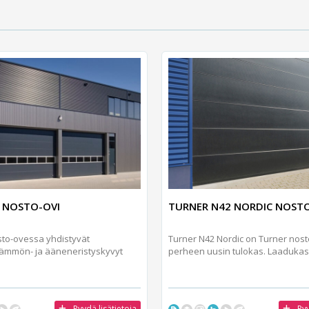
 NOSTO-OVI
TURNER N42 NORDIC NOSTO
sto-ovessa yhdistyvät
Turner N42 Nordic on Turner nost
lämmön- ja ääneneristyskyvyt
perheen uusin tulokas. Laadukas 
Pyydä lisätietoja
Pyy