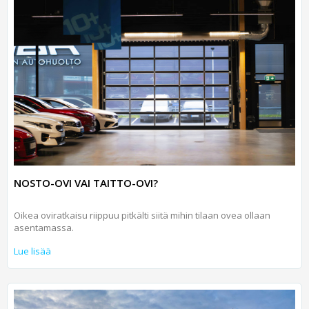
NOSTO-OVI VAI TAITTO-OVI?
Oikea oviratkaisu riippuu pitkälti siitä mihin tilaan ovea ollaan
asentamassa.
Lue lisää