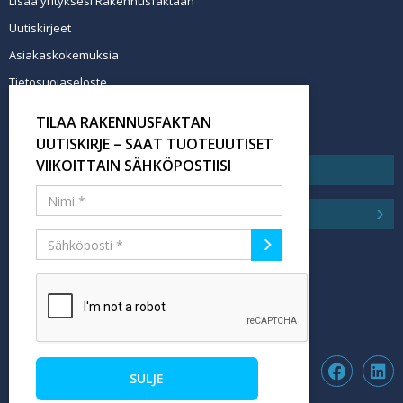
Lisää yrityksesi Rakennusfaktaan
Uutiskirjeet
Asiakaskokemuksia
Tietosuojaseloste
Newsletter info in English
TILAA RAKENNUSFAKTAN
Tilaa uutiskirje
UUTISKIRJE – SAAT TUOTEUUTISET
VIIKOITTAIN SÄHKÖPOSTIISI
SULJE