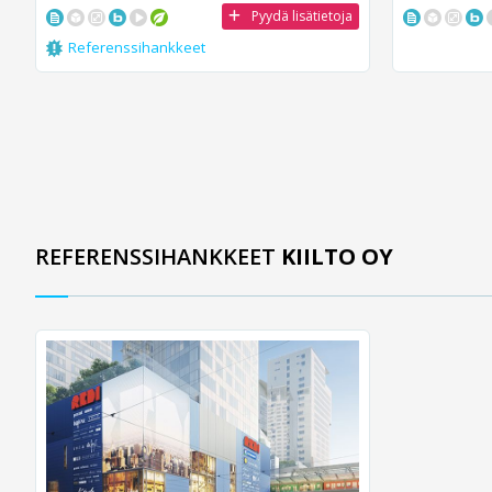
Pyydä lisätietoja
Referenssihankkeet
REFERENSSIHANKKEET
KIILTO OY