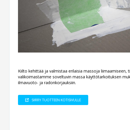
Kiilto kehittää ja valmistaa erilaisia massoja liimaamiseen, ti
valikoimastamme soveltuvin massa käyttötarkoituksen muka
ilmavuoto- ja radonkorjauksiin.
SIIRRY TUOTTEEN KOTISIVULLE