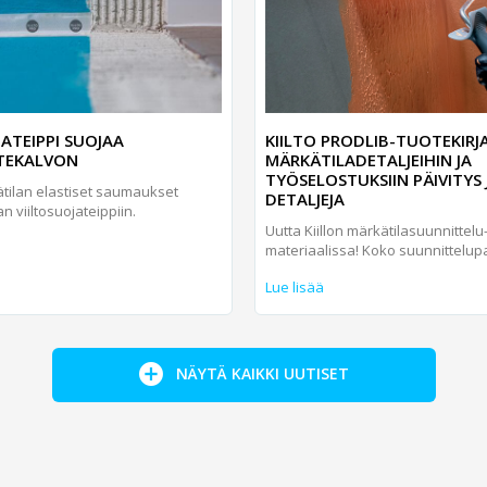
JATEIPPI SUOJAA
KIILTO PRODLIB-TUOTEKIR
TEKALVON
MÄRKÄTILADETALJEIHIN JA
TYÖSELOSTUKSIIN PÄIVITYS 
tilan elastiset saumaukset
DETALJEJA
n viiltosuojateippiin.
Uutta Kiillon märkätila­suunnittelu
materiaalissa! Koko suunnittelupa
Lue lisää
NÄYTÄ KAIKKI UUTISET