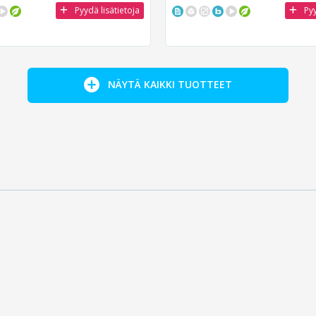
Pyydä lisätietoja
Pyy
NÄYTÄ KAIKKI TUOTTEET