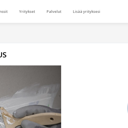
nssit
Yritykset
Palvelut
Lisää yrityksesi
US