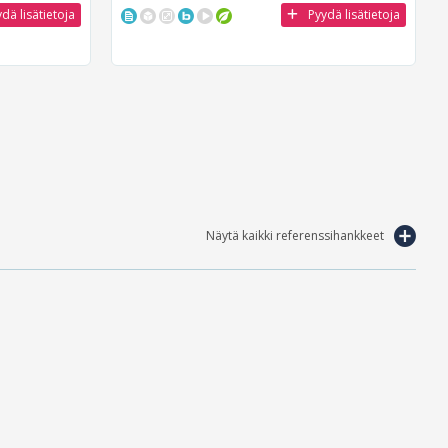
dä lisätietoja
Pyydä lisätietoja
Näytä kaikki referenssihankkeet