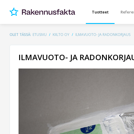
Tuotteet
Refere
OLET TÄSSÄ:
ETUSIVU
KIILTO OY
ILMAVUOTO- JA RADONKORJAUS
ILMAVUOTO- JA RADONKORJA