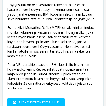
Höyrynsulku on osa vesikaton rakennetta. Se estää
haitallisen vesihöyryn pääsyn rakennuksen sisätiloista
yläpohjarakenteeseen. BMI Icopalin valikoimaan kuuluu
sekä bitumista että muovista valmistettuja höyrynsylkuja.
Esimerkiksi Monarflex Reflex V-TEK on alumiinilaminoitu,
monikerroksinen ja kestävä muovinen höyrynsulku, joka
kestää hyvin kaikki asennusaikaiset rasitukset. Reflexiä
käytetään höyryn- ja ilmansulkuna kohteissa, joissa
tarvitaan suurta vesihöyryn vastusta. Ne sopivat paitsi
loiville katoille, myös seiniin tai lattioihin, aina rakenteen
lämpimälle puolelle.
Polar VB reunahitsattava on BH1-luokiteltu bituminen
höyrynsulkukermi. Kevyet rullat ovat nopeita asentaa
laajoillekin pinnoille. Alu-Villatherm K puolestaan on
alumiinilaminoitu bituminen höyrynsulku vaativimpiinkin
kohteisiin. Se on ratkaisu erityisesti kohteissa joissa suuri
vesihöyrynpaine.
SIIRRY TUOTTEEN KOTISIVULLE