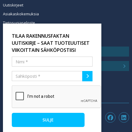
Uutiskirjeet
Asiakaskokemuksia
Tietosuojaseloste
Newsletter info in English
TILAA RAKENNUSFAKTAN
Tilaa uutiskirje
UUTISKIRJE – SAAT TUOTEUUTISET
VIIKOITTAIN SÄHKÖPOSTIISI
SULJE