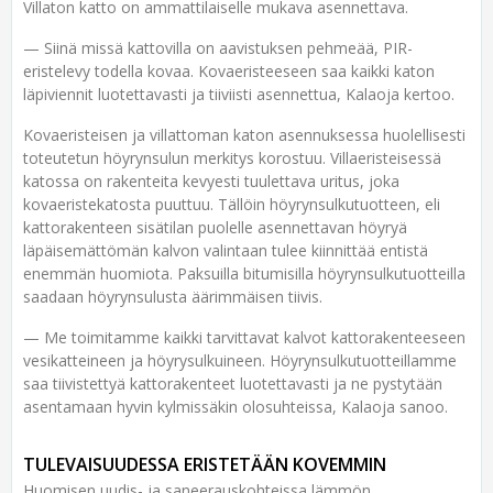
Villaton katto on ammattilaiselle mukava asennettava.
— Siinä missä kattovilla on aavistuksen pehmeää, PIR-
eristelevy todella kovaa. Kovaeristeeseen saa kaikki katon
läpiviennit luotettavasti ja tiiviisti asennettua, Kalaoja kertoo.
Kovaeristeisen ja villattoman katon asennuksessa huolellisesti
toteutetun höyrynsulun merkitys korostuu. Villaeristeisessä
katossa on rakenteita kevyesti tuulettava uritus, joka
kovaeristekatosta puuttuu. Tällöin höyrynsulkutuotteen, eli
kattorakenteen sisätilan puolelle asennettavan höyryä
läpäisemättömän kalvon valintaan tulee kiinnittää entistä
enemmän huomiota. Paksuilla bitumisilla höyrynsulkutuotteilla
saadaan höyrynsulusta äärimmäisen tiivis.
— Me toimitamme kaikki tarvittavat kalvot kattorakenteeseen
vesikatteineen ja höyrysulkuineen. Höyrynsulkutuotteillamme
saa tiivistettyä kattorakenteet luotettavasti ja ne pystytään
asentamaan hyvin kylmissäkin olosuhteissa, Kalaoja sanoo.
TULEVAISUUDESSA ERISTETÄÄN KOVEMMIN
Huomisen uudis- ja saneerauskohteissa lämmön