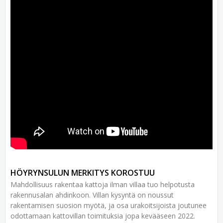
HÖYRYNSULUN MERKITYS KOROSTUU
Mahdollisuus rakentaa kattoja ilman villaa tuo helpotusta
rakennusalan ahdinkoon. Villan kysyntä on noussut
rakentamisen suosion myötä, ja osa urakoitsijoista joutunee
odottamaan kattovillan toimituksia jopa kevääseen 2022.