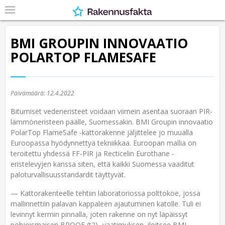
BMI GROUPIN INNOVAATIO
POLARTOP FLAMESAFE
Päivämäärä:
12.4.2022
Bitumiset vedeneristeet voidaan viimein asentaa suoraan PIR-
lämmöneristeen päälle, Suomessakin. BMI Groupin innovaatio
PolarTop FlameSafe -kattorakenne jäljittelee jo muualla
Euroopassa hyödynnettyä tekniikkaa. Euroopan mallia on
teroitettu yhdessä FF-PIR ja Recticelin Eurothane -
eristelevyjen kanssa siten, että kaikki Suomessa vaaditut
paloturvallisuusstandardit täyttyvät.
— Kattorakenteelle tehtiin laboratoriossa polttokoe, jossa
mallinnettiin palavan kappaleen ajautuminen katolle. Tuli ei
levinnyt kermin pinnalla, joten rakenne on nyt läpäissyt
pohjoismaisen BROOF (t2) -vaatimuksen, iloitsee BMI