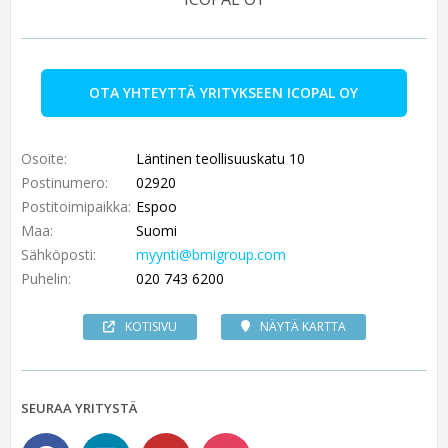
OTA YHTEYTTÄ YRITYKSEEN ICOPAL OY
Osoite:
Läntinen teollisuuskatu 10
Postinumero:
02920
Postitoimipaikka:
Espoo
Maa:
Suomi
Sähköposti:
myynti@bmigroup.com
Puhelin:
020 743 6200
KOTISIVU
NÄYTÄ KARTTA
SEURAA YRITYSTÄ