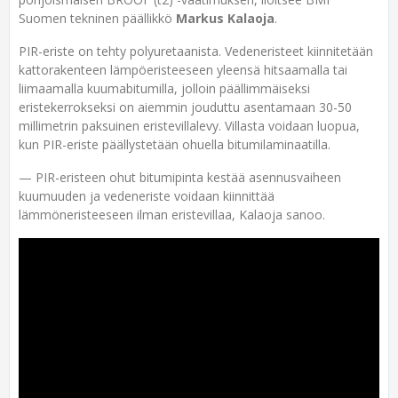
Suomen tekninen päällikkö
Markus Kalaoja
.
PIR-eriste on tehty polyuretaanista. Vedeneristeet kiinnitetään
kattorakenteen lämpöeristeeseen yleensä hitsaamalla tai
liimaamalla kuumabitumilla, jolloin päällimmäiseksi
eristekerrokseksi on aiemmin jouduttu asentamaan 30-50
millimetrin paksuinen eristevillalevy. Villasta voidaan luopua,
kun PIR-eriste päällystetään ohuella bitumilaminaatilla.
— PIR-eristeen ohut bitumipinta kestää asennusvaiheen
kuumuuden ja vedeneriste voidaan kiinnittää
lämmöneristeeseen ilman eristevillaa, Kalaoja sanoo.