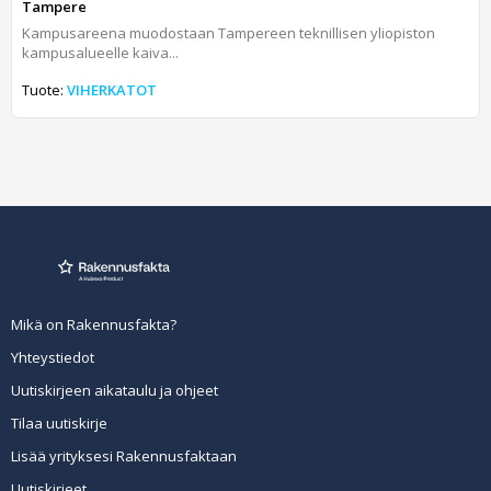
Tampere
Kampusareena muodostaan Tampereen teknillisen yliopiston
kampusalueelle kaiva...
Tuote:
VIHERKATOT
Mikä on Rakennusfakta?
Yhteystiedot
Uutiskirjeen aikataulu ja ohjeet
Tilaa uutiskirje
Lisää yrityksesi Rakennusfaktaan
Uutiskirjeet