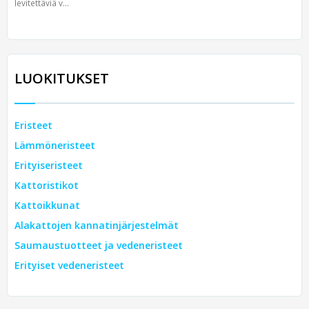
levitettäviä v...
LUOKITUKSET
Eristeet
Lämmöneristeet
Erityiseristeet
Kattoristikot
Kattoikkunat
Alakattojen kannatinjärjestelmät
Saumaustuotteet ja vedeneristeet
Erityiset vedeneristeet