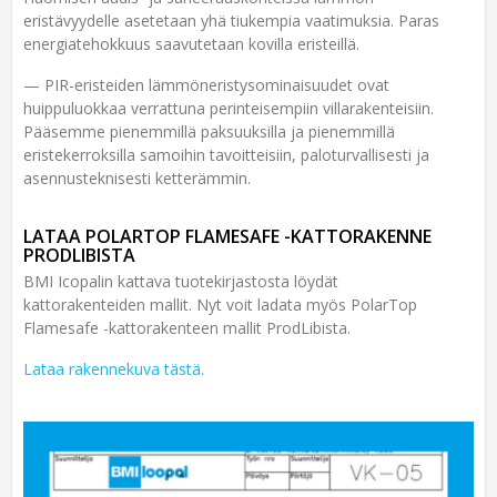
eristävyydelle asetetaan yhä tiukempia vaatimuksia. Paras
energiatehokkuus saavutetaan kovilla eristeillä.
— PIR-eristeiden lämmöneristysominaisuudet ovat
huippuluokkaa verrattuna perinteisempiin villarakenteisiin.
Pääsemme pienemmillä paksuuksilla ja pienemmillä
eristekerroksilla samoihin tavoitteisiin, paloturvallisesti ja
asennusteknisesti ketterämmin.
LATAA POLARTOP FLAMESAFE -KATTORAKENNE
PRODLIBISTA
BMI Icopalin kattava tuotekirjastosta löydät
kattorakenteiden mallit. Nyt voit ladata myös PolarTop
Flamesafe -kattorakenteen mallit ProdLibista.
Lataa rakennekuva tästä.