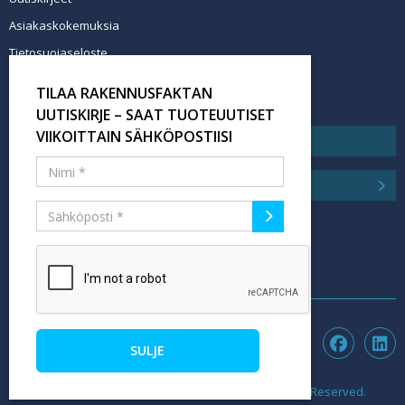
Asiakaskokemuksia
Tietosuojaseloste
Newsletter info in English
TILAA RAKENNUSFAKTAN
Tilaa uutiskirje
UUTISKIRJE – SAAT TUOTEUUTISET
VIIKOITTAIN SÄHKÖPOSTIISI
SULJE
©2026 rakennusfakta.fi - Hubexo Finland Oy. All Rights Reserved.