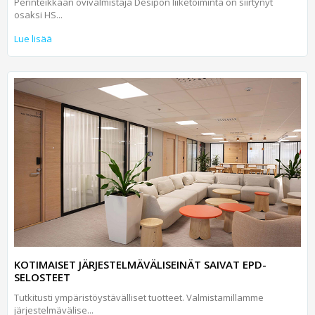
Perinteikkään ovivalmistaja Desipon liike­toiminta on siirtynyt
osaksi HS...
Lue lisää
KOTIMAISET JÄRJESTELMÄVÄLISEINÄT SAIVAT EPD-
SELOSTEET
Tutkitusti ympäristöystävälliset tuotteet. Valmistamillamme
järjestelmävälise...