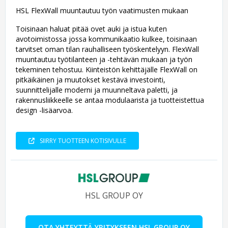
HSL FlexWall muuntautuu työn vaatimusten mukaan
Toisinaan haluat pitää ovet auki ja istua kuten
avotoimistossa jossa kommunikaatio kulkee, toisinaan
tarvitset oman tilan rauhalliseen työskentelyyn. FlexWall
muuntautuu työtilanteen ja -tehtävän mukaan ja työn
tekeminen tehostuu. Kiinteistön kehittäjälle FlexWall on
pitkäikäinen ja muutokset kestävä investointi,
suunnittelijalle moderni ja muunneltava paletti, ja
rakennusliikkeelle se antaa modulaarista ja tuotteistettua
design -lisäarvoa.
SIIRRY TUOTTEEN KOTISIVULLE
HSL GROUP OY
OTA YHTEYTTÄ YRITYKSEEN HSL GROUP OY