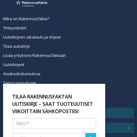
Mikä on Rakennusfakta?
Yhteystiedot
Uutiskirjeen aikataulu ja ohjeet
Tilaa uutiskirje
Lisää yrityksesi Rakennusfaktaan
Uutiskirjeet
Asiakaskokemuksia
Tietosuojaseloste
Newsletter info in English
TILAA RAKENNUSFAKTAN
Tilaa uutiskirje
UUTISKIRJE – SAAT TUOTEUUTISET
VIIKOITTAIN SÄHKÖPOSTIISI