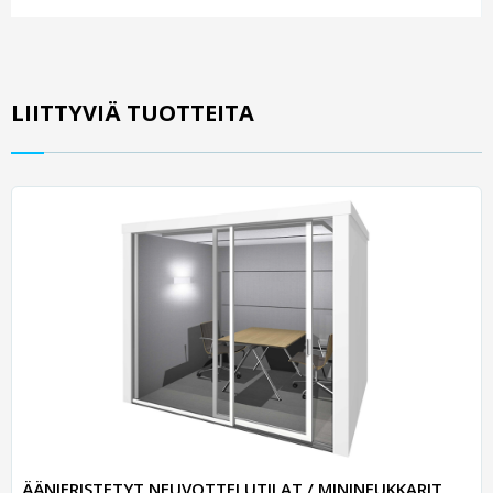
LIITTYVIÄ TUOTTEITA
ÄÄNIERISTETYT NEUVOTTELUTILAT / MININEUKKARIT