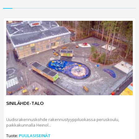
SINILÄHDE-TALO
Uudisrakennuskohde rakennustyyppiluokassa peruskoulu,
paikkakunnalla Heinol...
Tuote:
PUULASISEINÄT