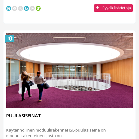
Pyydä lisätietoja
PUULASISEINÄT
Käytännöllinen moduulirakenneHSL-puulasiseinä on
moduulirakenteinen, josta on...