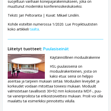
suojeltuun vanhaan konepajarakennukseen, joka on
muuttunut moderniksi konferenssikeskukseksi.
Teksti: Jari Peltoranta | Kuvat: Mikael Lindén.
Kohde esiteltiin numerossa 1/2020. Lue Projektiuutisten
koko artikkeli
täältä
.
Liitetyt tuotteet:
Puulasiseinät
Käytännöllinen moduulirakenne
HSL-puulasiseinä on
moduulirakenteinen, josta on
kaksi etua: seinä on helppo
asentaa ja tarpeen mukaan siirtää. Moduulien leveydet ja
korkeudet voidaan mitoittaa toiveesi mukaan. Moduulit
valmistetaan tavallisesti 30×92 mm kokoisesta MDF-, puu-
tai vaneriprofiilista tai erikoistoiveittesi mukaan. Profiili voi olla
maalattu tai esimerkiksi pinnoitettu viilulla.