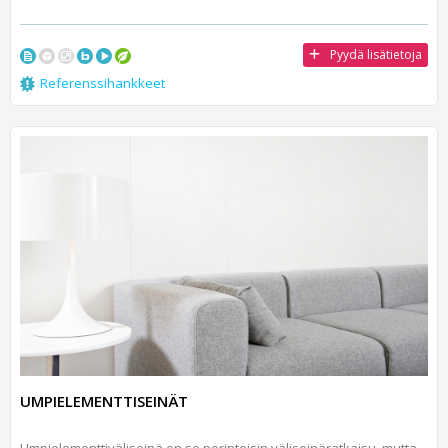
Pyydä lisätietoja
Referenssihankkeet
UMPIELEMENTTISEINÄT
Umpielementtiväliseinä on se perinteisin väliseinäratkaisu, mutta