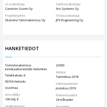
LV-urakoitsija
Sähköurakoitsija
Caverion Suomi Oy
Aro Systems Oy
Projektinjohto
Teräsurakoitsija
Skanska Talonrakennus Oy
JPV-Engineering Oy
HANKETIEDOT
Toimistorakennus
22000
kemikaalivirastolle Helsinkiin
Aloitus:
Telakkakatu 6
Tammikuu 2018
00150 Helsinki
Valmistuminen:
Uusimaa
Joulukuu 2019
Arvo (Milj.):
Rakennusaika:
100 milj. €
24 månader
Urakkatyyppi:
Päivitetty: