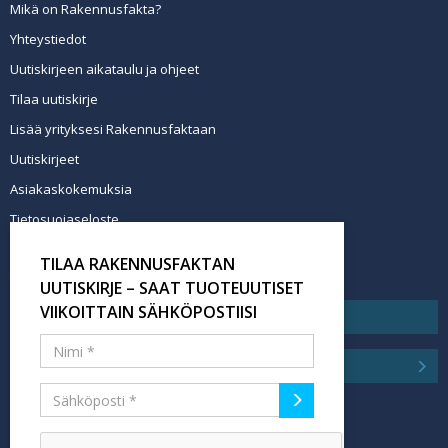
Mikä on Rakennusfakta?
Yhteystiedot
Uutiskirjeen aikataulu ja ohjeet
Tilaa uutiskirje
Lisää yrityksesi Rakennusfaktaan
Uutiskirjeet
Asiakaskokemuksia
Tietosuojaseloste
Newsletter info in English
TILAA RAKENNUSFAKTAN
Tilaa uutiskirje
UUTISKIRJE – SAAT TUOTEUUTISET
VIIKOITTAIN SÄHKÖPOSTIISI