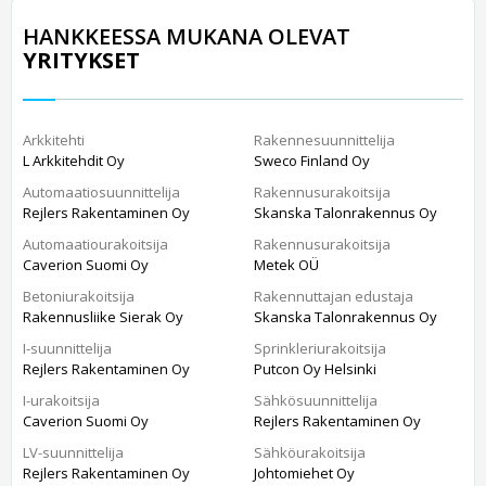
HANKKEESSA MUKANA OLEVAT
YRITYKSET
Arkkitehti
Rakennesuunnittelija
L Arkkitehdit Oy
Sweco Finland Oy
Automaatiosuunnittelija
Rakennusurakoitsija
Rejlers Rakentaminen Oy
Skanska Talonrakennus Oy
Automaatiourakoitsija
Rakennusurakoitsija
Caverion Suomi Oy
Metek OÜ
Betoniurakoitsija
Rakennuttajan edustaja
Rakennusliike Sierak Oy
Skanska Talonrakennus Oy
I-suunnittelija
Sprinkleriurakoitsija
Rejlers Rakentaminen Oy
Putcon Oy Helsinki
I-urakoitsija
Sähkösuunnittelija
Caverion Suomi Oy
Rejlers Rakentaminen Oy
LV-suunnittelija
Sähköurakoitsija
Rejlers Rakentaminen Oy
Johtomiehet Oy