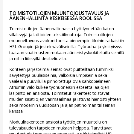
TOIMISTOTILOJEN MUUNTOJOUSTAVUUS JA
ÄÄNENHALLINTA KESKEISESSÄ ROOLISSA
Toimistotilojen äänenhallinnassa hyödynnetään katon
villalevyjä ja lattioiden tekstiilimattoja. Toimistotilojen
muunneltavuus avokonttorista pienempiin tiloihin ratkaistiin
HSL Groupin järjestelmäväliseinillä. Työrauha ja yksityisyys
taataan vaatimusten mukaan äänieristysluokitelluilla seinillä
ja niihin liitetyillä desibeliovilla.
Kohteen järjestelmäliseinät ovat puitteiltaan tummiksi
sävytettyjä puulasiseiniä, valkoisia umpiseiniä sekä
vaalealla puuviilulla pinnoitettuja ovia sähköpielineen.
Atriumin valo kulkee työhuoneisiin esteettä laajojen
lasipintojen ansiosta. Toimitetut rakenteet toistavat
muiden sisätilojen värimaailmaa ja istuvat hienosti yhteen
sekä modernin uudisosan ja ajan patinoiman tiiliseinän
kanssa.
Moduulirakenteen ansiosta työtilojen muuntelu on
tulevaisuuden tarpeiden mukaan helppoa. Tarvittavat
muutostyöt toteutetaan nopeasti ja pölyttömästi HSL