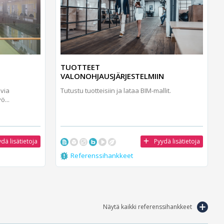
TUOTTEET
VALONOHJAUSJÄRJESTELMIIN
uvia
Tutustu tuotteisiin ja lataa BIM-mallit.
ö...
dä lisätietoja
Pyydä lisätietoja
Referenssihankkeet
Näytä kaikki referenssihankkeet