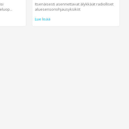
Itsenäisesti asennettavat älykkäät radiolliset
isi
aluesensoriohjausyksiköt
eluop...
Lue lisää