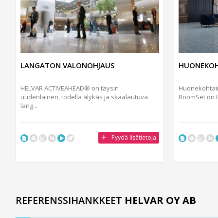
LANGATON VALONOHJAUS
HUONEKOH
HELVAR ACTIVEAHEAD® on täysin
Huonekohtain
uudenlainen, todella älykäs ja skaalautuva
RoomSet on He
lang...
Pyydä lisätietoja
REFERENSSIHANKKEET
HELVAR OY AB