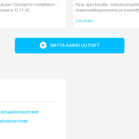
ukaan Concept to Completion -
Pysy ajan tasalla - toteuta projekt
staina 12.11. kl...
materiaalikirjastomme ja suunnitt
Lue lisää
NÄYTÄ KAIKKI UUTISET
tomaatiotuotteet
ustustuotteet