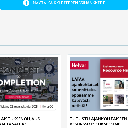
NÄYTÄ KAIKKI REFERENSSIHANKKEET
LAISTUKSENOHJAUS –
TUTUSTU AJANKOHTAISEEN
AN TASALLA?
RESURSSIKESKUKSEEMME!