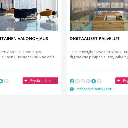
TAINEN VALONOHJAUS
DIGITAALISET PALVELUT
en älykäs valonohjaus.
Helvar Insights sisältää skaalaut
lvarin uusinta tekniikkaa edu...
digitaalisia pilvipalveluita, jotka hy
Pyydä lisätietoja
Pyy
Referenssihankkeet