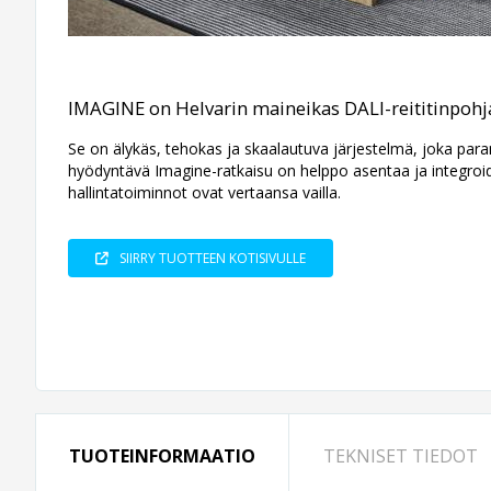
IMAGINE on Helvarin maineikas DALI-reititin­pohj
Se on älykäs, tehokas ja skaalautuva järjestelmä, joka parant
hyödyntävä Imagine-ratkaisu on helppo asentaa ja integroid
hallintatoiminnot ovat vertaansa vailla.
SIIRRY TUOTTEEN KOTISIVULLE
TUOTEINFORMAATIO
TEKNISET TIEDOT