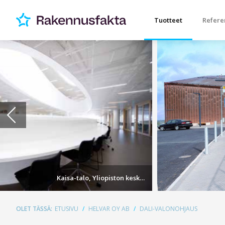
Tuotteet
Refere
Kaisa-talo, Yliopiston keskustakirjasto
OLET TÄSSÄ:
ETUSIVU
HELVAR OY AB
DALI-VALONOHJAUS