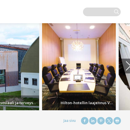
Pyynikin sosiaali ja terveystalo
Hilton-hotellin laajennus Vantaalla