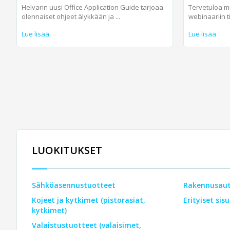
Helvarin uusi Office Application Guide tarjoaa
Tervetuloa m
olennaiset ohjeet älykkään ja ...
webinaariin tii
Lue lisää
Lue lisää
LUOKITUKSET
Sähköasennustuotteet
Rakennusau
Kojeet ja kytkimet (pistorasiat,
Erityiset sis
kytkimet)
Valaistustuotteet (valaisimet,