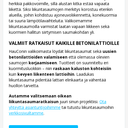
herkkiä pakkovoimille, sillä alustan kitka estää vapaata
liikettä. Siksi liikuntasaumojen merkitys korostuu etenkin
alueilla, joihin kohdistuu ajoneuvoliikennettä, konekuormia
tai suuria lämpötilavaihteluita. Valikoimamme
liikuntasaumoilla varmistat laatan vapaan liikkeen sekä
kuormien hallitun siirtymisen saumakohdan yli.
VALMIIT RATKAISUT KAIKILLE BETONILATTIOILLE
HauConin valikoimasta löydät liikuntasaumat sekä
uusien
betonilattioiden valamiseen
että olemassa olevien
saumojen
korjaamiseen
. Tuotteet on suunniteltu eri
kuormitusluokkiin – niin
raskaan kaluston kohteisiin
kuin
kevyen liikenteen lattioihin
. Laadukas
liikuntasauma pidentää lattian elinkaarta ja vähentää
huollon tarvetta.
Autamme valitsemaan oikean
liikuntasaumaratkaisun
juuri sinun projektiisi.
Ota
yhteyttä asiantuntijoihimme
tai tutustu liikuntasaumoihin
verkkosivuiltamme
.