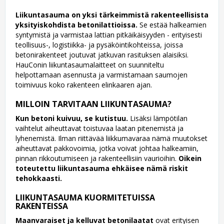
Liikuntasauma on yksi tärkeimmistä rakenteellisista
yksityiskohdista betonilattioissa.
Se estää halkeamien
syntymistä ja varmistaa lattian pitkäikäisyyden - erityisesti
teollisuus-, logistiikka- ja pysäköintikohteissa, joissa
betonirakenteet joutuvat jatkuvan rasituksen alaisiksi.
HauConin liikuntasaumalaitteet on suunniteltu
helpottamaan asennusta ja varmistamaan saumojen
toimivuus koko rakenteen elinkaaren ajan.
MILLOIN TARVITAAN LIIKUNTASAUMA?
Kun betoni kuivuu, se kutistuu.
Lisäksi lämpötilan
vaihtelut aiheuttavat toistuvaa laatan pitenemistä ja
lyhenemistä. Ilman riittävää liikkumavaraa nämä muutokset
aiheuttavat pakkovoimia, jotka voivat johtaa halkeamiin,
pinnan rikkoutumiseen ja rakenteellisiin vaurioihin.
Oikein
toteutettu liikuntasauma ehkäisee nämä riskit
tehokkaasti.
LIIKUNTASAUMA KUORMITETUISSA
RAKENTEISSA
Maanvaraiset ja kelluvat betonilaatat
ovat erityisen