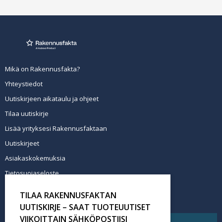
Mikä on Rakennusfakta?
Yhteystiedot
Uutiskirjeen aikataulu ja ohjeet
Tilaa uutiskirje
Lisää yrityksesi Rakennusfaktaan
Uutiskirjeet
Asiakaskokemuksia
Tietosuojaseloste
Newsletter info in English
TILAA RAKENNUSFAKTAN
Tilaa uutiskirje
UUTISKIRJE – SAAT TUOTEUUTISET
VIIKOITTAIN SÄHKÖPOSTIISI