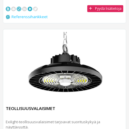
Pyydä lisätietoja
Referenssihankkeet
TEOLLISUUSVALAISIMET
Exilight-teollisuusvalaisimet tarjoavat suorituskykyä ja
näyttävyyttä.