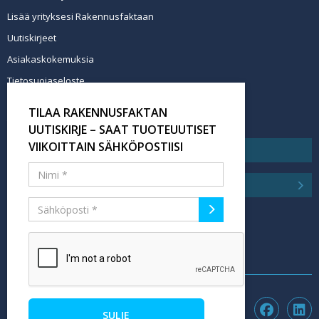
Lisää yrityksesi Rakennusfaktaan
Uutiskirjeet
Asiakaskokemuksia
Tietosuojaseloste
Newsletter info in English
TILAA RAKENNUSFAKTAN
Tilaa uutiskirje
UUTISKIRJE – SAAT TUOTEUUTISET
VIIKOITTAIN SÄHKÖPOSTIISI
SULJE