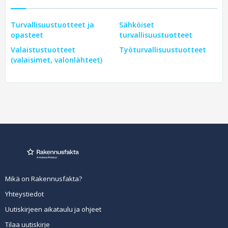
Turvallisuustuotteet ja
Sähköiset
opasteet
turvallisuustuotteet
Valaistustuotteet
Työturvallisuustuotteet
(valaisimet, valonlähteet)
Mikä on Rakennusfakta?
Yhteystiedot
Uutiskirjeen aikataulu ja ohjeet
Tilaa uutiskirje