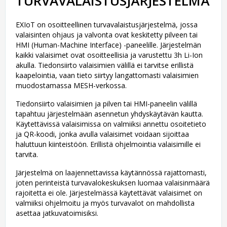
TURVAVALAISTUSJÄRJESTELMÄ
EXIoT on osoitteellinen turvavalaistusjärjestelmä, jossa
valaisinten ohjaus ja valvonta ovat keskitetty pilveen tai
HMI (Human-Machine Interface) -paneelille. Järjestelmän
kaikki valaisimet ovat osoitteellisia ja varustettu 3h Li-Ion
akulla. Tiedonsiirto valaisimien välillä ei tarvitse erillistä
kaapelointia, vaan tieto siirtyy langattomasti valaisimien
muodostamassa MESH-verkossa.
Tiedonsiirto valaisimien ja pilven tai HMI-paneelin välillä
tapahtuu järjestelmään asennetun yhdyskäytävän kautta.
Käytettävissä valaisimissa on valmiiksi annettu osoitetieto
ja QR-koodi, jonka avulla valaisimet voidaan sijoittaa
haluttuun kiinteistöön. Erillistä ohjelmointia valaisimille ei
tarvita.
Järjestelmä on laajennettavissa käytännössä rajattomasti,
joten perinteistä turvavalokeskuksen luomaa valaisinmäärä
rajoitetta ei ole. Järjestelmässä käytettävät valaisimet on
valmiiksi ohjelmoitu ja myös turvavalot on mahdollista
asettaa jatkuvatoimisiksi.