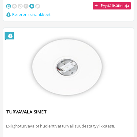
Pyydä lisätietoja
Referenssihankkeet
TURVAVALAISIMET
Exilight-turvavalot huolehtivat turvallisuudesta tyylikkäästi.