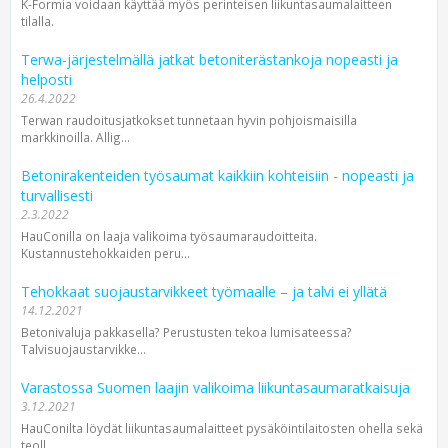
K-Formia voidaan käyttää myös perinteisen liikuntasaumalaitteen
tilalla.
Terwa-järjestelmällä jatkat betoniterästankoja nopeasti ja
helposti
26.4.2022
Terwan raudoitusjatkokset tunnetaan hyvin pohjoismaisilla
markkinoilla. Allig...
Betonirakenteiden työsaumat kaikkiin kohteisiin - nopeasti ja
turvallisesti
2.3.2022
HauConilla on laaja valikoima työsaumaraudoitteita.
Kustannustehokkaiden peru...
Tehokkaat suojaustarvikkeet työmaalle – ja talvi ei yllätä
14.12.2021
Betonivaluja pakkasella? Perustusten tekoa lumisateessa?
Talvisuojaustarvikke...
Varastossa Suomen laajin valikoima liikuntasaumaratkaisuja
3.12.2021
HauConilta löydät liikuntasaumalaitteet pysäköintilaitosten ohella sekä
teoll...