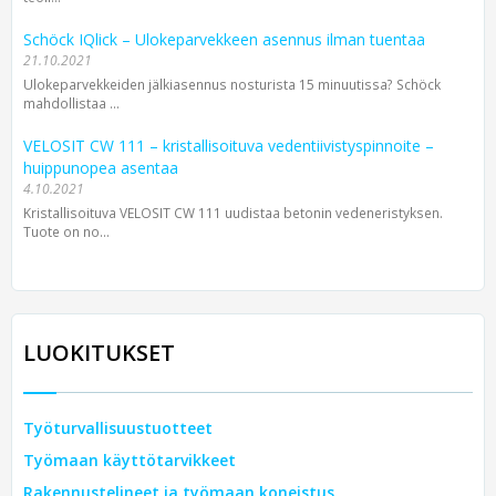
Schöck IQlick – Ulokeparvekkeen asennus ilman tuentaa
21.10.2021
Ulokeparvekkeiden jälkiasennus nosturista 15 minuutissa? Schöck
mahdollistaa ...
VELOSIT CW 111 – kristallisoituva vedentiivistyspinnoite –
huippunopea asentaa
4.10.2021
Kristallisoituva VELOSIT CW 111 uudistaa betonin vedeneristyksen.
Tuote on no...
LUOKITUKSET
Työturvallisuustuotteet
Työmaan käyttötarvikkeet
Rakennustelineet ja työmaan koneistus