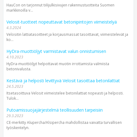
HauCon on tarjonnut tiilijulkisivujen rakennustuotteita Suomen
markkinoilla v...
Velosit-tuotteet nopeuttavat betonipintojen viimeistelyä
4.3.2024
Velositin lattiatasoitteet ja korjausmassat tasoittavat, viimeistelevät ja
ko...
HyDra-muottiöljyt varmistavat valun onnistumisen
4.10.2023
HyDra-muottiöljyt helpottavat muotin irrottamista valmiista
betonivalusta.
Kestävä ja helposti levittyvä Velosit tasoittaa betonilattiat
24.5.2023
Itsetasoittuva Velosit viimeistelee betonilattiat nopeasti ja helposti.
Tulok...
Putoamissuojajärjestelmä teollisuuden tarpeisiin
29.3.2023
CE-merkitty Alupercha/Alsipercha mahdollistaa vaivatta turvallisen
työskentelyn.