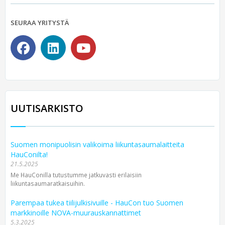
SEURAA YRITYSTÄ
UUTISARKISTO
Suomen monipuolisin valikoima liikuntasaumalaitteita
HauConilta!
21.5.2025
Me HauConilla tutustumme jatkuvasti erilaisiin
liikuntasaumaratkaisuihin.
Parempaa tukea tiilijulkisivuille - HauCon tuo Suomen
markkinoille NOVA-muurauskannattimet
5.3.2025