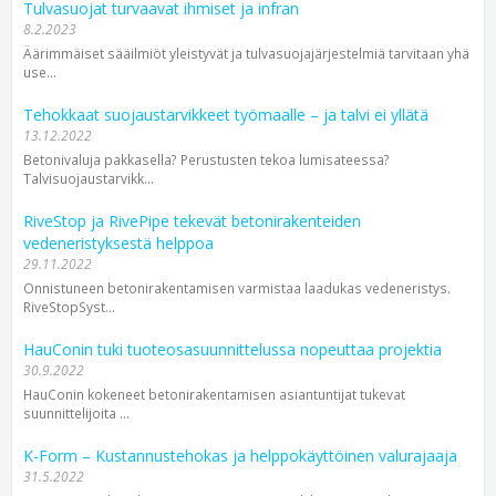
Tulvasuojat turvaavat ihmiset ja infran
8.2.2023
Äärimmäiset sääilmiöt yleistyvät ja tulvasuojajärjestelmiä tarvitaan yhä
use...
Tehokkaat suojaustarvikkeet työmaalle – ja talvi ei yllätä
13.12.2022
Betonivaluja pakkasella? Perustusten tekoa lumisateessa?
Talvisuojaustarvikk...
RiveStop ja RivePipe tekevät betonirakenteiden
vedeneristyksestä helppoa
29.11.2022
Onnistuneen betonirakentamisen varmistaa laadukas vedeneristys.
RiveStopSyst...
HauConin tuki tuoteosasuunnittelussa nopeuttaa projektia
30.9.2022
HauConin kokeneet betonirakentamisen asiantuntijat tukevat
suunnittelijoita ...
K-Form – Kustannustehokas ja helppokäyttöinen valurajaaja
31.5.2022