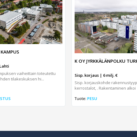
 KAMPUS
K OY JYRKKÄLÄNPOLKU TUR
Lahti
puksen vaiheittain toteutettu
Sisp. korjaus | 6 milj. €
ahden tilakeskuksen hi...
Sisp. korjauskohde rakennustyy
kerrostalot, . Rakentaminen alkoi 1
ISTUS
Tuote:
PESU