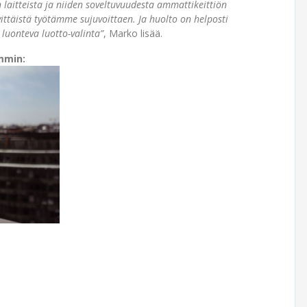
 laitteista ja niiden soveltuvuudesta ammattikeittiön
vittäistä työtämme sujuvoittaen. Ja huolto on helposti
e luonteva luotto-valinta”
, Marko lisää.
mmin: