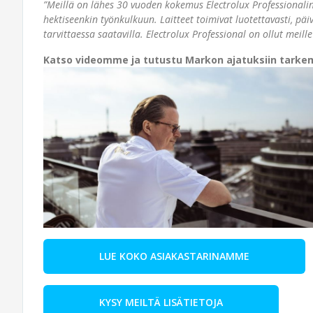
”Meillä on lähes 30 vuoden kokemus Electrolux Professionalin
hektiseenkin työnkulkuun. Laitteet toimivat luotettavasti, päi
tarvittaessa saatavilla. Electrolux Professional on ollut meill
Katso videomme ja tutustu Markon ajatuksiin tarke
LUE KOKO ASIAKASTARINAMME
KYSY MEILTÄ LISÄTIETOJA