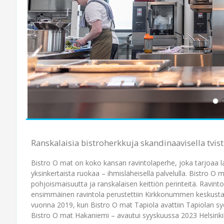
Ranskalaisia bistroherkkuja skandinaavisella tvist
Bistro O mat on koko kansan ravintolaperhe, joka tarjoaa l
yksinkertaista ruokaa – ihmisläheisellä palvelulla. Bistro 
pohjoismaisuutta ja ranskalaisen keittiön perinteitä. Ravint
ensimmäinen ravintola perustettiin Kirkkonummen keskustaan
vuonna 2019, kun Bistro O mat Tapiola avattiin Tapiolan 
Bistro O mat Hakaniemi – avautui syyskuussa 2023 Helsinkii