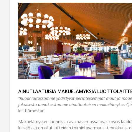
AINUTLAATUISIA MAKUELÄMYKSIÄ LUOTTOLAITTE
”Ruoanlaitossamme yhdistyvät perinteisemmät maut ja moder
jokaisesta annoksestamme ainutlaatuisen makuelämyksen”
,
keittiömestari.
Makuelämysten luonnissa avainasemassa ovat myös laadukkaa
keskiössä on ollut laitteiden toimintavarmuus, tehokkuus, en