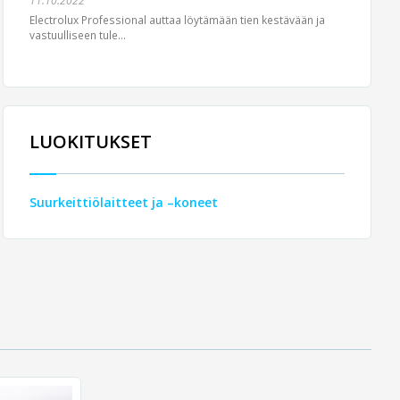
11.10.2022
Electrolux Professional auttaa löytämään tien kestävään ja
vastuulliseen tule...
LUOKITUKSET
Suurkeittiölaitteet ja –koneet