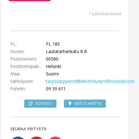
* pakolliset kentät
PL:
PL 185
Osoite:
Lautatarhankatu 8 B
Postinumero:
00580
Postitoimipaikka:
Helsinki
Maa:
Suomi
Sähköposti:
tarjouspyynnot@electroluxprofessional.com
Puhelin:
09 39 611
KOTISIVU
NÄYTÄ KARTTA
SEURAA YRITYSTÄ