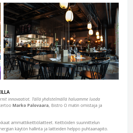
ILLA
nit innovaatiot. Tällä yhdistelmällä haluamme luoda
 kertoo
Marko Palovaara
, Bistro O matin omistaja ja
t ammattikeittiölaitteet. Keittiöiden suunnittelun
ergian käytön hallinta ja laitteiden helppo puhtaanapito.