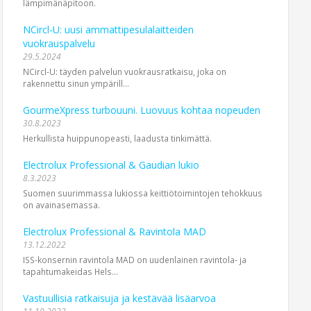
lämpimänäpitoon.
NCircl-U: uusi ammattipesulalaitteiden
vuokrauspalvelu
29.5.2024
NCircl-U: täyden palvelun vuokrausratkaisu, joka on
rakennettu sinun ympärill...
GourmeXpress turbouuni. Luovuus kohtaa nopeuden
30.8.2023
Herkullista huippunopeasti, laadusta tinkimättä.
Electrolux Professional & Gaudian lukio
8.3.2023
Suomen suurimmassa lukiossa keittiötoimintojen tehokkuus
on avainasemassa.
Electrolux Professional & Ravintola MAD
13.12.2022
ISS-konsernin ravintola MAD on uudenlainen ravintola- ja
tapahtumakeidas Hels...
Vastuullisia ratkaisuja ja kestävää lisäarvoa