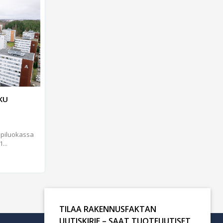
KU
ppiluokassa
...
TILAA RAKENNUSFAKTAN
UUTISKIRJE – SAAT TUOTEUUTISET