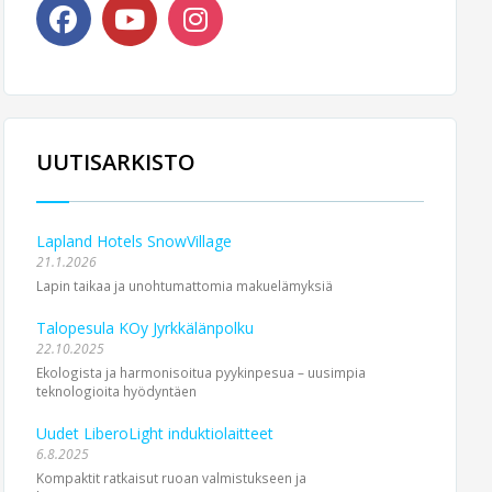
UUTISARKISTO
Lapland Hotels SnowVillage
21.1.2026
Lapin taikaa ja unohtumattomia makuelämyksiä
Talopesula KOy Jyrkkälänpolku
22.10.2025
Ekologista ja harmonisoitua pyykinpesua – uusimpia
teknologioita hyödyntäen
Uudet LiberoLight induktiolaitteet
6.8.2025
Kompaktit ratkaisut ruoan valmistukseen ja