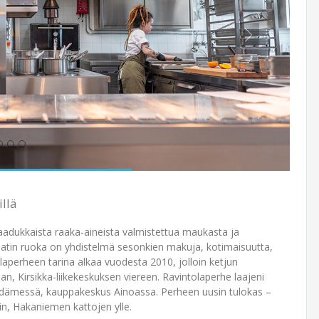
illä
aadukkaista raaka-aineista valmistettua maukasta ja
O matin ruoka on yhdistelmä sesonkien makuja, kotimaisuutta,
olaperheen tarina alkaa vuodesta 2010, jolloin ketjun
, Kirsikka-liikekeskuksen viereen. Ravintolaperhe laajeni
sydämessä, kauppakeskus Ainoassa. Perheen uusin tulokas –
n, Hakaniemen kattojen ylle.