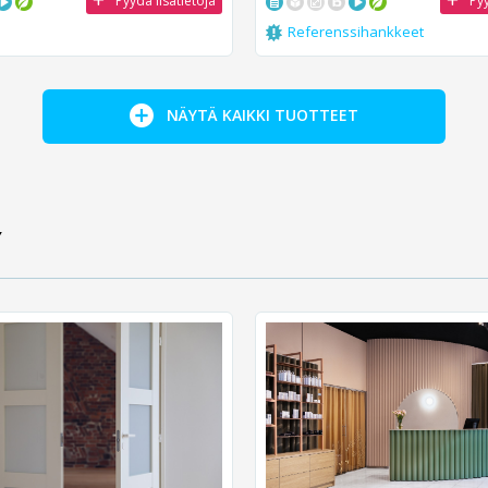
Pyydä lisätietoja
Pyy
Referenssihankkeet
NÄYTÄ KAIKKI TUOTTEET
Y