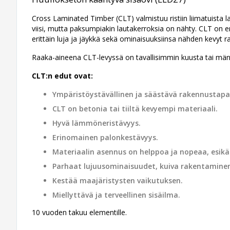
Cross Laminated Timber (CLT) valmistuu ristiin liimatuista l
viisi, mutta paksumpiakin lautakerroksia on nähty. CLT on e
erittäin luja ja jäykkä sekä ominaisuuksiinsa nähden kevyt r
Raaka-aineena CLT-levyssä on tavallisimmin kuusta tai män
CLT:n edut ovat:
Ympäristöystävällinen ja säästävä rakennustapa
CLT on betonia tai tiiltä kevyempi materiaali.
Hyvä lämmöneristävyys.
Erinomainen palonkestävyys.
Materiaalin asennus on helppoa ja nopeaa, esikä
Parhaat lujuusominaisuudet, kuiva rakentamine
Kestää maajäristysten vaikutuksen.
Miellyttävä ja terveellinen sisäilma.
10 vuoden takuu elementille.