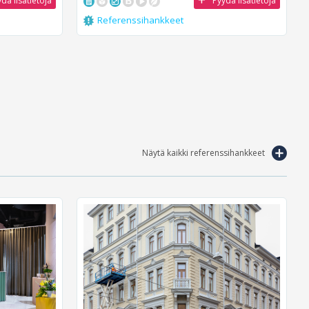
dä lisätietoja
Pyydä lisätietoja
Referenssihankkeet
Näytä kaikki referenssihankkeet