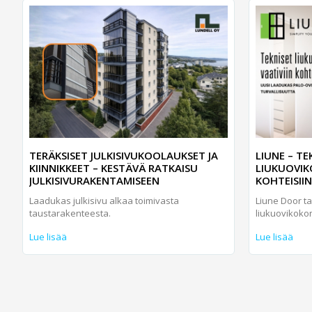
TERÄKSISET JULKISIVUKOOLAUKSET JA
LIUNE – TE
KIINNIKKEET – KESTÄVÄ RATKAISU
LIUKUOVIK
JULKISIVURAKENTAMISEEN
KOHTEISIIN
Laadukas julkisivu alkaa toimivasta
Liune Door t
taustarakenteesta.
liukuovikoko
Lue lisää
Lue lisää