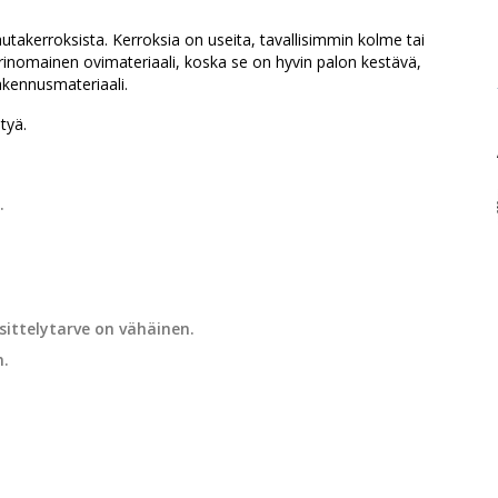
autakerroksista. Kerroksia on useita, tavallisimmin kolme tai
rinomainen ovimateriaali, koska se on hyvin palon kestävä,
akennusmateriaali.
tyä.
.
sittelytarve on vähäinen.
n.