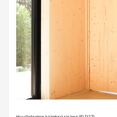
Huullokseton kääntyvä sisäovi (ELD27)