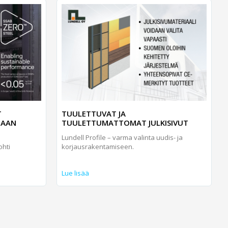
T
TUULETTUVAT JA
TAAN
TUULETTUMATTOMAT JULKISIVUT
Lundell Profile – varma valinta uudis- ja
ohti
korjausrakentamiseen.
Lue lisää