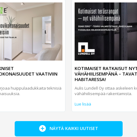
KNISET
KOTIMAISET RATKAISUT NY
OKONAISUUDET VAATIVIIN
VÄHÄHIILISEMPÄNÄ – TAVA
HABITARESSA!
arjoaa huippulaadukkaita teknisiä
Aulis Lundell Oy ottaa askeleen k
naisuuksia.
vähähiilisempää rakentamista.
Lue lisää
NÄYTÄ KAIKKI UUTISET