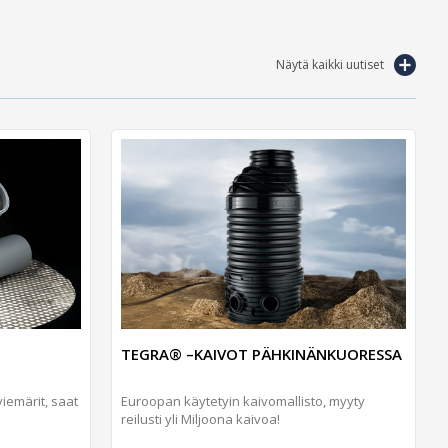
Näytä kaikki uutiset
TEGRA® –KAIVOT PÄHKINÄNKUORESSA
iemärit, saat
Euroopan käytetyin kaivomallisto, myyty
reilusti yli Miljoona kaivoa!