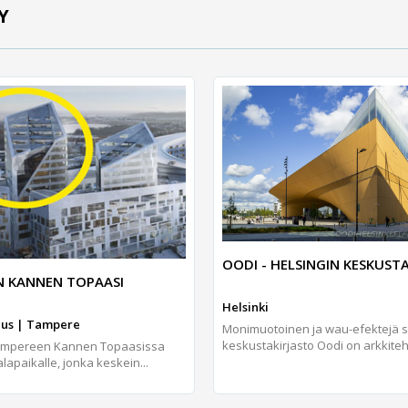
Y
OODI - HELSINGIN KESKUST
N KANNEN TOPAASI
Helsinki
us | Tampere
Monimuotoinen ja wau-efektejä s
keskustakirjasto Oodi on arkkiteht
ampereen Kannen Topaasissa
apaikalle, jonka keskein...