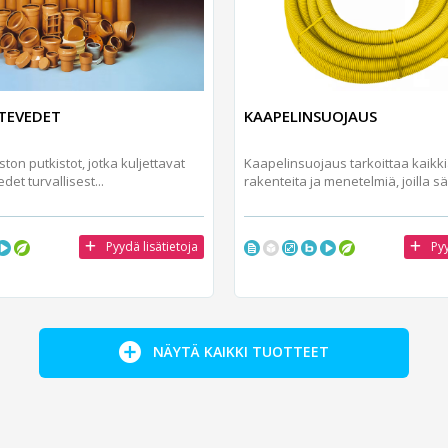
ÄTEVEDET
KAAPELINSUOJAUS
ton putkistot, jotka kuljettavat
Kaapelinsuojaus tarkoittaa kaikkia
edet turvallisest...
rakenteita ja menetelmiä, joilla säh
Pyydä lisätietoja
Pyy
NÄYTÄ KAIKKI TUOTTEET