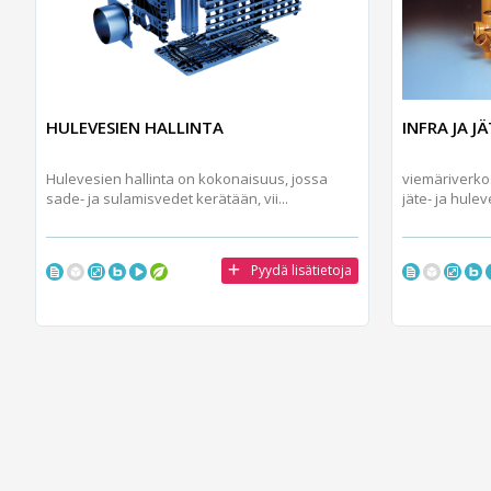
HULEVESIEN HALLINTA
INFRA JA J
Hulevesien hallinta on kokonaisuus, jossa
viemäriverkos
sade- ja sulamisvedet kerätään, vii...
jäte- ja hulev
Pyydä lisätietoja