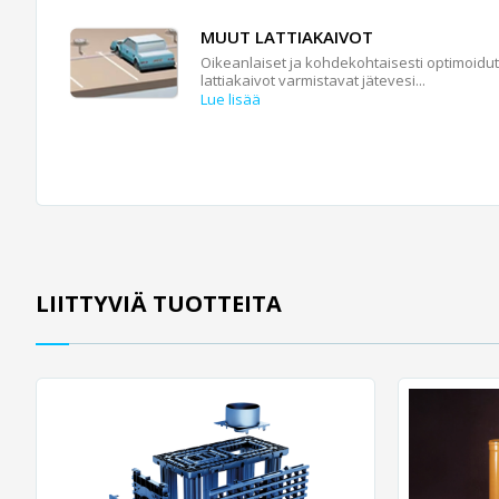
MUUT LATTIAKAIVOT
Oikeanlaiset ja kohdekohtaisesti optimoidut
lattiakaivot varmistavat jätevesi...
Lue lisää
LIITTYVIÄ TUOTTEITA