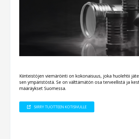
Kiinteistöjen viemäröinti on kokonaisuus, joka huolehtii jät
sen ympäristöstä. Se on välttämätön osa terveellistä ja kes
määräykset Suomessa.
SIIRRY TUOTTEEN KOTISIVULLE