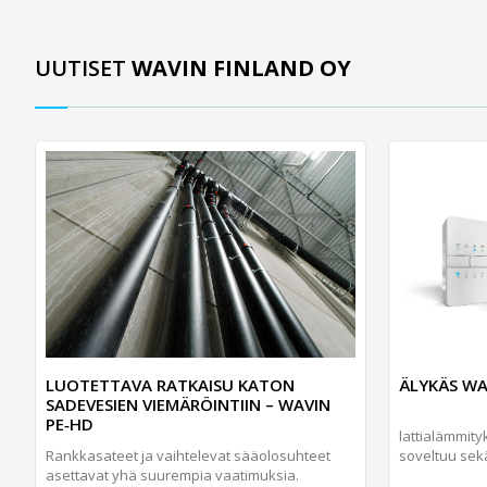
UUTISET
WAVIN FINLAND OY
ÄLYKÄS WA
LUOTETTAVA RATKAISU KATON
SADEVESIEN VIEMÄRÖINTIIN – WAVIN
PE‑HD
lattialämmit
soveltuu sekä
Rankkasateet ja vaihtelevat sääolosuhteet
asettavat yhä suurempia vaatimuksia.