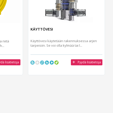
KÄYTTÖVESI
Käyttövesi käytetään rakennuksessa arjen
 niitä
tarpeisiin. Se voi olla kylmää tai l...
...
dä lisätietoja
Pyydä lisätietoja