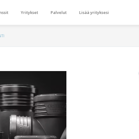
nssit
Yritykset
Palvelut
Lisää yrityksesi
NTI