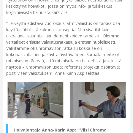
keskittynyt hoivakoti, jossa on myös info- ja tukikeskus
kognitiivisista häiriöistä kärsiville.
”Terveyttä edistävä vuorokausirytmivalaistus on tärkeä osa
käyttäjälähtöistä kokonaiskonseptia. Niin sisätilat kuin
ulkoalueet suunnitellaan dementikoiden tarpeisiin. Olemme
vertailleet erilaisia valaistusratkaisuja erittäin huolellisesti.
Valintamme oli Chromavison ratkaisu koska se on
kokonaisvaltainen ja käyttäjäystävällinen. Samalla meille oli
ratkaisevan tärkeää, että ratkaisulla on tieteellistä ja kliinistä
näyttöä – Chromavison useat referenssiprojektit osoittavat
positiivisen vaikutuksen”, Anna-Karin Asp selittää.
Hoivajohtaja Anna-Karin Asp: ”Viisi Chroma