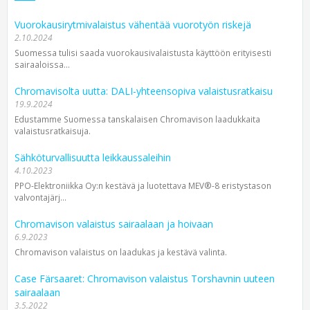
Vuorokausirytmivalaistus vähentää vuorotyön riskejä
2.10.2024
Suomessa tulisi saada vuorokausivalaistusta käyttöön erityisesti
sairaaloissa...
Chromavisolta uutta: DALI-yhteensopiva valaistusratkaisu
19.9.2024
Edustamme Suomessa tanskalaisen Chromavison laadukkaita
valaistusratkaisuja.
Sähköturvallisuutta leikkaussaleihin
4.10.2023
PPO-Elektroniikka Oy:n kestävä ja luotettava MEV®-8 eristystason
valvontajärj...
Chromavison valaistus sairaalaan ja hoivaan
6.9.2023
Chromavison valaistus on laadukas ja kestävä valinta.
Case Färsaaret: Chromavison valaistus Torshavnin uuteen
sairaalaan
3.5.2022