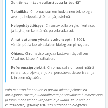
Zenitin valintaan vaikuttavaa kriteeriä”
Tekniikka:
Chromavison ensiluokkainen teknologia -
avoin ja helppokäyttöinen järjestelmä.
Helppokäyttöisyys:
Chromavisolla on yksinkertaiset
ja käyttäjien kehittämät palveluratkaisut.
Ainutlaatuinen yövalaistukonsepti:
1 800 k
värilämpötila luo oikealaisen biologisen pimeyden.
Ohjaus:
Chromaviso tarjoaa kattavan täydellisen
”Avaimet käteen” -ratkaisun.
Referenssiprojektit:
Chromavisolla on suuri määrä
referenssiprojekteja, jotka perustuvat tieteelliseen ja
kliiniseen näyttöön.
Valo muuttuu luonnollisesti päivän aikana pehmeästä
auringonnoususta ja luonnollisesta päivänvalosta himmenevään
ja lämpimään valoon iltapäivällä ja illalla. Yöllä valo on
keltasävyistä; fysiologisesti sitä pidetään ”biologisena