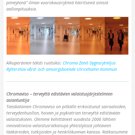
pimeytenä” ilman vuorokausirytmiä häiritseviä sinisiä
aallonpituuksia.
Alkuperäinen teksti ruotsiksi:
Chroma Zenit Dygnsrytmljus
Ryttershov vård- och omsorgsboende Ulricehamn Kommun
Chromaviso – terveyttä edistävien valaistusjärjestelmien
asiantuntija
Tanskalainen Chromaviso on pitkälle erikoistunut sairaaloiden,
terveydenhuollon, hoivan ja psykiatrian terveyttä edistävään
valaistukseen.
O
lemme kehittäneet vuodesta 2006 lähtien
innovatiivisia valaistusratkaisuja yhteistyössä johtavien
lääkäreiden, tutkijoiden ja henkilökunnan kanssa. Ratkaisumme