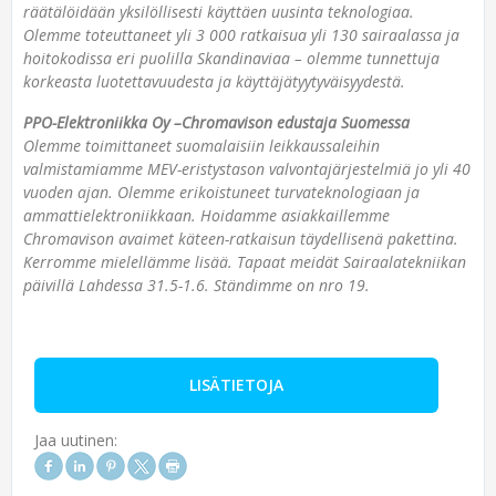
räätälöidään yksilöllisesti käyttäen uusinta teknologiaa.
Olemme toteuttaneet yli 3 000 ratkaisua yli 130 sairaalassa ja
hoitokodissa eri puolilla Skandinaviaa – olemme tunnettuja
korkeasta luotettavuudesta ja käyttäjätyytyväisyydestä.
PPO-Elektroniikka Oy –Chromavison edustaja Suomessa
Olemme toimittaneet suomalaisiin leikkaussaleihin
valmistamiamme MEV-eristystason valvontajärjestelmiä jo yli 40
vuoden ajan. Olemme erikoistuneet turvateknologiaan ja
ammattielektroniikkaan. Hoidamme asiakkaillemme
Chromavison avaimet käteen-ratkaisun täydellisenä pakettina.
Kerromme mielellämme lisää. Tapaat meidät Sairaalatekniikan
päivillä Lahdessa 31.5-1.6. Ständimme on nro 19.
LISÄTIETOJA
Jaa uutinen: