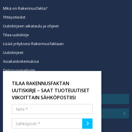
Mikä on Rakennusfakta?
Yhteystiedot
Uutiskirjeen aikataulu ja ohjeet
Tilaa uutiskirje
Lisää yrityksesi Rakennusfaktaan
Uutiskirjeet
Asiakaskokemuksia
Tietosuojaseloste
Newsletter info in English
TILAA RAKENNUSFAKTAN
Tilaa uutiskirje
UUTISKIRJE – SAAT TUOTEUUTISET
VIIKOITTAIN SÄHKÖPOSTIISI