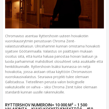
Chromaviso asentaa Ryttershovin uuteen hoivakotiin
vuorokausirytmiin perustuvan Chroma Zenit-
valaistusratkaisun. Ulricehamnin kunnan omistama hoivakoti
sijaitsee Göötanmaalla. Valaistus on päättäjien mukaan
osoitus siitä, että kunta haluaa panostaa hoivan laatuun ja
luoda parhaimmat mahdolliset olosuhteet sekä asukkaille että
henkilökunnalle. Ryttershovin lisäksi kunnassa on neljä
hoivakotia, joissa aiotaan ottaa käyttöön Chromavison
vuorokausivalaistus. Seuraava projekti tulee olemaan
Gällstadissa. Tieteellinen perusta valon biologiselle
vaikutukselle on vahva – siksi Chroma Zenit tulee olemaan
standardi kunnan uusille rakennuksille.
RYTTERSHOV NUMEROIN= 10 000 M² – 1 500