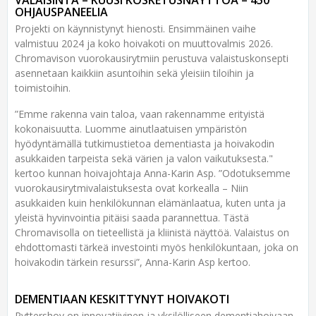
VALAISINTA – KUUSI KOSKETUSNÄYTTÖÄ – 450
OHJAUSPANEELIA
Projekti on käynnistynyt hienosti. Ensimmäinen vaihe
valmistuu 2024 ja koko hoivakoti on muuttovalmis 2026.
Chromavison vuorokausirytmiin perustuva valaistuskonsepti
asennetaan kaikkiin asuntoihin sekä yleisiin tiloihin ja
toimistoihin.
”Emme rakenna vain taloa, vaan rakennamme erityistä
kokonaisuutta. Luomme ainutlaatuisen ympäristön
hyödyntämällä tutkimustietoa dementiasta ja hoivakodin
asukkaiden tarpeista sekä värien ja valon vaikutuksesta."
kertoo kunnan hoivajohtaja Anna-Karin Asp. ”Odotuksemme
vuorokausirytmivalaistuksesta ovat korkealla – Niin
asukkaiden kuin henkilökunnan elämänlaatua, kuten unta ja
yleistä hyvinvointia pitäisi saada parannettua. Tästä
Chromavisolla on tieteellistä ja kliinistä näyttöä. Valaistus on
ehdottomasti tärkeä investointi myös henkilökuntaan, joka on
hoivakodin tärkein resurssi”, Anna-Karin Asp kertoo.
DEMENTIAAN KESKITTYNYT HOIVAKOTI
Ryttershov on innovatiivinen ja yksilölliseen dementiahoivaan