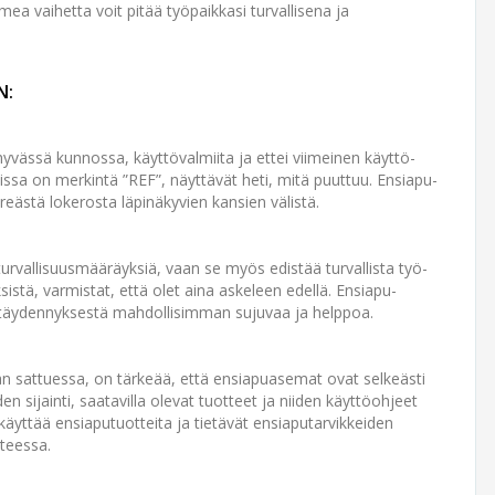
a vaihetta voit pitää työ­paikkasi turvallisena ja
N:
hyvässä kunnossa, käyttö­valmiita ja ettei viimeinen käyttö­
issa on merkintä ”REF”, näyttävät heti, mitä puuttuu. Ensiapu­
eästä lokerosta läpi­näkyvien kansien välistä.
urvallisuus­määräyksiä, vaan se myös edistää turvallista työ­
istä, varmistat, että olet aina askeleen edellä. Ensiapu­
 täydennyksestä mahdollisimman sujuvaa ja helppoa.
n sattuessa, on tärkeää, että ensiapu­asemat ovat selkeästi
en sijainti, saatavilla olevat tuotteet ja niiden käyttö­ohjeet
t käyttää ensiapu­tuotteita ja tietävät ensiapu­tarvikkeiden
nteessa.