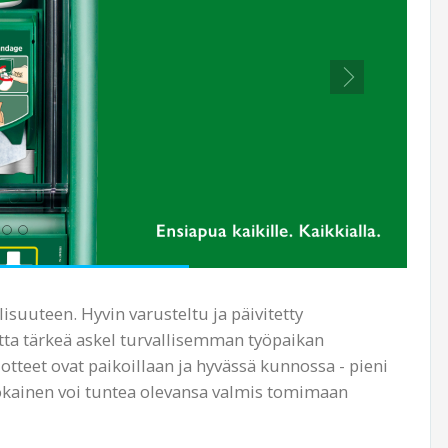
isuuteen. Hyvin varusteltu ja päivitetty
ta tärkeä askel turvallisemman työ­paikan
uotteet ovat paikoillaan ja hyvässä kunnossa - pieni
 jokainen voi tuntea olevansa valmis tomimaan