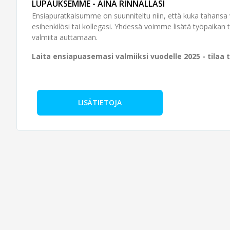
LUPAUKSEMME - AINA RINNALLASI
Ensiapuratkaisumme on suunniteltu niin, että kuka tahansa vo
esi­henkilösi tai kollegasi. Yhdessä voimme lisätä työ­paikan t
valmiita auttamaan.
Laita ensiapuasemasi valmiiksi vuodelle 2025 - tilaa
LISÄTIETOJA