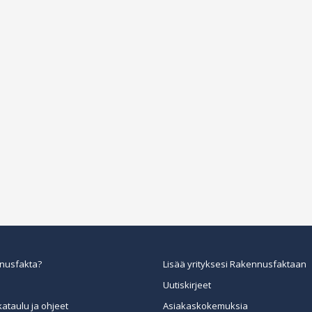
nusfakta?
Lisää yrityksesi Rakennusfaktaan
Uutiskirjeet
kataulu ja ohjeet
Asiakaskokemuksia