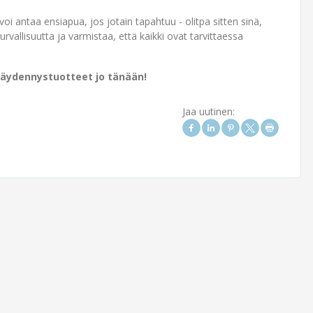
i antaa ensi­apua, jos jotain tapahtuu - olitpa sitten sinä,
urvallisuutta ja varmistaa, että kaikki ovat tarvittaessa
 täydennystuotteet jo tänään!
Jaa uutinen: