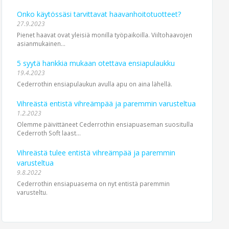
Onko käytössäsi tarvittavat haavanhoitotuotteet?
27.9.2023
Pienet haavat ovat yleisiä monilla työpaikoilla. Viiltohaavojen
asianmukainen...
5 syytä hankkia mukaan otettava ensiapulaukku
19.4.2023
Cederrothin ensiapulaukun avulla apu on aina lähellä.
Vihreästä entistä vihreämpää ja paremmin varusteltua
1.2.2023
Olemme päivittäneet Cederrothin ensiapuaseman suositulla
Cederroth Soft laast...
Vihreästä tulee entistä vihreämpää ja paremmin
varusteltua
9.8.2022
Cederrothin ensiapuasema on nyt entistä paremmin
varusteltu.