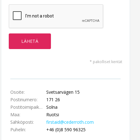
* pakolliset kentät
Osoite:
Svetsarvägen 15
Postinumero:
171 26
Postitoimipaikka:
Solna
Maa:
Ruotsi
Sähköposti:
firstaid@cederroth.com
Puhelin:
+46 (0)8 590 96325