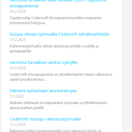
ensiapuasema!
25.2.2026
Täydennetty Cederroth Ensiapuasema tekee nopeasta
toiminnasta helppoa.
Suojaa silmäsi työmaalla Cederroth silmähuuhtelulla
3.12.2025
Rakennustyömailla silmät altistuvat pölylle, roskille ja
kemikaaleille.
Varmista turvallinen aloitus syksylle!
24.9.2025
Cederroth ensiapuasema on yksinkertainen mutta ratkaiseva
askel turvallisemma...
Valmiina auttamaan avuntarvitsijaa
7.5.2025
Mukaan otettavat ensiapulaukut nopeaan ja tehokkaaseen
apuun paikan päällä
Cederroth ensiapu rakennustyömailla
12.3.2025
Rakennusalalla tapaturmariskit ovat jatkuvasti läsnä, ja