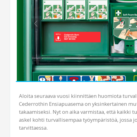
Aloita seuraava vuosi kiinnittäen huomiota turvall
Cederrothin Ensiapuasema on yksin­kertainen mut
takaamiseksi. Nyt on aika varmistaa, että kaikki t
askel kohti turvallisempaa työ­ympäristöä, jossa
tarvittaessa.