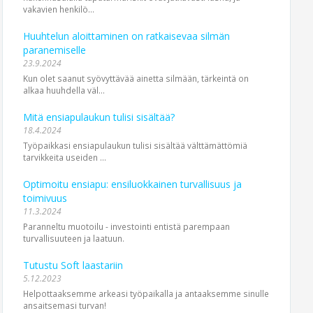
vakavien henkilö­...
Huuhtelun aloittaminen on ratkaisevaa silmän
paranemiselle
23.9.2024
Kun olet saanut syövyttävää ainetta silmään, tärkeintä on
alkaa huuhdella väl...
Mitä ensiapulaukun tulisi sisältää?
18.4.2024
Työpaikkasi ensiapulaukun tulisi sisältää välttämättömiä
tarvikkeita useiden ...
Optimoitu ensiapu: ensiluokkainen turvallisuus ja
toimivuus
11.3.2024
Paranneltu muotoilu - investointi entistä parempaan
turvallisuuteen ja laatuun.
Tutustu Soft laastariin
5.12.2023
Helpottaaksemme arkeasi työpaikalla ja antaaksemme sinulle
ansaitsemasi turvan!