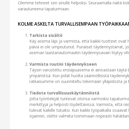
Olemme tehneet sen sinulle helpoksi. Seuraamalla näitä kolme
varautuneena tapaturmaan.
KOLME ASKELTA TURVALLISEMPAAN TYÖPAIKKAA
Tarkista sisältö
Käy asema läpi ja varmista, että kaikki tuotteet ovat 
päivä ei ole umpeutunut. Punaiset täydennys­tarrat, jo
aseman laastari­automaatin täydennys­avain löytyy vihr
Varmista ruutini täydennykseen
Täysin varustettu ensiapu­asema ei ainoastaan täytä t
ympäristöä. Kun pidät huolta säännöllisistä täydennyks
ratkaisumme on suunniteltu tekemään yllä­pidosta ja
Tiedota turvallisuuskäytännöistä
Jotta työntekijät tuntevat olonsa varmoiksi tapaturma
merkittyjä ja helposti löydettävissä. Varmista, että niid
tulevat kaikille tutuiksi. Kun kaikki työ­paikalla osaava
sijainnin, olette valmiita toimimaan nopeasti hätätila