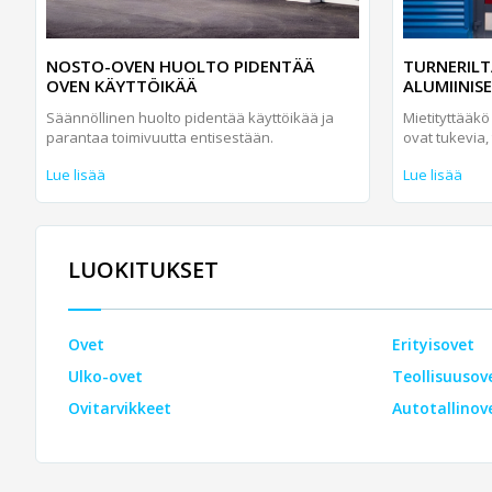
NOSTO-OVEN HUOLTO PIDENTÄÄ
TURNERILT
OVEN KÄYTTÖIKÄÄ
ALUMIINIS
Säännöllinen huolto pidentää käyttöikää ja
Mietityttääkö
parantaa toimivuutta entisestään.
ovat tukevia, ti
Lue lisää
Lue lisää
LUOKITUKSET
Ovet
Erityisovet
Ulko-ovet
Teollisuusov
Ovitarvikkeet
Autotallinov