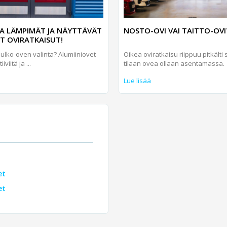
A LÄMPIMÄT JA NÄYTTÄVÄT
NOSTO-OVI VAI TAITTO-OVI
ET OVIRATKAISUT!
 ulko-oven valinta? Alumiini­ovet
Oikea oviratkaisu riippuu pitkälti s
iviitä ja ...
tilaan ovea ollaan asentamassa.
Lue lisää
et
et