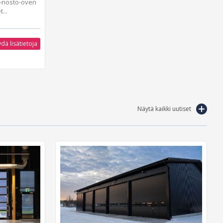
0-nosto-oven
...
dä lisätietoja
Näytä kaikki uutiset