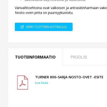
Värivaihtoehtoina ovat valkoisen ja antrasiitinharmaan vaki
Nosto-oven pinta on puunsyykuvioitu.
SIIRRY TUOTTEEN KOTISIVULLE
TUOTEINFORMAATIO
PRODLIB
TURNER 800-SARJA NOSTO-OVET -ESITE
Lue lisää