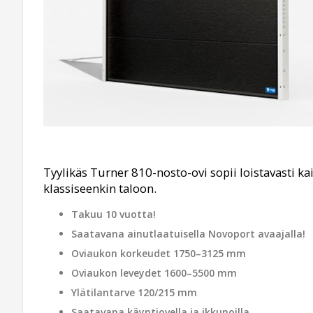
Tyylikäs Turner 810-nosto-ovi sopii loistavasti ka
klassiseenkin taloon.
Takuu 10 vuotta!
Saatavana ainutlaatuisella Novoport avaajalla!
Oviaukon korkeudet 1750–3125 mm
Oviaukon leveydet 1600–5500 mm
Ylätilantarve 120/215 mm
Saatavana käyntiovella ja ikkunoilla.