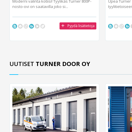
Moderni valinta kotiisi! Tyylikäs Turner 800P-
Upea Turner 
nosto-ovi on saatavilla joko si...
tyylitietoisee
Pyydä lisätietoja
UUTISET
TURNER DOOR OY