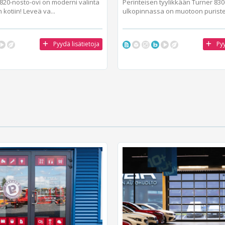
820-nosto-ovi on moderni valinta
Perinteisen tyylikkään Turner 83
n kotiin! Leveä va...
ulkopinnassa on muotoon puristet
Pyydä lisätietoja
Pyy