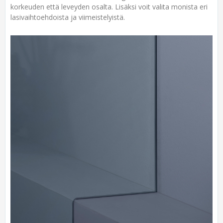
korkeuden että leveyden osalta. Lisäksi voit valita monista eri
lasivaihtoehdoista ja viimeistelyistä.