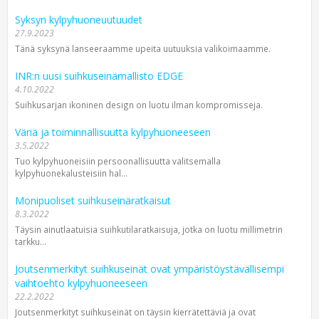
Syksyn kylpyhuoneuutuudet
27.9.2023
Tänä syksynä lanseeraamme upeita uutuuksia valikoimaamme.
INR:n uusi suihkuseinämallisto EDGE
4.10.2022
Suihkusarjan ikoninen design on luotu ilman kompromisseja.
Väriä ja toiminnallisuutta kylpyhuoneeseen
3.5.2022
Tuo kylpyhuoneisiin persoonallisuutta valitsemalla
kylpyhuonekalusteisiin hal...
Monipuoliset suihkuseinäratkaisut
8.3.2022
Täysin ainutlaatuisia suihkutilaratkaisuja, jotka on luotu millimetrin
tarkku...
Joutsenmerkityt suihkuseinät ovat ympäristöystävällisempi
vaihtoehto kylpyhuoneeseen
22.2.2022
Joutsenmerkityt suihkuseinät on täysin kierrätettäviä ja ovat