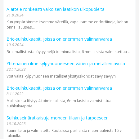
Ajattele rohkeasti valkoisen laatikon ulkopuolelta
21.8.2024
Kun ympäröimme itsemme väreillä, vapautamme endorfiineja, kehon
onnellisuus&s...
Bric-suihkukaapit, joissa on enemmän valinnanvaraa
19.6.2024
Bric-mallistosta löytyy neljä toiminnallista, 6 mm lasista valmistettua ...
Yhtenäinen ilme kylpyhuoneeseen värien ja metallien avulla
22.11.2023
Voit valita kylpyhuoneen metalliset yksityiskohdat sävy sävyyn.
Bric-suihkukaapit, joissa on enemmän valinnanvaraa
8.11.2023
Mallistosta löytyy 4 toiminnallista, 6mm lasista valmistettua
suihkukaappia.
Suihkuseinäratkaisuja moneen tilaan ja tarpeeseen
16.10.2023
Suunniteltu ja valmistettu Ruotsissa parhaista materiaaleista 15 v
takuulla.