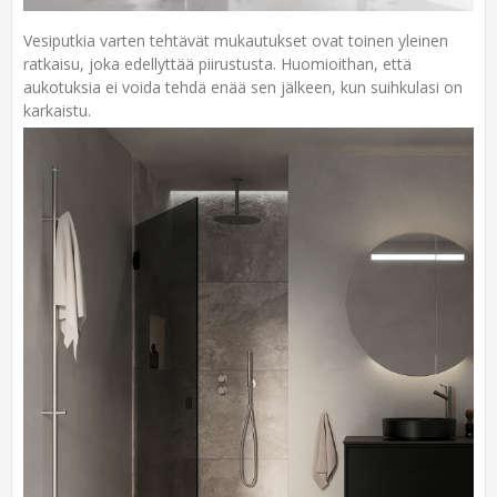
Vesiputkia varten tehtävät mukautukset ovat toinen yleinen
ratkaisu, joka edellyttää piirustusta. Huomioithan, että
aukotuksia ei voida tehdä enää sen jälkeen, kun suihkulasi on
karkaistu.