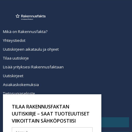
Mikä on Rakennusfakta?
Yhteystiedot
Uutiskirjeen aikataulu ja ohjeet
Tilaa uutiskirje
Lisää yrityksesi Rakennusfaktaan
Uutiskirjeet
Asiakaskokemuksia
Tietosuojaseloste
Newsletter info in English
TILAA RAKENNUSFAKTAN
Tilaa uutiskirje
UUTISKIRJE – SAAT TUOTEUUTISET
VIIKOITTAIN SÄHKÖPOSTIISI