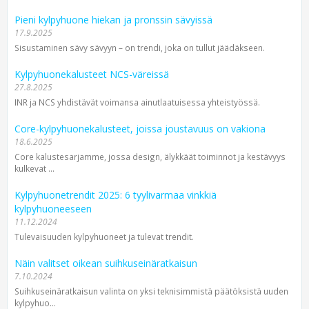
Pieni kylpyhuone hiekan ja pronssin sävyissä
17.9.2025
Sisustaminen sävy sävyyn – on trendi, joka on tullut jäädäkseen.
Kylpyhuonekalusteet NCS-väreissä
27.8.2025
INR ja NCS yhdistävät voimansa ainutlaatuisessa yhteistyössä.
Core-kylpyhuonekalusteet, joissa joustavuus on vakiona
18.6.2025
Core kalustesarjamme, jossa design, älykkäät toiminnot ja kestävyys
kulkevat ...
Kylpyhuonetrendit 2025: 6 tyylivarmaa vinkkiä
kylpyhuoneeseen
11.12.2024
Tulevaisuuden kylpyhuoneet ja tulevat trendit.
Näin valitset oikean suihkuseinäratkaisun
7.10.2024
Suihkuseinäratkaisun valinta on yksi teknisimmistä päätöksistä uuden
kylpyhuo...