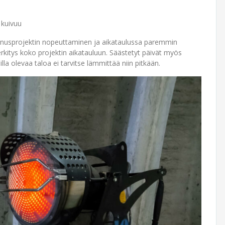
 kuivuu
nnusprojektin nopeuttaminen ja aikataulussa paremmin
rkitys koko projektin aikatauluun. Säästetyt päivät myös
la olevaa taloa ei tarvitse lämmittää niin pitkään.