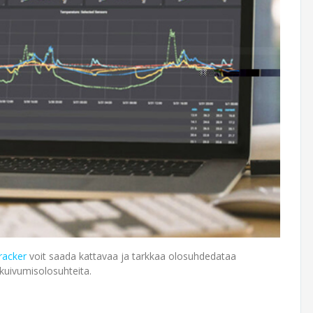
racker
voit saada kattavaa ja tarkkaa olosuhdedataa
 kuivumisolosuhteita.