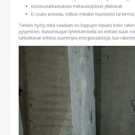
Kosteustarkastuksen mittaustulokset yllättävät
Ei osata arvioida, milloin mikäkin huoneisto tai kerros
Tärkein hyöty mitä saadaan on loppujen lopuksi koko rake
pysyminen. Kuivumisajan lyhentämisellä on erittäin suuri me
tarkoittavat entistä suurempia energiasäästöjä, kun rakenteil