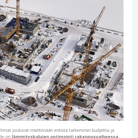
rmat joutuvat miettimään entistä tarkemmin budjettia ja
hde on
lämmityskulujen optimointi rakennusvaiheessa
,