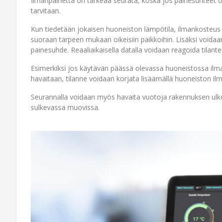
Ilmanpainetta on tärkeää seurata, koska jos painesuhteet ova
tarvitaan.
Kun tiedetään jokaisen huoneiston lämpötila, ilmankosteus j
suoraan tarpeen mukaan oikeisiin paikkoihin. Lisäksi voidaa
painesuhde. Reaaliaikaisella datalla voidaan reagoida tilant
Esimerkiksi jos käytävän päässä olevassa huoneistossa ilm
havaitaan, tilanne voidaan korjata lisäämällä huoneiston il
Seurannalla voidaan myös havaita vuotoja rakennuksen ulkov
sulkevassa muovissa.