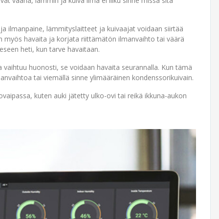
t vääriä, lämmin ja kuiva ilma ei liiku sinne missä sitä
a ilmanpaine, lämmityslaitteet ja kuivaajat voidaan siirtää
n myös havaita ja korjata riittämätön ilmanvaihto tai väärä
eeseen heti, kun tarve havaitaan.
a vaihtuu huonosti, se voidaan havaita seurannalla. Kun tämä
manvaihtoa tai viemällä sinne ylimääräinen kondenssorikuivain.
aipassa, kuten auki jätetty ulko-ovi tai reikä ikkuna-aukon