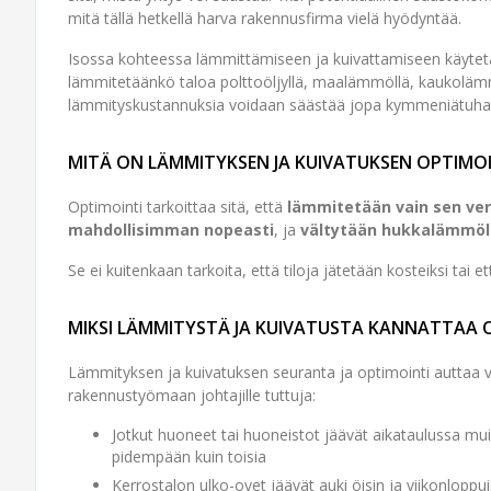
mitä tällä hetkellä harva rakennusfirma vielä hyödyntää.
Isossa kohteessa lämmittämiseen ja kuivattamiseen käytetää
lämmitetäänkö taloa polttoöljyllä, maalämmöllä, kaukolämm
lämmityskustannuksia voidaan säästää jopa kymmeniätuhan
MITÄ ON LÄMMITYKSEN JA KUIVATUKSEN OPTIMOI
Optimointi tarkoittaa sitä, että
lämmitetään vain sen ver
mahdollisimman nopeasti
, ja
vältytään hukkalämmöl
Se ei kuitenkaan tarkoita, että tiloja jätetään kosteiksi tai e
MIKSI LÄMMITYSTÄ JA KUIVATUSTA KANNATTAA 
Lämmityksen ja kuivatuksen seuranta ja optimointi auttaa vä
rakennustyömaan johtajille tuttuja:
Jotkut huoneet tai huoneistot jäävät aikataulussa mui
pidempään kuin toisia
Kerrostalon ulko-ovet jäävät auki öisin ja viikonloppui