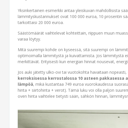
Yksinkertainen esimerkki antaa yleiskuvan mahdollisista sää
lämmityskustannukset ovat 100 000 euroa, 10 prosentin sää
tarkoittaisi 20 000 euroa.
Säästömäärät vaihtelevat kohteittain, riippuen muun muass
varaa löytyy.
Mitä suurempi kohde on kyseessä, sitä suurempi on lämmit
optimoimalla lämmitystä ja kuivattamista. Jos lämmitystä ei 
merkittävät. Erityisesti kun energian hinnat nousevat, ener
Jos auki jätetty ulko-ovi tai vuotokohta havaitaan nopeast
kerroksisessa kerrostalossa 10 asteen pakkasessa au
lämpöä
, mikä kustantaa 749 euroa vuorokaudessa suora
hinta + siirtohinta + verot). Tämä luku voi olla paljon suur
oven hinta vaihtelee tietysti sään, sähkön hinnan, lämmi