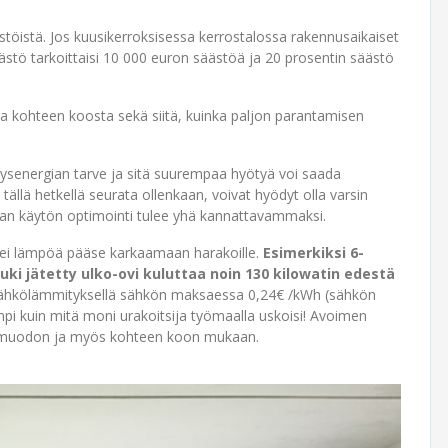
stöistä. Jos kuusikerroksisessa kerrostalossa rakennusaikaiset
stö tarkoittaisi 10 000 euron säästöä ja 20 prosentin säästö
a kohteen koosta sekä siitä, kuinka paljon parantamisen
ysenergian tarve ja sitä suurempaa hyötyä voi saada
tällä hetkellä seurata ollenkaan, voivat hyödyt olla varsin
gian käytön optimointi tulee yhä kannattavammaksi.
i, ei lämpöä pääse karkaamaan harakoille.
Esimerkiksi 6-
ki jätetty ulko-ovi kuluttaa noin 130 kilowatin edestä
sähkölämmityksellä sähkön maksaessa 0,24€ /kWh (sähkön
empi kuin mitä moni urakoitsija työmaalla uskoisi! Avoimen
tysmuodon ja myös kohteen koon mukaan.