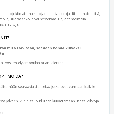
n projektin aikana satojatuhansia euroja. Riippumatta siitä,
öllä, suorasähköllä vai nestekaasulla, optimoimalla
sia euroja.
NTI?
ran mitä tarvitaan
,
saadaan kohde kuivaksi
tä
.
ttä työskentelylämpötilaa pitäisi alentaa.
OPTIMOIDA?
lttämään seuraavia tilanteita, jotka ovat varmaan kaikille
sta jälkeen, kun niitä joudutaan kuivattamaan useita viikkoja
sin