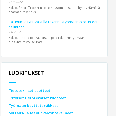
27.9.2022
Kaltiot Smart Trackerin paikannusominaisuutta hyödyntämällä
saadaan rakennus...
Kaltiotin IoT-ratkaisulla rakennustyömaan olosuhteet
hallintaan
7.6.2022
Kaltiot tarjoaa IoT-ratkaisun, jolla rakennustyömaan
olosuhteita voi seurata ...
LUOKITUKSET
Tietotekniset tuotteet
Erityiset tietotekniset tuotteet
Työmaan käyttötarvikkeet
Mittaus- ja laadunvalvontavälineet