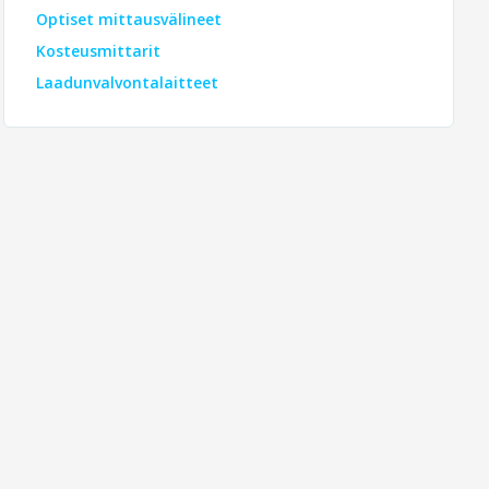
Optiset mittausvälineet
Kosteusmittarit
Laadunvalvontalaitteet