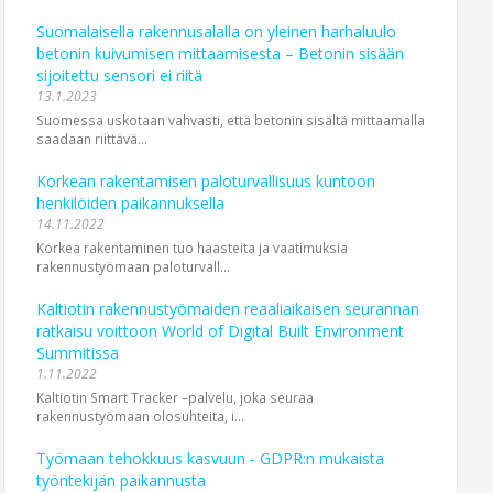
Suomalaisella rakennusalalla on yleinen harhaluulo
betonin kuivumisen mittaamisesta – Betonin sisään
sijoitettu sensori ei riitä
13.1.2023
Suomessa uskotaan vahvasti, että betonin sisältä mittaamalla
saadaan riittävä...
Korkean rakentamisen paloturvallisuus kuntoon
henkilöiden paikannuksella
14.11.2022
Korkea rakentaminen tuo haasteita ja vaatimuksia
rakennustyömaan paloturvall...
Kaltiotin rakennustyömaiden reaaliaikaisen seurannan
ratkaisu voittoon World of Digital Built Environment
Summitissa
1.11.2022
Kaltiotin Smart Tracker –palvelu, joka seuraa
rakennustyömaan olosuhteita, i...
Työmaan tehokkuus kasvuun - GDPR:n mukaista
työntekijän paikannusta