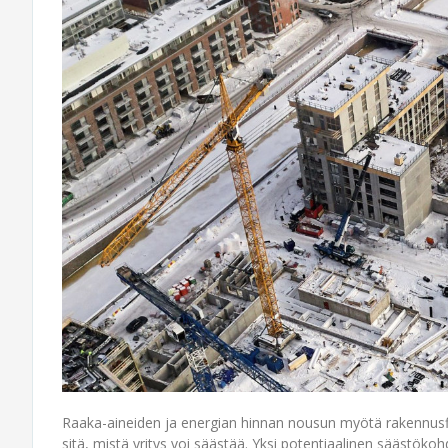
Raaka-aineiden ja energian hinnan nousun myötä rakennusfi
sitä, mistä yritys voi säästää. Yksi potentiaalinen säästöko