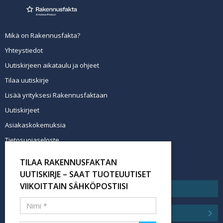
Mikä on Rakennusfakta?
Yhteystiedot
Uutiskirjeen aikataulu ja ohjeet
Tilaa uutiskirje
Lisää yrityksesi Rakennusfaktaan
Uutiskirjeet
Asiakaskokemuksia
Tietosuojaseloste
Newsletter info in English
TILAA RAKENNUSFAKTAN
Tilaa uutiskirje
UUTISKIRJE – SAAT TUOTEUUTISET
VIIKOITTAIN SÄHKÖPOSTIISI