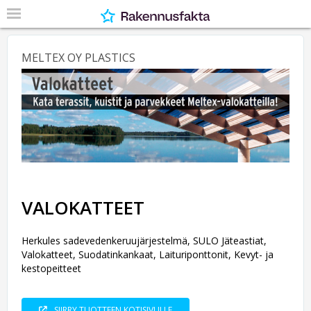
MELTEX OY PLASTICS
VALOKATTEET
Herkules sadevedenkeruujärjestelmä, SULO Jäteastiat,
Valokatteet, Suodatinkankaat, Laituriponttonit, Kevyt- ja
kestopeitteet
SIIRRY TUOTTEEN KOTISIVULLE