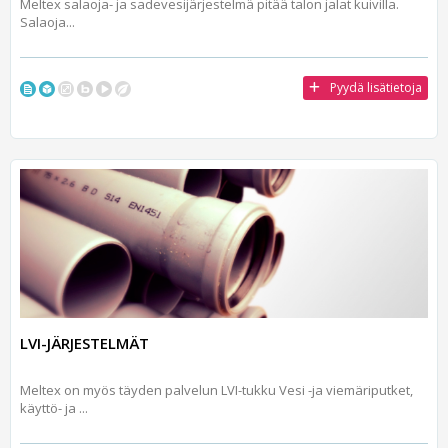
Meltex salaoja- ja sadevesijärjestelmä pitää talon jalat kuivilla.
Salaoja...
Pyydä lisätietoja
LVI-JÄRJESTELMÄT
Meltex on myös täyden palvelun LVI-tukku Vesi -ja viemäriputket,
käyttö- ja ...