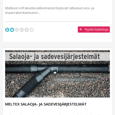
Meltexin infratuotevalikoimasta löytyvät ratkaisut vesi- ja
maanrakentamiseen...
Pyydä lisätietoja
MELTEX SALAOJA- JA SADEVESIJÄRJESTELMÄT