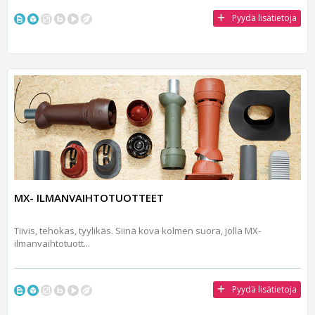
Pyydä lisätietoja
MX- ILMANVAIHTOTUOTTEET
Tiivis, tehokas, tyylikäs. Siinä kova kolmen suora, jolla MX-
ilmanvaihtotuott...
Pyydä lisätietoja