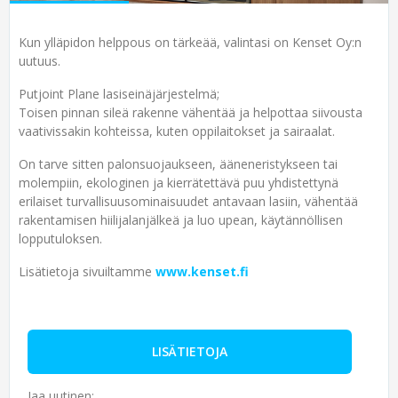
Kun ylläpidon helppous on tärkeää, valintasi on Kenset Oy:n
uutuus.
Putjoint Plane lasiseinäjärjestelmä;
Toisen pinnan sileä rakenne vähentää ja helpottaa siivousta
vaativissakin kohteissa, kuten oppilaitokset ja sairaalat.
On tarve sitten palonsuojaukseen, ääneneristykseen tai
molempiin, ekologinen ja kierrätettävä puu yhdistettynä
erilaiset turvallisuusominaisuudet antavaan lasiin, vähentää
rakentamisen hiilijalanjälkeä ja luo upean, käytännöllisen
lopputuloksen.
Lisätietoja sivuiltamme
www.kenset.fi
LISÄTIETOJA
Jaa uutinen: