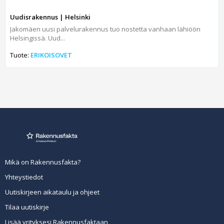
Uudisrakennus | Helsinki
Jakomäen uusi palvelurakennus tuo nostetta vanhaan lähiöön
Helsingissä. Uud...
Tuote:
ERIKOISOVET
Mikä on Rakennusfakta?
Yhteystiedot
Uutiskirjeen aikataulu ja ohjeet
Tilaa uutiskirje
Lisää yrityksesi Rakennusfaktaan