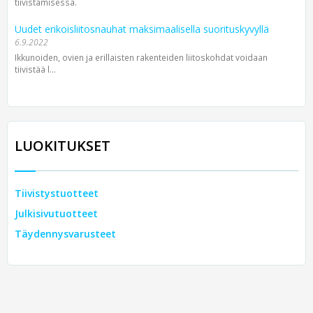
tiivistämisessä.
Uudet erikoisliitosnauhat maksimaalisella suorituskyvyllä
6.9.2022
Ikkunoiden, ovien ja erillaisten rakenteiden liitoskohdat voidaan
tiivistää l...
LUOKITUKSET
Tiivistystuotteet
Julkisivutuotteet
Täydennysvarusteet