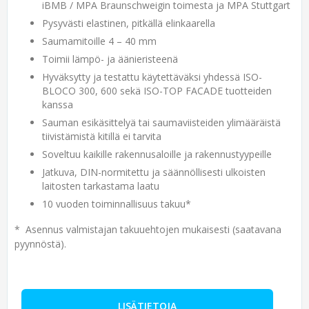
iBMB / MPA Braunschweigin toimesta ja MPA Stuttgart
Pysyvästi elastinen, pitkällä elinkaarella
Saumamitoille 4 – 40 mm
Toimii lämpö- ja äänieristeenä
Hyväksytty ja testattu käytettäväksi yhdessä ISO-
BLOCO 300, 600 sekä ISO-TOP FACADE tuotteiden
kanssa
Sauman esikäsittelyä tai saumaviisteiden ylimääräistä
tiivistämistä kitillä ei tarvita
Soveltuu kaikille rakennusaloille ja rakennustyypeille
Jatkuva, DIN-normitettu ja säännöllisesti ulkoisten
laitosten tarkastama laatu
10 vuoden toiminnallisuus takuu*
* Asennus valmistajan takuuehtojen mukaisesti (saatavana
pyynnöstä).
LISÄTIETOJA