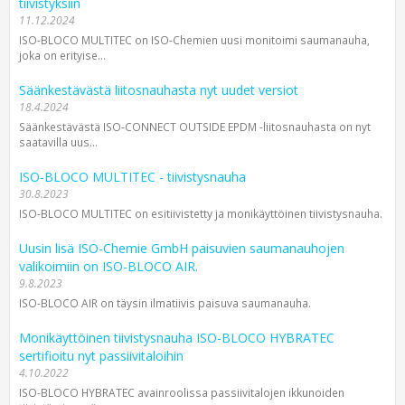
tiivistyksiin
11.12.2024
ISO-BLOCO MULTITEC on ISO-Chemien uusi monitoimi saumanauha,
joka on erityise...
Säänkestävästä liitosnauhasta nyt uudet versiot
18.4.2024
Säänkestävästä ISO-CONNECT OUTSIDE EPDM -liitosnauhasta on nyt
saatavilla uus...
ISO-BLOCO MULTITEC - tiivistysnauha
30.8.2023
ISO-BLOCO MULTITEC on esitiivistetty ja monikäyttöinen tiivistysnauha.
Uusin lisä ISO-Chemie GmbH paisuvien saumanauhojen
valikoimiin on ISO-BLOCO AIR.
9.8.2023
ISO-BLOCO AIR on täysin ilmatiivis paisuva saumanauha.
Monikäyttöinen tiivistysnauha ISO-BLOCO HYBRATEC
sertifioitu nyt passiivitaloihin
4.10.2022
ISO-BLOCO HYBRATEC avainroolissa passiivitalojen ikkunoiden