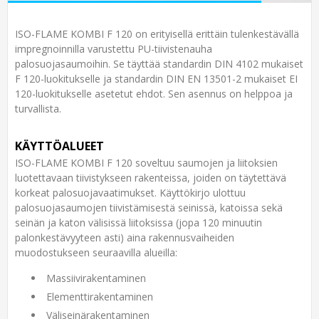
ISO-FLAME KOMBI F 120 on erityisellä erittäin tulenkestävällä
impregnoinnilla varustettu PU-tiivistenauha
palosuojasaumoihin. Se täyttää standardin DIN 4102 mukaiset
F 120-luokitukselle ja standardin DIN EN 13501-2 mukaiset EI
120-luokitukselle asetetut ehdot. Sen asennus on helppoa ja
turvallista.
KÄYTTÖALUEET
ISO-FLAME KOMBI F 120 soveltuu saumojen ja liitoksien
luotettavaan tiivistykseen rakenteissa, joiden on täytettävä
korkeat palosuojavaatimukset. Käyttökirjo ulottuu
palosuojasaumojen tiivistämisestä seinissä, katoissa sekä
seinän ja katon välisissä liitoksissa (jopa 120 minuutin
palonkestävyyteen asti) aina rakennusvaiheiden
muodostukseen seuraavilla alueilla:
Massiivirakentaminen
Elementtirakentaminen
Väliseinärakentaminen