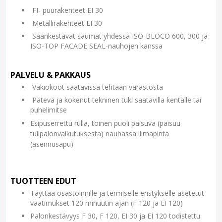
FI- puurakenteet EI 30
Metallirakenteet EI 30
Säänkestävät saumat yhdessä ISO-BLOCO 600, 300 ja
ISO-TOP FACADE SEAL-nauhojen kanssa
PALVELU & PAKKAUS
Vakiokoot saatavissa tehtaan varastosta
Pätevä ja kokenut tekninen tuki saatavilla kentälle tai
puhelimitse
Esipuserrettu rulla, toinen puoli paisuva (paisuu
tulipalonvaikutuksesta) nauhassa liimapinta
(asennusapu)
TUOTTEEN EDUT
Täyttää osastoinnille ja termiselle eristykselle asetetut
vaatimukset 120 minuutin ajan (F 120 ja EI 120)
Palonkestävyys F 30, F 120, EI 30 ja EI 120 todistettu