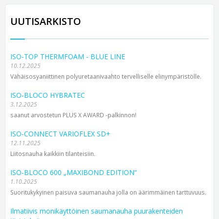
UUTISARKISTO
ISO-TOP THERMFOAM - BLUE LINE
10.12.2025
Vähäisosyaniittinen polyuretaanivaahto tervelliselle elinympäristölle.
ISO-BLOCO HYBRATEC
3.12.2025
saanut arvostetun PLUS X AWARD -palkinnon!
ISO-CONNECT VARIOFLEX SD+
12.11.2025
Liitosnauha kaikkiin tilanteisiin.
ISO-BLOCO 600 „MAXIBOND EDITION“
1.10.2025
Suoritukykyinen paisuva saumanauha jolla on äärimmäinen tarttuvuus.
Ilmatiivis monikäyttöinen saumanauha puurakenteiden