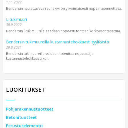
1.11.2022
Bendersin naulattavava reunakivi on ylivoimaisesti nopein asennettava.
L-tukimuuri
30.9.2022
Bendersin l-tukimuurilla saadaan nopeasti tonttien korkoerot tasattua.
Bendersin tukimuureilla kustannustehokkaasti tyylikästä
20.8.2021
Bendersin tukimuureilla voidaan toteuttaa nopeasti ja
kustannustehokkaasti ko...
LUOKITUKSET
Pohjarakennustuotteet
Betonituotteet
Perustuselementit