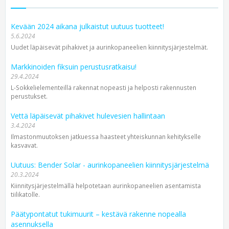
Kevään 2024 aikana julkaistut uutuus tuotteet!
5.6.2024
Uudet läpäisevät pihakivet ja aurinkopaneelien kiinnitysjärjestelmät.
Markkinoiden fiksuin perustusratkaisu!
29.4.2024
L-Sokkelielementeillä rakennat nopeasti ja helposti rakennusten
perustukset.
Vettä läpäisevät pihakivet hulevesien hallintaan
3.4.2024
Ilmastonmuutoksen jatkuessa haasteet yhteiskunnan kehitykselle
kasvavat.
Uutuus: Bender Solar - aurinkopaneelien kiinnitysjärjestelmä
20.3.2024
Kiinnitysjärjestelmällä helpotetaan aurinkopaneelien asentamista
tiilikatolle.
Päätypontatut tukimuurit – kestävä rakenne nopealla
asennuksella