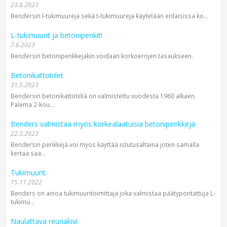
23.8.2023
Bendersin l-tuki­muureja sekä t-tuki­muureja käytetään erilaisissa ko...
L-tukimuurit ja betonipenkit!
7.6.2023
Bendersin betonipenkkejäkin voidaan korkoerojen tasaukseen.
Betonikattotiilet
31.5.2023
Bendersin betonikattotiiliä on valmistettu vuodesta 1960 alkaen.
Palema 2-kou...
Benders valmistaa myös korkealaatuisia betonipenkkejä
22.3.2023
Bendersin penkkejä voi myös käyttää istutusaltaina joten samalla
kertaa saa...
Tukimuurit
15.11.2022
Benders on ainoa tukimuuritoimittaja joka valmistaa päätypontattuja L-
tukimu...
Naulattava reunakivi