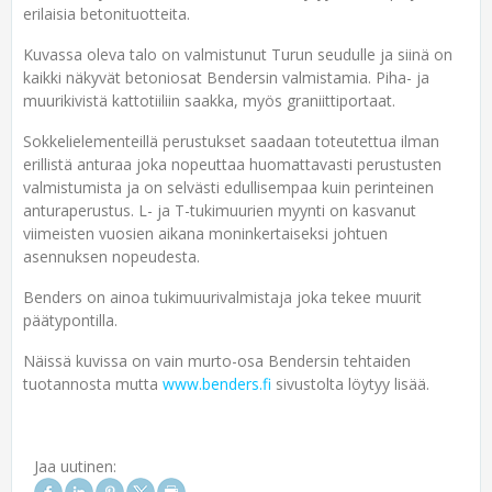
erilaisia betonituotteita.
Kuvassa oleva talo on valmistunut Turun seudulle ja siinä on
kaikki näkyvät betoniosat Bendersin valmistamia. Piha- ja
muurikivistä kattotiiliin saakka, myös graniittiportaat.
Sokkelielementeillä perustukset saadaan toteutettua ilman
erillistä anturaa joka nopeuttaa huomattavasti perustusten
valmistumista ja on selvästi edullisempaa kuin perinteinen
anturaperustus. L- ja T-tukimuurien myynti on kasvanut
viimeisten vuosien aikana moninkertaiseksi johtuen
asennuksen nopeudesta.
Benders on ainoa tukimuurivalmistaja joka tekee muurit
päätypontilla.
Näissä kuvissa on vain murto-osa Bendersin tehtaiden
tuotannosta mutta
www.benders.fi
sivustolta löytyy lisää.
Jaa uutinen: