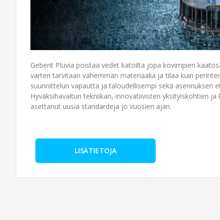
Geberit Pluvia poistaa vedet katoilta jopa kovimpien kaato
varten tarvitaan vähemmän materiaalia ja tilaa kuin perintei
suunnittelun vapautta ja taloudellisempi sekä asennuksen ett
Hyväksihavaitun tekniikan, innovatiivisten yksityiskohtien ja
asettanut uusia standardeja jo vuosien ajan.
LISÄTIETOJA