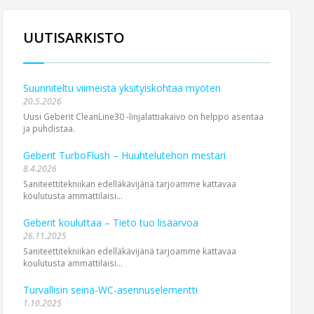
UUTISARKISTO
Suunniteltu viimeistä yksityiskohtaa myöten
20.5.2026
Uusi Geberit CleanLine30 -linjalattiakaivo on helppo asentaa
ja puhdistaa.
Geberit TurboFlush – Huuhtelutehon mestari
8.4.2026
Saniteettitekniikan edelläkävijänä tarjoamme kattavaa
koulutusta ammattilaisi...
Geberit kouluttaa – Tieto tuo lisäarvoa
26.11.2025
Saniteettitekniikan edelläkävijänä tarjoamme kattavaa
koulutusta ammattilaisi...
Turvallisin seinä-WC-asennuselementti
1.10.2025