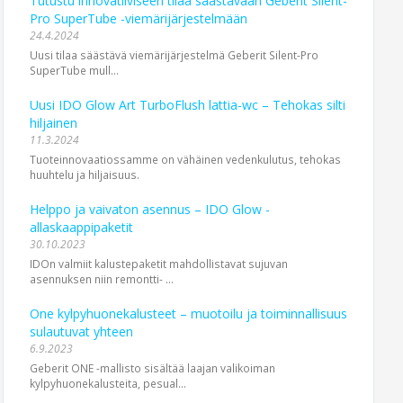
Tutustu innovatiiviseen tilaa säästävään Geberit Silent-
Pro SuperTube -viemärijärjestelmään
24.4.2024
Uusi tilaa säästävä viemäri­järjestelmä Geberit Silent-Pro
SuperTube mull...
Uusi IDO Glow Art TurboFlush lattia-wc – Tehokas silti
hiljainen
11.3.2024
Tuoteinnovaatiossamme on vähäinen vedenkulutus, tehokas
huuhtelu ja hiljaisuus.
Helppo ja vaivaton asennus – IDO Glow -
allaskaappipaketit
30.10.2023
IDOn valmiit kalustepaketit mahdollistavat sujuvan
asennuksen niin remontti- ...
One kylpyhuonekalusteet – muotoilu ja toiminnallisuus
sulautuvat yhteen
6.9.2023
Geberit ONE -mallisto sisältää laajan valikoiman
kylpyhuonekalusteita, pesual...