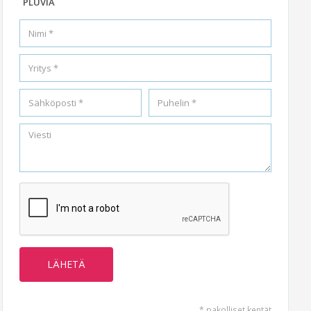
PLUVIA
* pakolliset kentät