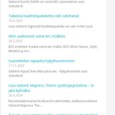
Geberit Duofix SAWA on seinä-WC-asennuksen uusi
standardi.
Tällaista huuhtelupainiketta olet odottanut
16.4.2025
Uusi Geberit Sigma40-huuhtelupainike on vain 4 mm syvä.
Idon uudistunut seinä-WC-mallisto
26.2.2025
IDO esittelee 4 uutta seinä-wc-mallia: IDO Glow Classic, Style,
Modern ja Art...
Suunnittelun vapautta kylpyhuoneeseen
11.11.2024
Geberit AquaClean Alba pesu-wc – Kylpy­huoneen uusi
standardi
Uusi Geberit Mapress Therm syöttöjärjestelmä – Ei
jätä kylmäksi
30.9.2024
Ruostumattomasta teräksestä valmistettu, niukkaseosteinen
Geberit Mapress The...