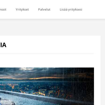
nssit
Yritykset
Palvelut
Lisää yrityksesi
IA