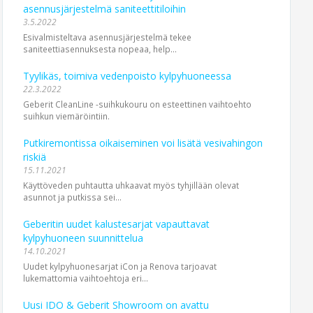
asennusjärjestelmä saniteettitiloihin
3.5.2022
Esivalmisteltava asennusjärjestelmä tekee
saniteettiasennuksesta nopeaa, help...
Tyylikäs, toimiva vedenpoisto kylpyhuoneessa
22.3.2022
Geberit CleanLine -suihkukouru on esteettinen vaihtoehto
suihkun viemäröintiin.
Putkiremontissa oikaiseminen voi lisätä vesivahingon
riskiä
15.11.2021
Käyttöveden puhtautta uhkaavat myös tyhjillään olevat
asunnot ja putkissa sei...
Geberitin uudet kalustesarjat vapauttavat
kylpyhuoneen suunnittelua
14.10.2021
Uudet kylpyhuonesarjat iCon ja Renova tarjoavat
lukemattomia vaihtoehtoja eri...
Uusi IDO & Geberit Showroom on avattu