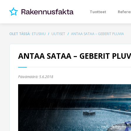
Tuotteet
Refere
OLET TÄSSÄ:
ETUSIVU
UUTISET
ANTAA SATAA – GEBERIT PLUVIA
ANTAA SATAA – GEBERIT PLUV
Päivämäärä:
5.6.2018