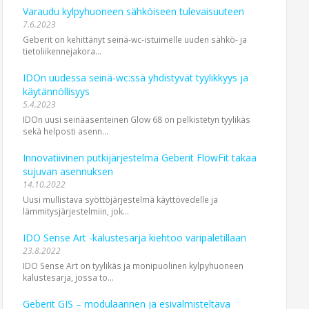
Varaudu kylpyhuoneen sähköiseen tulevaisuuteen
7.6.2023
Geberit on kehittänyt seinä-wc-istuimelle uuden sähkö- ja
tietoliikennejakora...
IDOn uudessa seinä-wc:ssä yhdistyvät tyylikkyys ja
käytännöllisyys
5.4.2023
IDOn uusi seinäasenteinen Glow 68 on pelkistetyn tyylikäs
sekä helposti asenn...
Innovatiivinen putkijärjestelmä Geberit FlowFit takaa
sujuvan asennuksen
14.10.2022
Uusi mullistava syöttöjärjestelmä käyttövedelle ja
lämmitysjärjestelmiin, jok...
IDO Sense Art -kalustesarja kiehtoo väripaletillaan
23.8.2022
IDO Sense Art on tyylikäs ja monipuolinen kylpyhuoneen
kalustesarja, jossa to...
Geberit GIS – modulaarinen ja esivalmisteltava