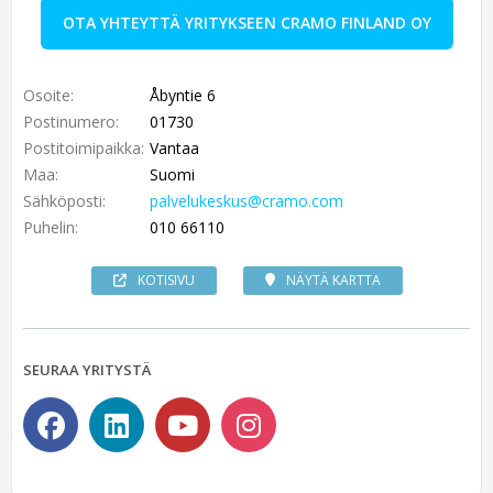
OTA YHTEYTTÄ YRITYKSEEN CRAMO FINLAND OY
Osoite:
Åbyntie 6
Postinumero:
01730
Postitoimipaikka:
Vantaa
Maa:
Suomi
Sähköposti:
palvelukeskus@cramo.com
Puhelin:
010 66110
KOTISIVU
NÄYTÄ KARTTA
SEURAA YRITYSTÄ