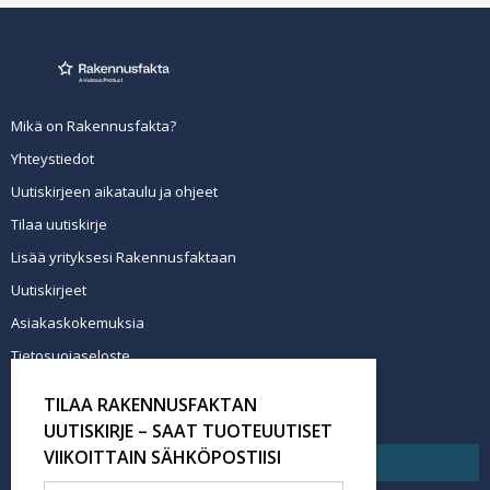
Mikä on Rakennusfakta?
Yhteystiedot
Uutiskirjeen aikataulu ja ohjeet
Tilaa uutiskirje
Lisää yrityksesi Rakennusfaktaan
Uutiskirjeet
Asiakaskokemuksia
Tietosuojaseloste
Newsletter info in English
TILAA RAKENNUSFAKTAN
Tilaa uutiskirje
UUTISKIRJE – SAAT TUOTEUUTISET
VIIKOITTAIN SÄHKÖPOSTIISI