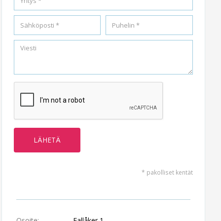
* pakolliset kentät
Osoite:
Fallåker 1