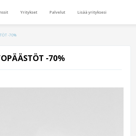
nssit
Yritykset
Palvelut
Lisää yrityksesi
STÖT -70%
TOPÄÄSTÖT -70%