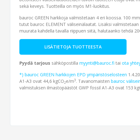
sekä keveys. Tuotteilla on myös M1-luokitus.
bauroc GREEN harkkoja valmistetaan 4 eri koossa. 100 mm 
tutut bauroc ELEMENT väliseinä­laatat. Lisäksi valmisteta
muurata kahdella tavalla riippuen siitä, halutaanko tehdä 2
LISÄTIETOJA TUOTTEESTA
Pyydä tarjous
sähköpostilla
myynti@bauroc.fi
tai
ota yhte
*)
bauroc GREEN harkkojen EPD ympäristöselosteen
1.4.20
3
A1-A3 ovat 44,6 kgCO
e/m
. Tavan­omaisten
bauroc välisei
2
valmistuksen ilmasto­päästöt GWP fossil A1-A3 ovat 153 k