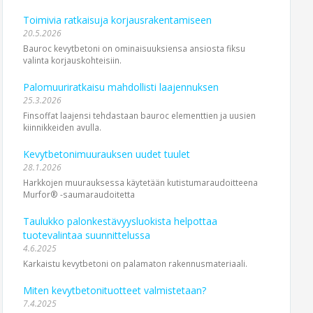
Toimivia ratkaisuja korjausrakentamiseen
20.5.2026
Bauroc kevytbetoni on ominaisuuksiensa ansiosta fiksu
valinta korjauskohteisiin.
Palomuuriratkaisu mahdollisti laajennuksen
25.3.2026
Finsoffat laajensi tehdastaan bauroc elementtien ja uusien
kiinnikkeiden avulla.
Kevytbetonimuurauksen uudet tuulet
28.1.2026
Harkkojen muurauksessa käytetään kutistumaraudoitteena
Murfor® -saumaraudoitetta
Taulukko palonkestävyysluokista helpottaa
tuotevalintaa suunnittelussa
4.6.2025
Karkaistu kevytbetoni on palamaton rakennusmateriaali.
Miten kevytbetonituotteet valmistetaan?
7.4.2025