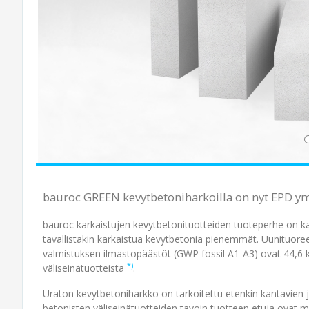
bauroc GREEN kevytbetoni­harkoilla on nyt EPD y
bauroc karkaistujen kevytbetonituotteiden tuote­perhe on k
tavallistakin karkaistua kevyt­betonia pienemmät. Uunituo
valmistuksen ilmasto­päästöt (GWP fossil A1-A3) ovat 44,6
*)
väliseinä­tuotteista
.
Uraton kevytbetoniharkko on tarkoitettu etenkin kantavien j
betonisten väliseinä­tuotteiden tavoin tuotteen etuja ovat 