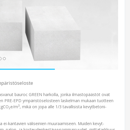
mpäristöseloste
asvanut bauroc GREEN harkolla, jonka ilmasto­päästöt ovat
reen PRE-EPD ympäristö­selosteen laskelman mukaan tuotteen
3
 kgCO
e/m
, mikä on jopa alle 1/3 tavallisista kevytbetoni­
2
a ei-kantavien väli­seinien muuraamiseen. Muiden kevyt­
mm. palon- ja kosteudenkestävyys­ominaisuudet, mitta­tarkkuus