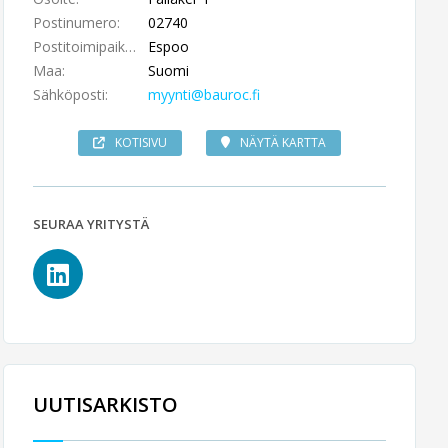
Postinumero:
02740
Postitoimipaikka:
Espoo
Maa:
Suomi
Sähköposti:
myynti@bauroc.fi
KOTISIVU
NÄYTÄ KARTTA
SEURAA YRITYSTÄ
UUTISARKISTO