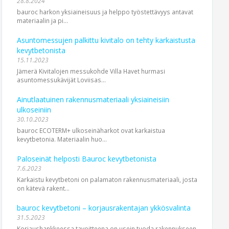
28.8.2024
bauroc harkon yksiaineisuus ja helppo työstettävyys antavat
materiaalin ja pi...
Asuntomessujen palkittu kivitalo on tehty karkaistusta
kevytbetonista
15.11.2023
Jämerä Kivitalojen messukohde Villa Havet hurmasi
asuntomessukävijät Loviisas...
Ainutlaatuinen rakennusmateriaali yksiaineisiin
ulkoseiniin
30.10.2023
bauroc ECOTERM+ ulkoseinäharkot ovat karkaistua
kevytbetonia. Materiaalin huo...
Paloseinät helposti Bauroc kevytbetonista
7.6.2023
Karkaistu kevytbetoni on palamaton rakennusmateriaali, josta
on kätevä rakent...
bauroc kevytbetoni – korjausrakentajan ykkösvalinta
31.5.2023
Korjaushankkeessa tavoitteena on usein tuoda rakennukseen