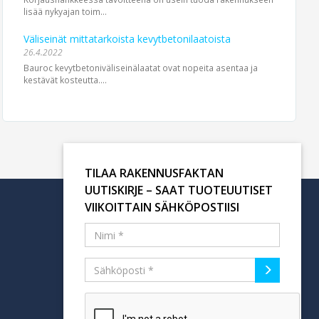
lisää nykyajan toim...
Väliseinät mittatarkoista kevytbetonilaatoista
26.4.2022
Bauroc kevytbetoniväliseinälaatat ovat nopeita asentaa ja
kestävät kosteutta....
TILAA RAKENNUSFAKTAN
UUTISKIRJE – SAAT TUOTEUUTISET
VIIKOITTAIN SÄHKÖPOSTIISI
Tilaa uutiskirje