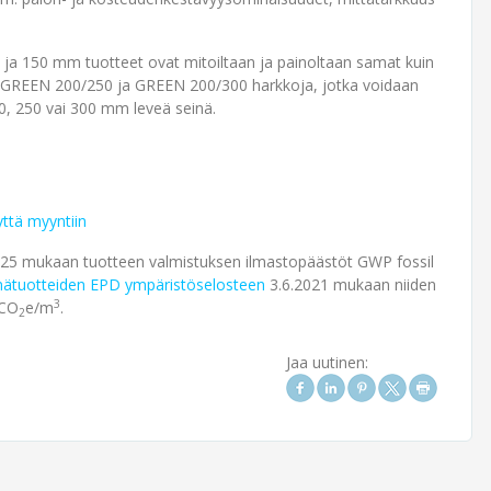
ja 150 mm tuotteet ovat mitoiltaan ja painoltaan samat kuin
an GREEN 200/250 ja GREEN 200/300 harkkoja, jotka voidaan
00, 250 vai 300 mm leveä seinä.
yttä myyntiin
25 mukaan tuotteen valmistuksen ilmasto­päästöt GWP fossil
nä­tuotteiden EPD ympäristö­selosteen
3.6.2021 mukaan niiden
3
gCO
e/m
.
2
Jaa uutinen: