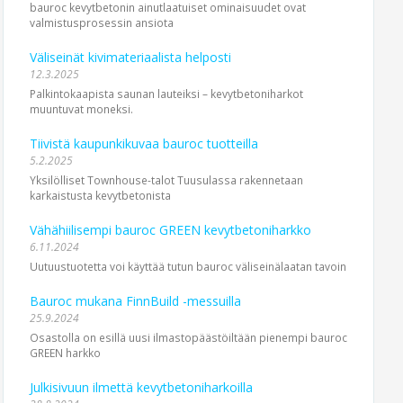
bauroc kevytbetonin ainutlaatuiset ominaisuudet ovat
valmistusprosessin ansiota
Väliseinät kivimateriaalista helposti
12.3.2025
Palkintokaapista saunan lauteiksi – kevytbetoniharkot
muuntuvat moneksi.
Tiivistä kaupunkikuvaa bauroc tuotteilla
5.2.2025
Yksilölliset Townhouse-talot Tuusulassa rakennetaan
karkaistusta kevytbetonista
Vähähiilisempi bauroc GREEN kevytbetoniharkko
6.11.2024
Uutuustuotetta voi käyttää tutun bauroc väliseinälaatan tavoin
Bauroc mukana FinnBuild -messuilla
25.9.2024
Osastolla on esillä uusi ilmastopäästöiltään pienempi bauroc
GREEN harkko
Julkisivuun ilmettä kevytbetoniharkoilla